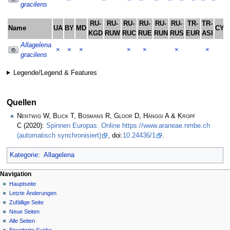
gracilens
RU-
RU-
RU-
RU-
RU-
RU-
TR-
TR-
Name
UA
BY
MD
CY
KGD
RUW
RUC
RUE
RUN
RUS
EUR
ASI
Allagelena
×
×
×
×
×
×
×
gracilens
Legende/Legend & Features
Quellen
Nentwig W, Blick T, Bosmans R, Gloor D, Hänggi A & Kropf
C
(2020):
Spinnen Europas. Online https://www.araneae.nmbe.ch
(automatisch synchronisiert)
, doi:
10.24436/1
.
Kategorie
:
Allagelena
Navigation
Hauptseite
Letzte Änderungen
Zufällige Seite
Neue Seiten
Alle Seiten
Erweiterte Suche