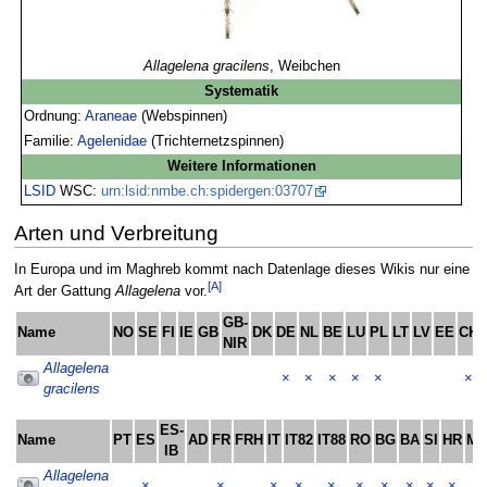
Allagelena gracilens
, Weibchen
Systematik
Ordnung:
Araneae
(Webspinnen)
Familie:
Agelenidae
(Trichternetzspinnen)
Weitere Informationen
LSID
WSC:
urn:lsid:nmbe.ch:spidergen:03707
Arten und Verbreitung
In Europa und im Maghreb kommt nach Datenlage dieses Wikis nur eine
[A]
Art der Gattung
Allagelena
vor.
GB-
Name
NO
SE
FI
IE
GB
DK
DE
NL
BE
LU
PL
LT
LV
EE
CH
NIR
Allagelena
×
×
×
×
×
×
gracilens
ES-
Name
PT
ES
AD
FR
FRH
IT
IT82
IT88
RO
BG
BA
SI
HR
M
IB
Allagelena
×
×
×
×
×
×
×
×
×
×