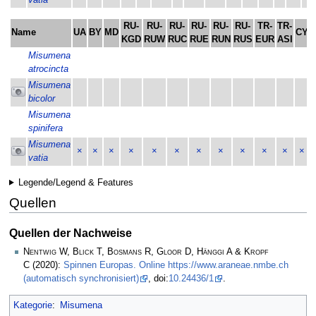
RU-
RU-
RU-
RU-
RU-
RU-
TR-
TR-
Name
UA
BY
MD
CY
KGD
RUW
RUC
RUE
RUN
RUS
EUR
ASI
Misumena
atrocincta
Misumena
bicolor
Misumena
spinifera
Misumena
×
×
×
×
×
×
×
×
×
×
×
×
vatia
Legende/Legend & Features
Quellen
Quellen der Nachweise
Nentwig W, Blick T, Bosmans R, Gloor D, Hänggi A & Kropf
C
(2020):
Spinnen Europas. Online https://www.araneae.nmbe.ch
(automatisch synchronisiert)
, doi:
10.24436/1
.
Kategorie
:
Misumena