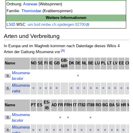
Ordnung:
Araneae
(Webspinnen)
Familie:
Thomisidae
(Krabbenspinnen)
Weitere Informationen
LSID
WSC:
urn:lsid:nmbe.ch:spidergen:02700
Arten und Verbreitung
In Europa und im Maghreb kommen nach Datenlage dieses Wikis 4
[A]
Arten der Gattung
Misumena
vor.
GB-
Name
NO
SE
FI
IE
GB
DK
DE
NL
BE
LU
PL
LT
LV
EE
CH
NIR
Misumena
×
bicolor
Misumena
×
×
×
×
×
×
×
×
×
×
×
×
×
×
×
vatia
ES-
Name
PT
ES
AD
FR
FRH
IT
IT82
IT88
RO
BG
BA
SI
HR
M
IB
Misumena
×
×
×
bicolor
Misumena
×
×
×
×
×
×
×
×
×
×
×
×
×
×
×
vatia