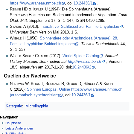
https://www.araneae.nmbe.ch
, doi:
10.24436/1
.
Reinke HD & Irmler U
(1994): Die Spinnenfauna (Araneae)
Schleswig-Holsteins am Boden und in bodennaher Vegetation.
Faun.-
Ökol. Mitt.
Supplement 17, S. 1–147, ISSN 0430-1285.
Stäubli A
(2013):
Interaktiver Schlüssel zur Familie Linyphiidae
.
Universität Bern
Version Mai 2013, 1 S.
Wiehle H
(1956):
Spinnentiere oder Arachnoidea (Araneae). 28.
Familie Linyphiidae-Baldachinspinnen
.
Tierwelt Deutschlands
44,
S. 1–337.
World Spider Catalog
(2017):
World Spider Catalog
.
Natural
History Museum Bern, online auf
http://wsc.nmbe.ch
, Version
18.5, abgerufen am 2017-11-20, doi:
10.24436/2
.
Quellen der Nachweise
Nentwig W, Blick T, Bosmans R, Gloor D, Hänggi A & Kropf
C
(2020):
Spinnen Europas. Online https://www.araneae.nmbe.ch
(automatisch synchronisiert)
, doi:
10.24436/1
.
Kategorie
:
Microlinyphia
Navigation
Hauptseite
Letzte Änderungen
Zufällige Seite