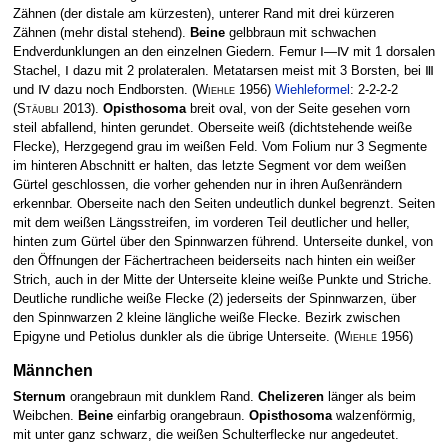
Zähnen (der distale am kür­zesten), unterer Rand mit drei kürzeren
Zähnen (mehr distal stehend).
Beine
gelbbraun mit schwachen
Endverdunklungen an den einzelnen Giedern. Femur Ⅰ—Ⅳ mit 1 dorsalen
Stachel, Ⅰ dazu mit 2 prolateralen. Metatarsen meist mit 3 Borsten, bei Ⅲ
und Ⅳ dazu noch Endborsten.
(
Wiehle
1956)
Wiehleformel
: 2-2-2-2
(
Stäubli
2013)
.
Opisthosoma
breit oval, von der Seite gesehen vorn
steil abfallend, hinten gerundet. Oberseite weiß (dichtstehende weiße
Flecke), Herzgegend grau im weißen Feld. Vom Folium nur 3 Segmente
im hinteren Abschnitt er­ halten, das letzte Segment vor dem weißen
Gürtel geschlossen, die vorher­ gehenden nur in ihren Außenrändern
erkennbar. Oberseite nach den Seiten undeutlich dunkel begrenzt. Seiten
mit dem weißen Längsstreifen, im vorderen Teil deutlicher und heller,
hinten zum Gürtel über den Spinnwarzen führend. Unterseite dunkel, von
den Öffnungen der Fächertracheen beiderseits nach hinten ein weißer
Strich, auch in der Mitte der Unter­seite kleine weiße Punkte und Striche.
Deutliche rundliche weiße Flecke (2) jederseits der Spinnwarzen, über
den Spinnwarzen 2 kleine längliche weiße Flecke. Bezirk zwischen
Epigyne und Petiolus dunkler als die übrige Unterseite.
(
Wiehle
1956)
Männchen
Sternum
orangebraun mit dunklem Rand.
Chelizeren
länger als beim
Weibchen.
Beine
einfarbig orangebraun.
Opisthosoma
walzenförmig,
mit­ unter ganz schwarz, die weißen Schulterflecke nur angedeutet.