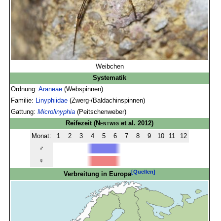
Weibchen
Systematik
Ordnung:
Araneae
(Webspinnen)
Familie:
Linyphiidae
(Zwerg-/Baldachinspinnen)
Gattung:
Microlinyphia
(Peitschenweber)
Reifezeit
(
Nentwig
et al. 2012)
Monat:
1
2
3
4
5
6
7
8
9
10
11
12
♂
♀
[Quellen]
Verbreitung in Europa