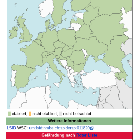
etabliert,
nicht etabliert,
nicht betrachtet
Weitere Informationen
LSID
WSC:
urn:lsid:nmbe.ch:spidersp:011820
Gefährdung nach
Roter Liste