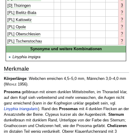
3
[D] Thüringen
?
[PL] Bielitz-Biala
?
[PL] Kattowitz
?
[PL] Opole
?
[PL] Oberschlesien
?
[PL] Tschenstochau
Synonyme und weitere Kombinationen
Linyphia impigra
Merkmale
Körperlänge
: Weibchen erreichen 4,5–5,0 mm, Männchen 3,0–4,0 mm
(
Wiehle
1956)
.
Prosoma
gelbbraun mit einem dunklen Mittelstreifen, im Thoraxteil klar,
auf dem Kopf sieh verbreiternd und mehr verwaschen, die Augen nicht
ganz erreichend (kann in der Kopfregion unklar gegabelt sein, vgl.
Linyphia triangularis
). Rand des
Prosomas
mit 4 dunklen Flecken an der
Ansatzstelle der Beine. Clypeus kurzer als der Augenbezirk.
Sternum
dunkelbraun mit dunklem Rand, Unterlippe von der Farbe des Sternum;
Gnathocoxen und Chelizeren hell, wie der Prosoma gefärbt.
Chelizeren
im distalen Teil wenig ver­dunkelt. Oberer Klauenfurchenrand mit 3