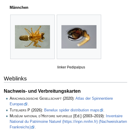
Männchen
linker Pedipalpus
Weblinks
Nachweis- und Verbreitungskarten
Arachnologische Gesellschaft
(2020):
Atlas der Spinnentiere
Europas
.
Tutelaers P
(2026):
Benelux spider distribution maps
.
Muséum national d’Histoire naturelle
[Ed.] (2003–2019):
Inventaire
National du Patrimoine Naturel (https://inpn.mnhn.fr) (Nachweiskarten
Frankreichs)
.