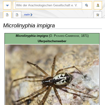
mehr
Microlinyphia impigra
Zur
Zur
Microlinyphia impigra
(
O. Pickard-Cambridge
, 1871)
Navigation
Suche
Uferpeitschenweber
springen
springen