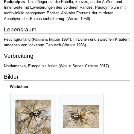
Pedipalpus
: Tibia länger als die Patella, konvex, an der Außen- und
InnenSeite mit Erweiterungen des vorderen Randes. Paracymbium mit
rechtwinklig gebogenem Endast. Apikaler Fortsatz der mittleren
Apophyse des Bulbus sichelförmig.
(
Wiehle
1956)
Lebensraum
Feuchtgrünland
(
Reinke & Irmler
1994)
. In Dünen und zwischen Kräutern
umgeben von lockerem Gebüsch
(
Wiehle
1956)
.
Verbreitung
Nordamerika, Europa bis Asien
(
World Spider Catalog
2017)
.
Bilder
Weibchen