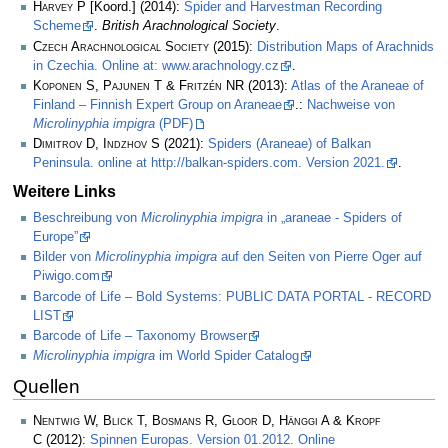
Harvey P
[Koord.] (2014):
Spider and Harvestman Recording
Scheme
.
British Arachnological Society
.
Czech Arachnological Society
(2015):
Distribution Maps of Arachnids
in Czechia. Online at: www.arachnology.cz
.
Koponen S, Pajunen T & Fritzén NR
(2013):
Atlas of the Araneae of
Finland – Finnish Expert Group on Araneae
.:
Nachweise von
Microlinyphia impigra
(PDF)
Dimitrov D, Indzhov S
(2021):
Spiders (Araneae) of Balkan
Peninsula. online at http://balkan-spiders.com. Version 2021.
.
Weitere Links
Beschreibung von
Microlinyphia impigra
in „araneae - Spiders of
Europe”
Bilder von
Microlinyphia impigra
auf den Seiten von Pierre Oger auf
Piwigo.com
Barcode of Life – Bold Systems: PUBLIC DATA PORTAL - RECORD
LIST
Barcode of Life – Taxonomy Browser
Microlinyphia impigra
im World Spider Catalog
Quellen
Nentwig W, Blick T, Bosmans R, Gloor D, Hänggi A & Kropf
C
(2012):
Spinnen Europas. Version 01.2012. Online