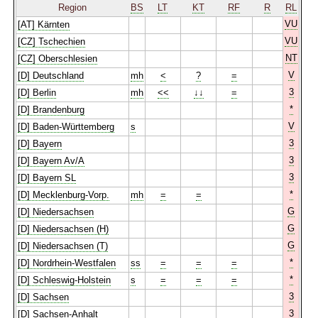
Region
BS
LT
KT
RF
R
RL
VU
[AT] Kärnten
VU
[CZ] Tschechien
NT
[CZ] Oberschlesien
V
[D] Deutschland
mh
<
?
=
3
[D] Berlin
mh
<<
↓↓
=
*
[D] Brandenburg
V
[D] Baden-Württemberg
s
3
[D] Bayern
3
[D] Bayern Av/A
3
[D] Bayern SL
*
[D] Mecklenburg-Vorp.
mh
=
=
G
[D] Niedersachsen
G
[D] Niedersachsen (H)
G
[D] Niedersachsen (T)
*
[D] Nordrhein-Westfalen
ss
=
=
=
*
[D] Schleswig-Holstein
s
=
=
=
3
[D] Sachsen
3
[D] Sachsen-Anhalt