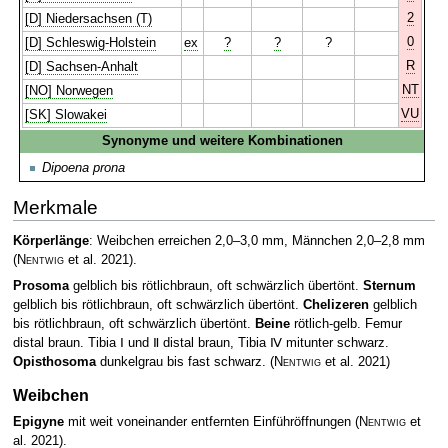
2
[D] Niedersachsen (T)
0
[D] Schleswig-Holstein
ex
?
?
?
R
[D] Sachsen-Anhalt
NT
[NO] Norwegen
VU
[SK] Slowakei
Synonyme und weitere Kombinationen
Dipoena prona
Merkmale
Körperlänge
: Weibchen erreichen 2,0–3,0 mm, Männchen 2,0–2,8 mm
(
Nentwig
et al. 2021)
.
Prosoma
gelblich bis rötlichbraun, oft schwärzlich übertönt.
Sternum
gelblich bis rötlichbraun, oft schwärzlich übertönt.
Chelizeren
gelblich
bis rötlichbraun, oft schwärzlich übertönt.
Beine
rötlich-gelb. Femur
distal braun. Tibia Ⅰ und Ⅱ distal braun, Tibia Ⅳ mitunter schwarz.
Opisthosoma
dunkelgrau bis fast schwarz.
(
Nentwig
et al. 2021)
Weibchen
Epigyne
mit weit voneinander entfernten Einführöffnungen
(
Nentwig
et
al. 2021)
.