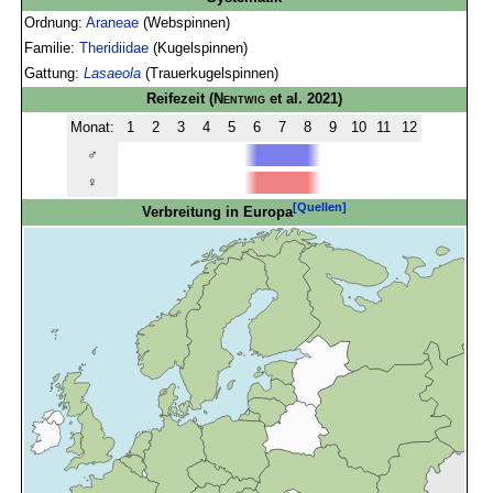
Ordnung:
Araneae
(Webspinnen)
Familie:
Theridiidae
(Kugelspinnen)
Gattung:
Lasaeola
(Trauerkugelspinnen)
Reifezeit
(
Nentwig
et al. 2021)
Monat:
1
2
3
4
5
6
7
8
9
10
11
12
♂
♀
[Quellen]
Verbreitung in Europa