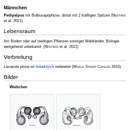
Männchen
Pedipalpus
mit Bulbusapophyse, distal mit 2 kräftigen Spitzen
(
Nentwig
et al. 2021)
.
Lebensraum
Am Boden oder auf niedrigen Pflanzen sonniger Waldränder. Biologie
weitgehend unbekannt.
(
Nentwig
et al. 2021)
Verbreitung
Lasaeola prona
ist
holarktisch
verbreitet
(
World Spider Catalog
2015)
.
Bilder
Weibchen