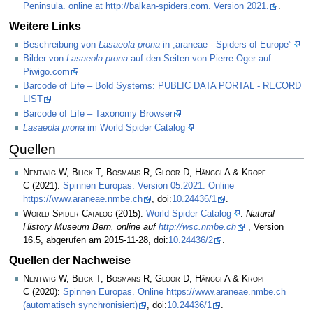
Peninsula. online at http://balkan-spiders.com. Version 2021.
.
Weitere Links
Beschreibung von
Lasaeola prona
in „araneae - Spiders of Europe”
Bilder von
Lasaeola prona
auf den Seiten von Pierre Oger auf
Piwigo.com
Barcode of Life – Bold Systems: PUBLIC DATA PORTAL - RECORD
LIST
Barcode of Life – Taxonomy Browser
Lasaeola prona
im World Spider Catalog
Quellen
Nentwig W, Blick T, Bosmans R, Gloor D, Hänggi A & Kropf
C
(2021):
Spinnen Europas. Version 05.2021. Online
https://www.araneae.nmbe.ch
, doi:
10.24436/1
.
World Spider Catalog
(2015):
World Spider Catalog
.
Natural
History Museum Bern, online auf
http://wsc.nmbe.ch
, Version
16.5, abgerufen am 2015-11-28, doi:
10.24436/2
.
Quellen der Nachweise
Nentwig W, Blick T, Bosmans R, Gloor D, Hänggi A & Kropf
C
(2020):
Spinnen Europas. Online https://www.araneae.nmbe.ch
(automatisch synchronisiert)
, doi:
10.24436/1
.