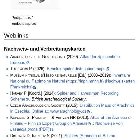
Pedipalpus /
Embolusspitze
Weblinks
Nachweis- und Verbreitungskarten
Arachnologische Gesellschaft
(2020):
Atlas der Spinnentiere
Europas
.
Tutelaers P
(2026):
Benelux spider distribution maps
.
Muséum national d’Histoire naturelle
[Ed.] (2003–2019):
Inventaire
National du Patrimoine Naturel (https://inpn.mnhn.fr) (Nachweiskarten
Frankreichs)
.
Harvey P
[Koord.] (2014):
Spider and Harvestman Recording
Scheme
.
British Arachnological Society
.
Czech Arachnological Society
(2015):
Distribution Maps of Arachnids
in Czechia. Online at: www.arachnology.cz
.
Koponen S, Pajunen T & Fritzén NR
(2013):
Atlas of the Araneae of
Finland – Finnish Expert Group on Araneae
.:
Nachweise von
Lasaeola prona
(PDF)
Dimitrov D, Indzhov S
(2021):
Spiders (Araneae) of Balkan