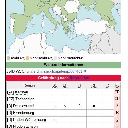
etabliert,
nicht etabliert,
nicht betrachtet
Weitere Informationen
LSID
WSC:
urn:lsid:nmbe.ch:spidersp:007461
Gefährdung nach
Roter Liste
Region
BS
LT
KT
RF
R
RL
CR
[AT] Kärnten
CR
[CZ] Tschechien
2
[D] Deutschland
ss
<
?
=
R
[D] Brandenburg
3
[D] Baden-Württemberg
ss
2
[D] Niedersachsen