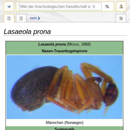
mehr
Lasaeola prona
Zur
Zur
Lasaeola prona
(
Menge
, 1868)
Navigation
Suche
Nasen-Trauerkugelspinne
springen
springen
Männchen (Norwegen)
Systematik