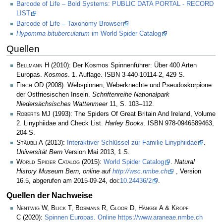
Barcode of Life – Bold Systems: PUBLIC DATA PORTAL - RECORD
LIST
Barcode of Life – Taxonomy Browser
Hypomma bituberculatum
im World Spider Catalog
Quellen
Bellmann H
(2010): Der Kosmos Spinnenführer: Über 400 Arten
Europas.
Kosmos
. 1. Auflage. ISBN 3-440-10114-2, 429 S.
Finch OD
(2008): Webspinnen, Weberknechte und Pseudoskorpione
der Ostfriesischen Inseln.
Schriftenreihe Nationalpark
Niedersächsisches Wattenmeer
11, S. 103–112.
Roberts MJ
(1993): The Spiders Of Great Britain And Ireland, Volume
2. Linyphiidae and Check List.
Harley Books
. ISBN 978-0946589463,
204 S.
Stäubli A
(2013):
Interaktiver Schlüssel zur Familie Linyphiidae
.
Universität Bern
Version Mai 2013, 1 S.
World Spider Catalog
(2015):
World Spider Catalog
.
Natural
History Museum Bern, online auf
http://wsc.nmbe.ch
, Version
16.5, abgerufen am 2015-09-24, doi:
10.24436/2
.
Quellen der Nachweise
Nentwig W, Blick T, Bosmans R, Gloor D, Hänggi A & Kropf
C
(2020):
Spinnen Europas. Online https://www.araneae.nmbe.ch