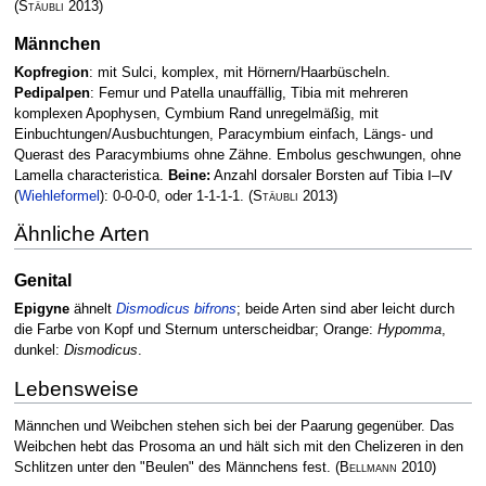
(
Stäubli
2013)
Männchen
Kopfregion
: mit Sulci, komplex, mit Hörnern/Haarbüscheln.
Pedipalpen
: Femur und Patella unauffällig, Tibia mit mehreren
komplexen Apophysen, Cymbium Rand unregelmäßig, mit
Einbuchtungen/Ausbuchtungen, Paracymbium einfach, Längs- und
Querast des Paracymbiums ohne Zähne. Embolus geschwungen, ohne
Lamella characteristica.
Beine:
Anzahl dorsaler Borsten auf Tibia Ⅰ–Ⅳ
(
Wiehleformel
): 0-0-0-0, oder 1-1-1-1.
(
Stäubli
2013)
Ähnliche Arten
Genital
Epigyne
ähnelt
Dismodicus bifrons
; beide Arten sind aber leicht durch
die Farbe von Kopf und Sternum unterscheidbar; Orange:
Hypomma
,
dunkel:
Dismodicus
.
Lebensweise
Männchen und Weibchen stehen sich bei der Paarung gegenüber. Das
Weibchen hebt das Prosoma an und hält sich mit den Chelizeren in den
Schlitzen unter den "Beulen" des Männchens fest.
(
Bellmann
2010)