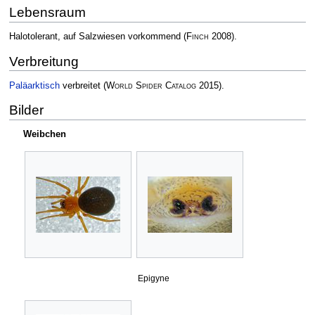
Lebensraum
Halotolerant, auf Salzwiesen vorkommend
(
Finch
2008)
.
Verbreitung
Paläarktisch
verbreitet
(
World Spider Catalog
2015)
.
Bilder
Weibchen
Epigyne