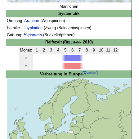
Männchen
Systematik
Ordnung:
Araneae
(Webspinnen)
Familie:
Linyphiidae
(Zwerg-/Baldachinspinnen)
Gattung:
Hypomma
(Buckelköpfchen)
Reifezeit
(
Bellmann
2010)
Monat:
1
2
3
4
5
6
7
8
9
10
11
12
♂
♀
[Quellen]
Verbreitung in Europa