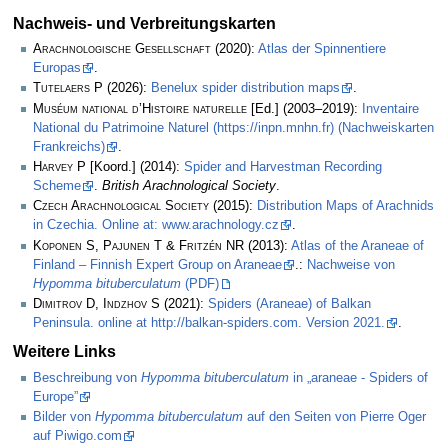
Nachweis- und Verbreitungskarten
Arachnologische Gesellschaft
(2020):
Atlas der Spinnentiere
Europas
.
Tutelaers P
(2026):
Benelux spider distribution maps
.
Muséum national d’Histoire naturelle
[Ed.] (2003–2019):
Inventaire
National du Patrimoine Naturel (https://inpn.mnhn.fr) (Nachweiskarten
Frankreichs)
.
Harvey P
[Koord.] (2014):
Spider and Harvestman Recording
Scheme
.
British Arachnological Society
.
Czech Arachnological Society
(2015):
Distribution Maps of Arachnids
in Czechia. Online at: www.arachnology.cz
.
Koponen S, Pajunen T & Fritzén NR
(2013):
Atlas of the Araneae of
Finland – Finnish Expert Group on Araneae
.:
Nachweise von
Hypomma bituberculatum
(PDF)
Dimitrov D, Indzhov S
(2021):
Spiders (Araneae) of Balkan
Peninsula. online at http://balkan-spiders.com. Version 2021.
.
Weitere Links
Beschreibung von
Hypomma bituberculatum
in „araneae - Spiders of
Europe”
Bilder von
Hypomma bituberculatum
auf den Seiten von Pierre Oger
auf Piwigo.com