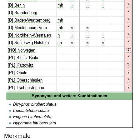
*
[D] Berlin
mh
=
=
=
*
[D] Brandenburg
*
[D] Baden-Württemberg
mh
*
[D] Mecklenburg-Vorp.
mh
=
=
*
[D] Nordrhein-Westfalen
h
=
=
=
*
[D] Schleswig-Holstein
sh
=
=
=
LC
[NO] Norwegen
*
[PL] Bielitz-Biala
?
[PL] Kattowitz
?
[PL] Opole
*
[PL] Oberschlesien
?
[PL] Tschenstochau
Synonyme und weitere Kombinationen
Dicyphus bituberculatus
Enidia bituberculata
Erigone bituberculata
Hypomma bituberculata
Merkmale