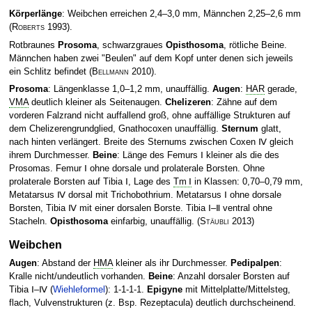
Körperlänge
: Weibchen erreichen 2,4–3,0 mm, Männchen 2,25–2,6 mm
(
Roberts
1993)
.
Rotbraunes
Prosoma
, schwarzgraues
Opisthosoma
, rötliche Beine.
Männchen haben zwei "Beulen" auf dem Kopf unter denen sich jeweils
ein Schlitz befindet
(
Bellmann
2010)
.
Prosoma
: Längenklasse 1,0–1,2 mm, unauffällig.
Augen
:
HAR
gerade,
VMA
deutlich kleiner als Seitenaugen.
Chelizeren
: Zähne auf dem
vorderen Falzrand nicht auffallend groß, ohne auffällige Strukturen auf
dem Chelizerengrundglied, Gnathocoxen unauffällig.
Sternum
glatt,
nach hinten verlängert. Breite des Sternums zwischen Coxen Ⅳ gleich
ihrem Durchmesser.
Beine
: Länge des Femurs Ⅰ kleiner als die des
Prosomas. Femur Ⅰ ohne dorsale und prolaterale Borsten. Ohne
prolaterale Borsten auf Tibia Ⅰ, Lage des
Tm Ⅰ
in Klassen: 0,70–0,79 mm,
Metatarsus Ⅳ dorsal mit Trichobothrium. Metatarsus Ⅰ ohne dorsale
Borsten, Tibia Ⅳ mit einer dorsalen Borste. Tibia Ⅰ–Ⅱ ventral ohne
Stacheln.
Opisthosoma
einfarbig, unauffällig.
(
Stäubli
2013)
Weibchen
Augen
: Abstand der
HMA
kleiner als ihr Durchmesser.
Pedipalpen
:
Kralle nicht/undeutlich vorhanden.
Beine
: Anzahl dorsaler Borsten auf
Tibia Ⅰ–Ⅳ (
Wiehleformel
): 1-1-1-1.
Epigyne
mit Mittelplatte/Mittelsteg,
flach, Vulvenstrukturen (z. Bsp. Rezeptacula) deutlich durchscheinend.