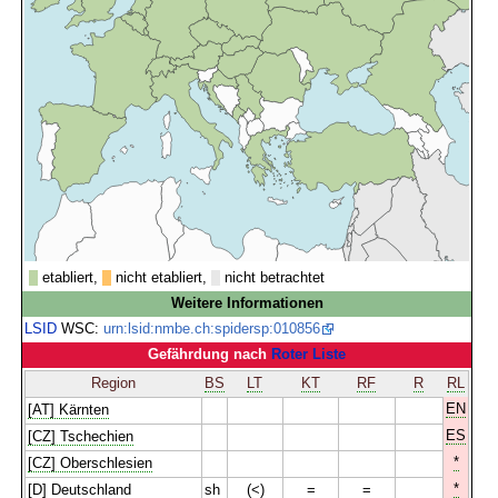
etabliert,
nicht etabliert,
nicht betrachtet
Weitere Informationen
LSID
WSC:
urn:lsid:nmbe.ch:spidersp:010856
Gefährdung nach
Roter Liste
Region
BS
LT
KT
RF
R
RL
EN
[AT] Kärnten
ES
[CZ] Tschechien
*
[CZ] Oberschlesien
*
[D] Deutschland
sh
(<)
=
=