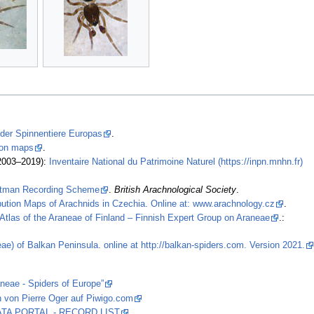
 der Spinnentiere Europas
.
tion maps
.
2003–2019):
Inventaire National du Patrimoine Naturel (https://inpn.mnhn.fr)
stman Recording Scheme
.
British Arachnological Society
.
ibution Maps of Arachnids in Czechia. Online at: www.arachnology.cz
.
Atlas of the Araneae of Finland – Finnish Expert Group on Araneae
.:
ae) of Balkan Peninsula. online at http://balkan-spiders.com. Version 2021.
aneae - Spiders of Europe”
 von Pierre Oger auf Piwigo.com
 DATA PORTAL - RECORD LIST