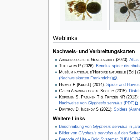
Weblinks
Nachweis- und Verbreitungskarten
Arachnologische Gesellschaft
(2020):
Atlas
Tutelaers P
(2026):
Benelux spider distribu
Muséum national d’Histoire naturelle
[Ed.] (
(Nachweiskarten Frankreichs)
.
Harvey P
[Koord.] (2014):
Spider and Harve
Czech Arachnological Society
(2015):
Distr
Koponen S, Pajunen T & Fritzén NR
(2013):
Nachweise von
Glyphesis servulus
(PDF)
Dimitrov D, Indzhov S
(2021):
Spiders (Arane
Weitere Links
Beschreibung von
Glyphesis servulus
in „ar
Bilder von
Glyphesis servulus
auf den Seiten
Barcode of Life – Bold Systems: PUBLIC