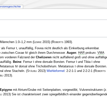
ersionsgeschichte
.
, Männchen 1.0–1,2 mm
(
Lemke
2015)
(
Roberts
1993)
.
als Femur Ⅰ, unauffällig, Fovea nicht deutlich als Einkerbung erkennbar.
ite zwischen Coxae Ⅳ gleich ihrem Durchmesser.
Augen
:
HAR
prokurv.
VMA
 dem vorderen Falzrand der
Chelizeren
nicht auffallend groß und ohne auffällig
uffällig.
Beine
: Femur Ⅰ ohne dorsale Borsten. Femur Ⅰ und Tibia Ⅰ ohne
Metatarsus Ⅳ dorsal ohne Trichobothrium. Metatarsus Ⅰ ohne dorsale Borsten.
tral ohne Stacheln.
(
Stäubli
2013)
Wiehleformel
: 2-2-1-1 und 2-2-2-1
(
Roberts
bli
2013)
.
Epigyne
mit Atrium/Grube mit Seitenplatten, vorgewölbt, Vulvenstrukturen (z
li
2013)
Sie ist charakterisiert zwei spiegelbildlich einander gegenüberliegend