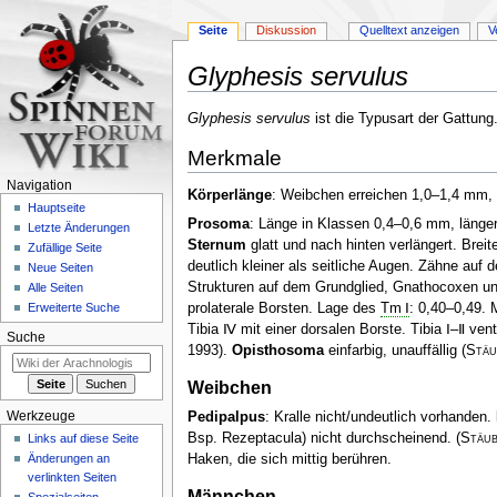
Seite
Diskussion
Quelltext anzeigen
V
Glyphesis servulus
Zur
Zur
Glyphesis servulus
ist die Typusart der Gattung
Navigation
Suche
Merkmale
springen
springen
Navigation
Körperlänge
: Weibchen erreichen 1,0–1,4 mm
Hauptseite
Prosoma
: Länge in Klassen 0,4–0,6 mm, länger 
Letzte Änderungen
Sternum
glatt und nach hinten verlängert. Bre
Zufällige Seite
deutlich kleiner als seitliche Augen. Zähne auf
Neue Seiten
Strukturen auf dem Grundglied, Gnathocoxen una
Alle Seiten
prolaterale Borsten. Lage des
Tm Ⅰ
: 0,40–0,49. 
Erweiterte Suche
Tibia Ⅳ mit einer dorsalen Borste. Tibia Ⅰ–Ⅱ ven
Suche
1993)
.
Opisthosoma
einfarbig, unauffällig
(
Stäu
Weibchen
Werkzeuge
Pedipalpus
: Kralle nicht/undeutlich vorhanden.
Bsp. Rezeptacula) nicht durchscheinend.
(
Stäub
Links auf diese Seite
Haken, die sich mittig berühren.
Änderungen an
verlinkten Seiten
Männchen