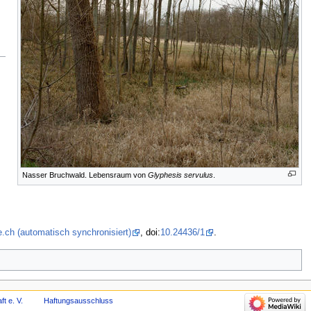
Nasser Bruchwald. Lebensraum von
Glyphesis servulus
.
.ch (automatisch synchronisiert)
, doi:
10.24436/1
.
t e. V.
Haftungsausschluss