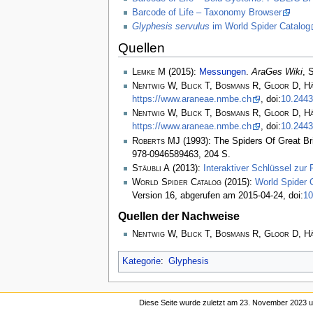
Barcode of Life – Taxonomy Browser
Glyphesis servulus
im World Spider Catalog
Quellen
Lemke M
(2015):
Messungen
.
AraGes Wiki
, 
Nentwig W, Blick T, Bosmans R, Gloor D, H
https://www.araneae.nmbe.ch
, doi:
10.2443
Nentwig W, Blick T, Bosmans R, Gloor D, H
https://www.araneae.nmbe.ch
, doi:
10.2443
Roberts MJ
(1993): The Spiders Of Great Bri
978-0946589463, 204 S.
Stäubli A
(2013):
Interaktiver Schlüssel zur 
World Spider Catalog
(2015):
World Spider 
Version 16, abgerufen am 2015-04-24, doi:
10
Quellen der Nachweise
Nentwig W, Blick T, Bosmans R, Gloor D, H
Kategorie
:
Glyphesis
Diese Seite wurde zuletzt am 23. November 2023 u