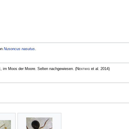
on
Nusoncus nasutus
.
cht, im Moos der Moore. Selten nachgewiesen.
(
Nentwig
et al. 2014)