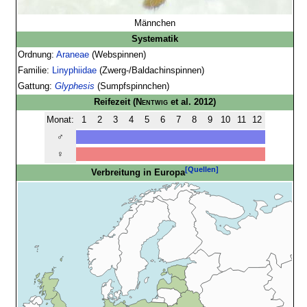
Männchen
Systematik
Ordnung:
Araneae
(Webspinnen)
Familie:
Linyphiidae
(Zwerg-/Baldachinspinnen)
Gattung:
Glyphesis
(Sumpfspinnchen)
Reifezeit
(
Nentwig
et al. 2012)
Monat:
1
2
3
4
5
6
7
8
9
10
11
12
♂
♀
[Quellen]
Verbreitung in Europa