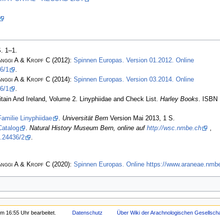
S. 1–1.
änggi A & Kropf C
(2012):
Spinnen Europas. Version 01.2012. Online
6/1
.
änggi A & Kropf C
(2014):
Spinnen Europas. Version 03.2014. Online
6/1
.
tain And Ireland, Volume 2. Linyphiidae and Check List.
Harley Books
. ISBN
Familie Linyphiidae
.
Universität Bern
Version Mai 2013, 1 S.
Catalog
.
Natural History Museum Bern, online auf
http://wsc.nmbe.ch
,
.24436/2
.
änggi A & Kropf C
(2020):
Spinnen Europas. Online https://www.araneae.nmbe
m 16:55 Uhr bearbeitet.
Datenschutz
Über Wiki der Arachnologischen Gesellschaf