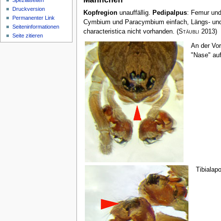
Spezialseiten
Druckversion
Kopfregion
unauffällig.
Pedipalpus
: Femur und
Permanenter Link
Cymbium und Paracymbium einfach, Längs- und
Seiten­­informationen
characteristica nicht vorhanden.
(
Stäubli
2013)
Seite zitieren
An der Vo
"Nase" auf
Tibialap