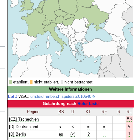
etabliert,
nicht etabliert,
nicht betrachtet
Weitere Informationen
LSID
WSC:
urn:lsid:nmbe.ch:spidersp:010640
Gefährdung nach
Roter Liste
Region
BS
LT
KT
RF
R
RL
EN
[CZ] Tschechien
V
[D] Deutschland
s
<
=
=
1
[D] Berlin
es
(<)
?
=