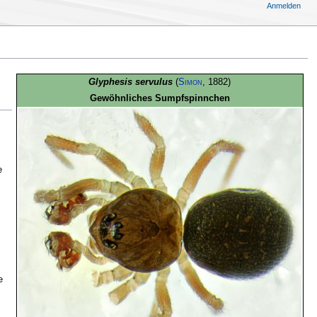
Anmelden
Glyphesis servulus
(
Simon
, 1882)
Gewöhnliches Sumpfspinnchen
e
.
e