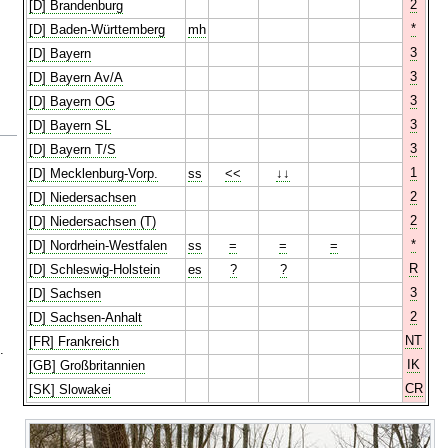
2
[D] Brandenburg
*
[D] Baden-Württemberg
mh
3
[D] Bayern
3
[D] Bayern Av/A
3
[D] Bayern OG
3
[D] Bayern SL
3
[D] Bayern T/S
1
[D] Mecklenburg-Vorp.
ss
<<
↓↓
2
[D] Niedersachsen
2
[D] Niedersachsen (T)
*
[D] Nordrhein-Westfalen
ss
=
=
=
R
[D] Schleswig-Holstein
es
?
?
3
[D] Sachsen
2
[D] Sachsen-Anhalt
NT
[FR] Frankreich
.
IK
[GB] Großbritannien
CR
[SK] Slowakei