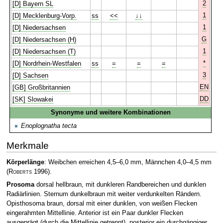
2
[D] Bayern SL
1
[D] Mecklenburg-Vorp.
ss
<<
↓↓
1
[D] Niedersachsen
G
[D] Niedersachsen (H)
1
[D] Niedersachsen (T)
*
[D] Nordrhein-Westfalen
ss
=
=
=
3
[D] Sachsen
EN
[GB] Großbritannien
DD
[SK] Slowakei
Synonyme und weitere Kombinationen
Enoplognatha tecta
Merkmale
Körperlänge
: Weibchen erreichen 4,5–6,0 mm, Männchen 4,0–4,5 mm
(
Roberts
1996)
.
Prosoma
dorsal hellbraun, mit dunkleren Randbereichen und dunklen
Radiärlinien. Sternum dunkelbraun mit weiter verdunkelten Rändern.
Opisthosoma braun, dorsal mit einer dunklen, von weißen Flecken
eingerahmten Mittellinie. Anterior ist ein Paar dunkler Flecken
ausgeprägt (durch die Mittellinie getrennt), posterior ein durchgängiger