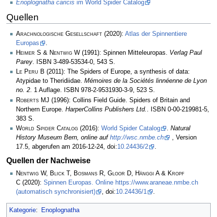
Enoplognatha caricis
im World Spider Catalog
Quellen
Arachnologische Gesellschaft
(2020):
Atlas der Spinnentiere
Europas
.
Heimer S & Nentwig W
(1991): Spinnen Mitteleuropas.
Verlag Paul
Parey
. ISBN 3-489-53534-0, 543 S.
Le Peru B
(2011): The Spiders of Europe, a synthesis of data:
Atypidae to Theridiidae.
Mémoires de la Sociétés linnéenne de Lyon
no. 2
. 1 Auflage. ISBN 978-2-9531930-3-9, 523 S.
Roberts MJ
(1996): Collins Field Guide. Spiders of Britain and
Northern Europe.
HarperCollins Publishers Ltd.
. ISBN 0-00-219981-5,
383 S.
World Spider Catalog
(2016):
World Spider Catalog
.
Natural
History Museum Bern, online auf
http://wsc.nmbe.ch
, Version
17.5, abgerufen am 2016-12-24, doi:
10.24436/2
.
Quellen der Nachweise
Nentwig W, Blick T, Bosmans R, Gloor D, Hänggi A & Kropf
C
(2020):
Spinnen Europas. Online https://www.araneae.nmbe.ch
(automatisch synchronisiert)
, doi:
10.24436/1
.
Kategorie
:
Enoplognatha