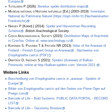
Europas
.
Tutelaers P
(2026):
Benelux spider distribution maps
.
Muséum national d’Histoire naturelle
[Ed.] (2003–2019):
Inventaire
National du Patrimoine Naturel (https://inpn.mnhn.fr) (Nachweiskarten
Frankreichs)
.
Harvey P
[Koord.] (2014):
Spider and Harvestman Recording
Scheme
.
British Arachnological Society
.
Czech Arachnological Society
(2015):
Distribution Maps of Arachnids
in Czechia. Online at: www.arachnology.cz
.
Koponen S, Pajunen T & Fritzén NR
(2013):
Atlas of the Araneae of
Finland – Finnish Expert Group on Araneae
.:
Nachweise von
Enoplognatha caricis
(PDF)
Dimitrov D, Indzhov S
(2021):
Spiders (Araneae) of Balkan
Peninsula. online at http://balkan-spiders.com. Version 2021.
.
Weitere Links
Beschreibung von
Enoplognatha caricis
in „araneae - Spiders of
Europe”
Bilder von
Enoplognatha caricis
auf den Seiten von Pierre Oger auf
Piwigo.com
Barcode of Life – Bold Systems: PUBLIC DATA PORTAL - RECORD
LIST
Barcode of Life – Taxonomy Browser