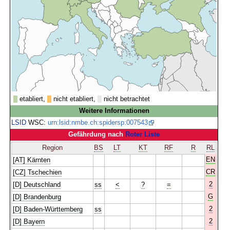
etabliert,
nicht etabliert,
nicht betrachtet
Weitere Informationen
LSID
WSC:
urn:lsid:nmbe.ch:spidersp:007543
Gefährdung nach
Roter Liste
Region
BS
LT
KT
RF
R
RL
EN
[AT] Kärnten
CR
[CZ] Tschechien
2
[D] Deutschland
ss
<
?
=
G
[D] Brandenburg
2
[D] Baden-Württemberg
ss
2
[D] Bayern