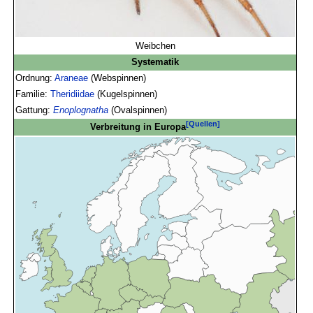
Weibchen
Systematik
Ordnung:
Araneae
(Webspinnen)
Familie:
Theridiidae
(Kugelspinnen)
Gattung:
Enoplognatha
(Ovalspinnen)
[Quellen]
Verbreitung in Europa