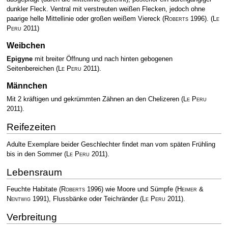
dunkler Fleck. Ventral mit verstreuten weißen Flecken, jedoch ohne
paarige helle Mittellinie oder großen weißem Viereck
(
Roberts
1996)
.
(
Le
Peru
2011)
Weibchen
Epigyne
mit breiter Öffnung und nach hinten gebogenen
Seitenbereichen
(
Le Peru
2011)
.
Männchen
Mit 2 kräftigen und gekrümmten Zähnen an den Chelizeren
(
Le Peru
2011)
.
Reifezeiten
Adulte Exemplare beider Geschlechter findet man vom späten Frühling
bis in den Sommer
(
Le Peru
2011)
.
Lebensraum
Feuchte Habitate
(
Roberts
1996)
wie Moore und Sümpfe
(
Heimer &
Nentwig
1991)
, Flussbänke oder Teichränder
(
Le Peru
2011)
.
Verbreitung