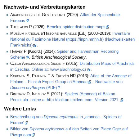
Nachweis- und Verbreitungskarten
Arachnologische Gesellschaft
(2020):
Atlas der Spinnentiere
Europas
.
Tutelaers P
(2026):
Benelux spider distribution maps
.
Muséum national d’Histoire naturelle
[Ed.] (2003–2019):
Inventaire
National du Patrimoine Naturel (https://inpn.mnhn.fr) (Nachweiskarten
Frankreichs)
.
Harvey P
[Koord.] (2014):
Spider and Harvestman Recording
Scheme
.
British Arachnological Society
.
Czech Arachnological Society
(2015):
Distribution Maps of Arachnids
in Czechia. Online at: www.arachnology.cz
.
Koponen S, Pajunen T & Fritzén NR
(2013):
Atlas of the Araneae of
Finland – Finnish Expert Group on Araneae
.:
Nachweise von
Dipoena erythropus
(PDF)
Dimitrov D, Indzhov S
(2021):
Spiders (Araneae) of Balkan
Peninsula. online at http://balkan-spiders.com. Version 2021.
.
Weitere Links
Beschreibung von
Dipoena erythropus
in „araneae - Spiders of
Europe”
Bilder von
Dipoena erythropus
auf den Seiten von Pierre Oger auf
Piwigo.com