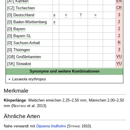
EN
[AT] Kärnten
CR
[CZ] Tschechien
3
[D] Deutschland
s
<
?
=
2
[D] Baden-Württemberg
s
2
[D] Bayern
2
[D] Bayern SL
R
[D] Sachsen-Anhalt
3
[D] Thüringen
VU
[GB] Großbritannien
VU
[SK] Slowakei
Synonyme und weitere Kombinationen
Lasaeola erythropus
Merkmale
Körperlänge
: Weibchen erreichen 2,25–2,50 mm, Männchen 2,00–2,50
mm
(
Nentwig
et al. 2013)
.
Ähnliche Arten
Nahe verwandt mit
Dipoena lindholmi
(
Strand
1910)
.