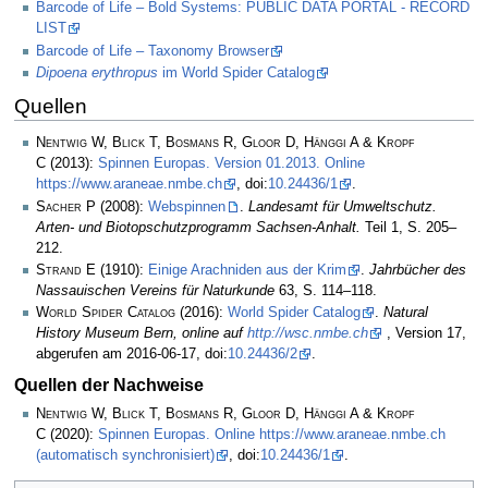
Barcode of Life – Bold Systems: PUBLIC DATA PORTAL - RECORD
LIST
Barcode of Life – Taxonomy Browser
Dipoena erythropus
im World Spider Catalog
Quellen
Nentwig W, Blick T, Bosmans R, Gloor D, Hänggi A & Kropf
C
(2013):
Spinnen Europas. Version 01.2013. Online
https://www.araneae.nmbe.ch
, doi:
10.24436/1
.
Sacher P
(2008):
Webspinnen
.
Landesamt für Umweltschutz.
Arten- und Biotopschutzprogramm Sachsen-Anhalt.
Teil 1, S. 205–
212.
Strand E
(1910):
Einige Arachniden aus der Krim
.
Jahrbücher des
Nassauischen Vereins für Naturkunde
63, S. 114–118.
World Spider Catalog
(2016):
World Spider Catalog
.
Natural
History Museum Bern, online auf
http://wsc.nmbe.ch
, Version 17,
abgerufen am 2016-06-17, doi:
10.24436/2
.
Quellen der Nachweise
Nentwig W, Blick T, Bosmans R, Gloor D, Hänggi A & Kropf
C
(2020):
Spinnen Europas. Online https://www.araneae.nmbe.ch
(automatisch synchronisiert)
, doi:
10.24436/1
.