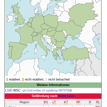
etabliert,
nicht etabliert,
nicht betrachtet
Weitere Informationen
LSID
WSC:
urn:lsid:nmbe.ch:spidersp:007379
Gefährdung nach
Roter Liste
Region
BS
LT
KT
RF
R
RL