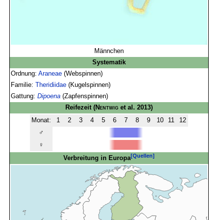
Männchen
Systematik
Ordnung:
Araneae
(Webspinnen)
Familie:
Theridiidae
(Kugelspinnen)
Gattung:
Dipoena
(Zapfenspinnen)
Reifezeit
(
Nentwig
et al. 2013)
Monat:
1
2
3
4
5
6
7
8
9
10
11
12
♂
♀
[Quellen]
Verbreitung in Europa