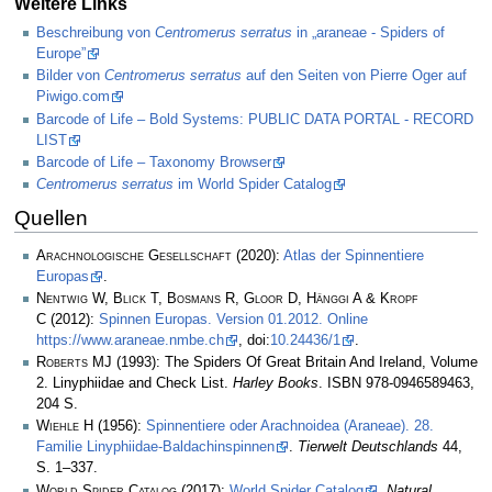
Weitere Links
Beschreibung von
Centromerus serratus
in „araneae - Spiders of
Europe”
Bilder von
Centromerus serratus
auf den Seiten von Pierre Oger auf
Piwigo.com
Barcode of Life – Bold Systems: PUBLIC DATA PORTAL - RECORD
LIST
Barcode of Life – Taxonomy Browser
Centromerus serratus
im World Spider Catalog
Quellen
Arachnologische Gesellschaft
(2020):
Atlas der Spinnentiere
Europas
.
Nentwig W, Blick T, Bosmans R, Gloor D, Hänggi A & Kropf
C
(2012):
Spinnen Europas. Version 01.2012. Online
https://www.araneae.nmbe.ch
, doi:
10.24436/1
.
Roberts MJ
(1993): The Spiders Of Great Britain And Ireland, Volume
2. Linyphiidae and Check List.
Harley Books
. ISBN 978-0946589463,
204 S.
Wiehle H
(1956):
Spinnentiere oder Arachnoidea (Araneae). 28.
Familie Linyphiidae-Baldachinspinnen
.
Tierwelt Deutschlands
44,
S. 1–337.
World Spider Catalog
(2017):
World Spider Catalog
.
Natural