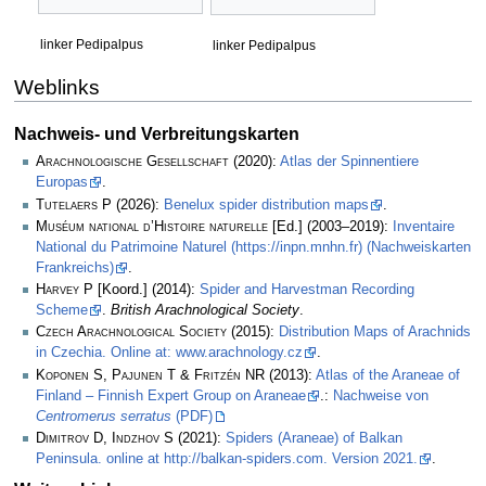
linker Pedipalpus
linker Pedipalpus
Weblinks
Nachweis- und Verbreitungskarten
Arachnologische Gesellschaft
(2020):
Atlas der Spinnentiere
Europas
.
Tutelaers P
(2026):
Benelux spider distribution maps
.
Muséum national d’Histoire naturelle
[Ed.] (2003–2019):
Inventaire
National du Patrimoine Naturel (https://inpn.mnhn.fr) (Nachweiskarten
Frankreichs)
.
Harvey P
[Koord.] (2014):
Spider and Harvestman Recording
Scheme
.
British Arachnological Society
.
Czech Arachnological Society
(2015):
Distribution Maps of Arachnids
in Czechia. Online at: www.arachnology.cz
.
Koponen S, Pajunen T & Fritzén NR
(2013):
Atlas of the Araneae of
Finland – Finnish Expert Group on Araneae
.:
Nachweise von
Centromerus serratus
(PDF)
Dimitrov D, Indzhov S
(2021):
Spiders (Araneae) of Balkan
Peninsula. online at http://balkan-spiders.com. Version 2021.
.