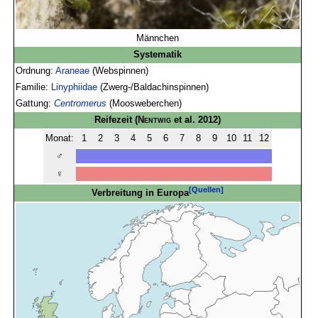
Männchen
Systematik
Ordnung:
Araneae
(Webspinnen)
Familie:
Linyphiidae
(Zwerg-/Baldachinspinnen)
Gattung:
Centromerus
(Moosweberchen)
Reifezeit
(
Nentwig
et al. 2012)
Monat:
1
2
3
4
5
6
7
8
9
10
11
12
♂
♀
[Quellen]
Verbreitung in Europa