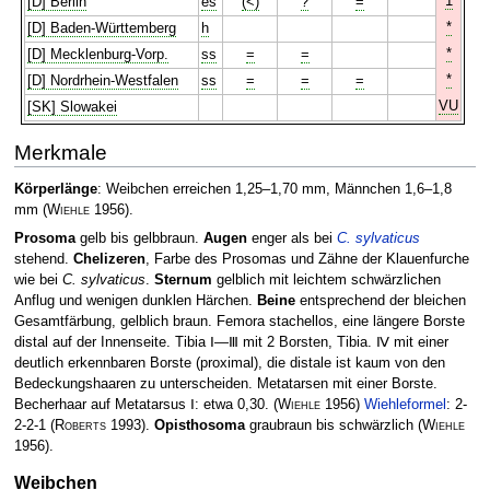
1
[D] Berlin
es
(<)
?
=
*
[D] Baden-Württemberg
h
*
[D] Mecklenburg-Vorp.
ss
=
=
*
[D] Nordrhein-Westfalen
ss
=
=
=
VU
[SK] Slowakei
Merkmale
Körperlänge
: Weibchen erreichen 1,25–1,70 mm, Männchen 1,6–1,8
mm
(
Wiehle
1956)
.
Prosoma
gelb bis gelbbraun.
Augen
enger als bei
C. sylvaticus
stehend.
Chelizeren
, Farbe des Prosomas und Zähne der Klauenfurche
wie bei
C. sylvaticus
.
Sternum
gelblich mit leichtem schwärzlichen
Anflug und wenigen dunklen Härchen.
Beine
entsprechend der bleichen
Gesamtfärbung, gelblich braun. Femora stachellos, eine längere Borste
distal auf der Innenseite. Tibia Ⅰ—Ⅲ mit 2 Borsten, Tibia. Ⅳ mit einer
deutlich erkennbaren Borste (proximal), die distale ist kaum von den
Bedeckungshaaren zu unterscheiden. Metatarsen mit einer Borste.
Becherhaar auf Metatarsus Ⅰ: etwa 0,30.
(
Wiehle
1956)
Wiehleformel
: 2-
2-2-1
(
Roberts
1993)
.
Opisthosoma
graubraun bis schwärzlich
(
Wiehle
1956)
.
Weibchen