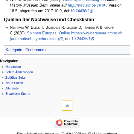
History Museum Bern, online auf
http://wsc.nmbe.ch
, Version
18.5, abgerufen am 2017-10-9, doi:
10.24436/2
.
Quellen der Nachweise und Checklisten
Nentwig W, Blick T, Bosmans R, Gloor D, Hänggi A & Kropf
C
(2020):
Spinnen Europas. Online https://www.araneae.nmbe.ch
(automatisch synchronisiert)
, doi:
10.24436/1
.
Kategorie
:
Centromerus
Navigation
Hauptseite
Letzte Änderungen
Zufällige Seite
Neue Seiten
Alle Seiten
Erweiterte Suche
Diese Seite wurde zuletzt am 17. März 2025 um 17:45 Uhr bearbeitet.