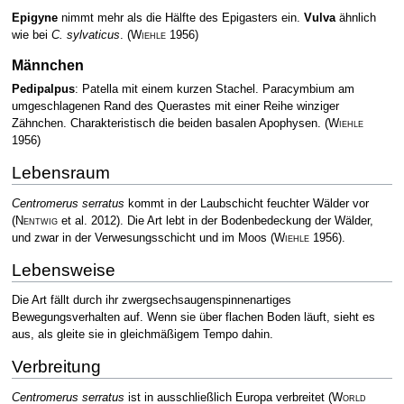
Epigyne
nimmt mehr als die Hälfte des Epigasters ein.
Vulva
ähnlich
wie bei
C. sylvaticus
.
(
Wiehle
1956)
Männchen
Pedipalpus
: Patella mit einem kurzen Stachel. Paracymbium am
umgeschlagenen Rand des Querastes mit einer Reihe winziger
Zähnchen. Charakteristisch die beiden basalen Apophysen.
(
Wiehle
1956)
Lebensraum
Centromerus serratus
kommt in der Laubschicht feuchter Wälder vor
(
Nentwig
et al. 2012)
. Die Art lebt in der Bodenbedeckung der Wälder,
und zwar in der Verwesungsschicht und im Moos
(
Wiehle
1956)
.
Lebensweise
Die Art fällt durch ihr zwergsechsaugenspinnenartiges
Bewegungsverhalten auf. Wenn sie über flachen Boden läuft, sieht es
aus, als gleite sie in gleichmäßigem Tempo dahin.
Verbreitung
Centromerus serratus
ist in ausschließlich Europa verbreitet
(
World