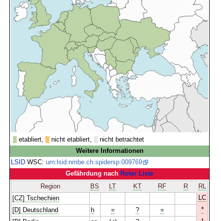
etabliert,
nicht etabliert,
nicht betrachtet
Weitere Informationen
LSID
WSC:
urn:lsid:nmbe.ch:spidersp:009769
Gefährdung nach
Roter Liste
Region
BS
LT
KT
RF
R
RL
LC
[CZ] Tschechien
*
[D] Deutschland
h
=
?
=