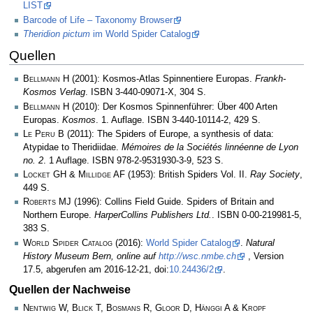
LIST
Barcode of Life – Taxonomy Browser
Theridion pictum
im World Spider Catalog
Quellen
Bellmann H
(2001): Kosmos-Atlas Spinnentiere Europas.
Frankh-
Kosmos Verlag
. ISBN 3-440-09071-X, 304 S.
Bellmann H
(2010): Der Kosmos Spinnenführer: Über 400 Arten
Europas.
Kosmos
. 1. Auflage. ISBN 3-440-10114-2, 429 S.
Le Peru B
(2011): The Spiders of Europe, a synthesis of data:
Atypidae to Theridiidae.
Mémoires de la Sociétés linnéenne de Lyon
no. 2
. 1 Auflage. ISBN 978-2-9531930-3-9, 523 S.
Locket GH & Millidge AF
(1953): British Spiders Vol. II.
Ray Society
,
449 S.
Roberts MJ
(1996): Collins Field Guide. Spiders of Britain and
Northern Europe.
HarperCollins Publishers Ltd.
. ISBN 0-00-219981-5,
383 S.
World Spider Catalog
(2016):
World Spider Catalog
.
Natural
History Museum Bern, online auf
http://wsc.nmbe.ch
, Version
17.5, abgerufen am 2016-12-21, doi:
10.24436/2
.
Quellen der Nachweise
Nentwig W, Blick T, Bosmans R, Gloor D, Hänggi A & Kropf