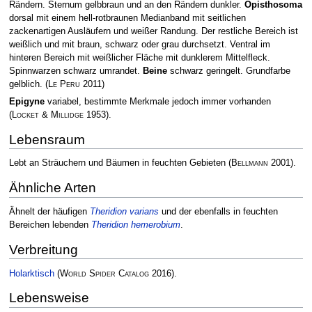
Rändern. Sternum gelbbraun und an den Rändern dunkler.
Opisthosoma
dorsal mit einem hell-rotbraunen Medianband mit seitlichen
zackenartigen Ausläufern und weißer Randung. Der restliche Bereich ist
weißlich und mit braun, schwarz oder grau durchsetzt. Ventral im
hinteren Bereich mit weißlicher Fläche mit dunklerem Mittelfleck.
Spinnwarzen schwarz umrandet.
Beine
schwarz geringelt. Grundfarbe
gelblich.
(
Le Peru
2011)
Epigyne
variabel, bestimmte Merkmale jedoch immer vorhanden
(
Locket & Millidge
1953)
.
Lebensraum
Lebt an Sträuchern und Bäumen in feuchten Gebieten
(
Bellmann
2001)
.
Ähnliche Arten
Ähnelt der häufigen
Theridion varians
und der ebenfalls in feuchten
Bereichen lebenden
Theridion hemerobium
.
Verbreitung
Holarktisch
(
World Spider Catalog
2016)
.
Lebensweise