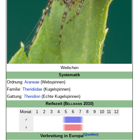
Weibchen
Systematik
Ordnung:
Araneae
(Webspinnen)
Familie:
Theridiidae
(Kugelspinnen)
Gattung:
Theridion
(Echte Kugelspinnen)
Reifezeit
(
Bellmann
2010)
Monat:
1
2
3
4
5
6
7
8
9
10
11
12
♂
♀
[Quellen]
Verbreitung in Europa