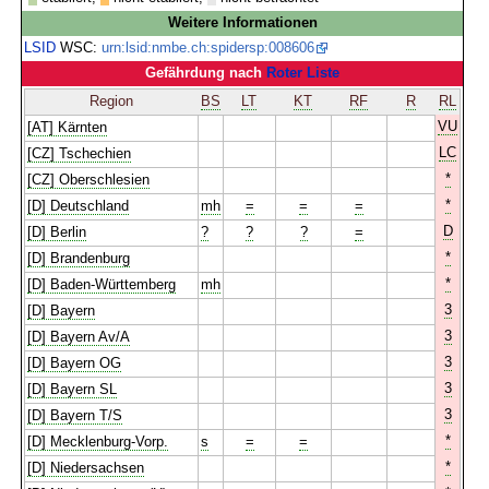
Weitere Informationen
LSID
WSC:
urn:lsid:nmbe.ch:spidersp:008606
Gefährdung nach
Roter Liste
Region
BS
LT
KT
RF
R
RL
VU
[AT] Kärnten
LC
[CZ] Tschechien
*
[CZ] Oberschlesien
*
[D] Deutschland
mh
=
=
=
D
[D] Berlin
?
?
?
=
*
[D] Brandenburg
*
[D] Baden-Württemberg
mh
3
[D] Bayern
3
[D] Bayern Av/A
3
[D] Bayern OG
3
[D] Bayern SL
3
[D] Bayern T/S
*
[D] Mecklenburg-Vorp.
s
=
=
*
[D] Niedersachsen