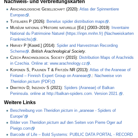
Nachweis- und Verbreitungskarten
Arachnologische Gesellschaft
(2020):
Atlas der Spinnentiere
Europas
.
Tutelaers P
(2026):
Benelux spider distribution maps
.
Muséum national d’Histoire naturelle
[Ed.] (2003–2019):
Inventaire
National du Patrimoine Naturel (https://inpn.mnhn.fr) (Nachweiskarten
Frankreichs)
.
Harvey P
[Koord.] (2014):
Spider and Harvestman Recording
Scheme
.
British Arachnological Society
.
Czech Arachnological Society
(2015):
Distribution Maps of Arachnids
in Czechia. Online at: www.arachnology.cz
.
Koponen S, Pajunen T & Fritzén NR
(2013):
Atlas of the Araneae of
Finland – Finnish Expert Group on Araneae
.:
Nachweise von
Theridion pictum
(PDF)
Dimitrov D, Indzhov S
(2021):
Spiders (Araneae) of Balkan
Peninsula. online at http://balkan-spiders.com. Version 2021.
.
Weitere Links
Beschreibung von
Theridion pictum
in „araneae - Spiders of
Europe”
Bilder von
Theridion pictum
auf den Seiten von Pierre Oger auf
Piwigo.com
Barcode of Life – Bold Systems: PUBLIC DATA PORTAL - RECORD