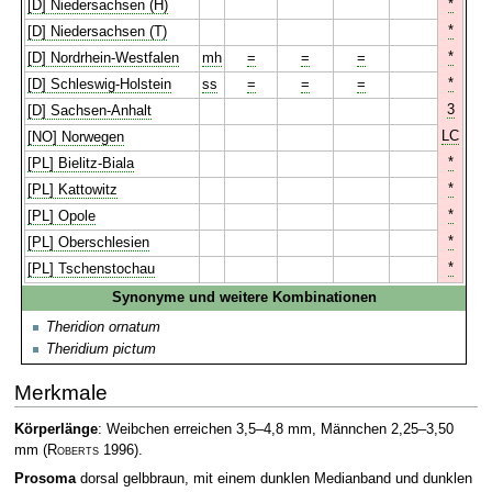
*
[D] Niedersachsen (H)
*
[D] Niedersachsen (T)
*
[D] Nordrhein-Westfalen
mh
=
=
=
*
[D] Schleswig-Holstein
ss
=
=
=
3
[D] Sachsen-Anhalt
LC
[NO] Norwegen
*
[PL] Bielitz-Biala
*
[PL] Kattowitz
*
[PL] Opole
*
[PL] Oberschlesien
*
[PL] Tschenstochau
Synonyme und weitere Kombinationen
Theridion ornatum
Theridium pictum
Merkmale
Körperlänge
: Weibchen erreichen 3,5–4,8 mm, Männchen 2,25–3,50
mm
(
Roberts
1996)
.
Prosoma
dorsal gelbbraun, mit einem dunklen Medianband und dunklen