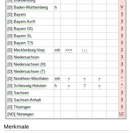
[D] Brandenburg
V
[D] Baden-Württemberg
h
3
[D] Bayern
3
[D] Bayern Av/A
3
[D] Bayern OG
3
[D] Bayern SL
3
[D] Bayern T/S
2
[D] Mecklenburg-Vorp.
mh
<<<
↓↓↓
3
[D] Niedersachsen
3
[D] Niedersachsen (H)
3
[D] Niedersachsen (T)
*
[D] Nordrhein-Westfalen
mh
=
=
=
*
[D] Schleswig-Holstein
h
=
?
=
3
[D] Sachsen
3
[D] Sachsen-Anhalt
3
[D] Thüringen
LC
[NO] Norwegen
Merkmale