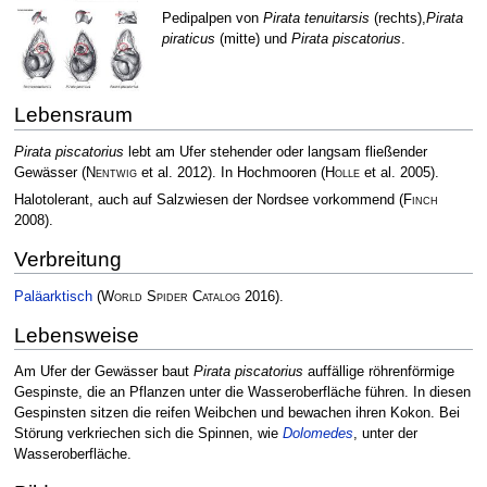
Pedipalpen von
Pirata tenuitarsis
(rechts),
Pirata
piraticus
(mitte) und
Pirata piscatorius
.
Lebensraum
Pirata piscatorius
lebt am Ufer stehender oder langsam fließender
Gewässer
(
Nentwig
et al. 2012)
. In Hochmooren
(
Holle
et al. 2005)
.
Halotolerant, auch auf Salzwiesen der Nordsee vorkommend
(
Finch
2008)
.
Verbreitung
Paläarktisch
(
World Spider Catalog
2016)
.
Lebensweise
Am Ufer der Gewässer baut
Pirata piscatorius
auffällige röhrenförmige
Gespinste, die an Pflanzen unter die Wasseroberfläche führen. In diesen
Gespinsten sitzen die reifen Weibchen und bewachen ihren Kokon. Bei
Störung verkriechen sich die Spinnen, wie
Dolomedes
, unter der
Wasseroberfläche.