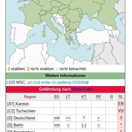
etabliert,
nicht etabliert,
nicht betrachtet
Weitere Informationen
LSID
WSC:
urn:lsid:nmbe.ch:spidersp:019104
Gefährdung nach
Roter Liste
Region
BS
LT
KT
RF
R
RL
EN
[AT] Kärnten
VU
[CZ] Tschechien
3
[D] Deutschland
mh
<<
?
=
*
[D] Berlin
mh
=
(↓)
=
*