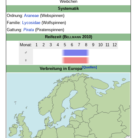
Weibchen
Systematik
Ordnung:
Araneae
(Webspinnen)
Familie:
Lycosidae
(Wolfspinnen)
Gattung:
Pirata
(Piratenspinnen)
Reifezeit
(
Bellmann
2010)
Monat:
1
2
3
4
5
6
7
8
9
10
11
12
♂
♀
[Quellen]
Verbreitung in Europa