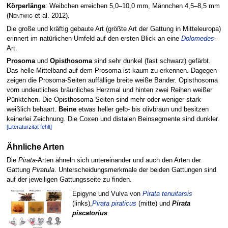
Körperlänge
: Weibchen erreichen 5,0–10,0 mm, Männchen 4,5–8,5 mm
(
Nentwig
et al. 2012)
.
Die große und kräftig gebaute Art (größte Art der Gattung in Mitteleuropa)
erinnert im natürlichen Umfeld auf den ersten Blick an eine
Dolomedes
-
Art.
Prosoma
und
Opisthosoma
sind sehr dunkel (fast schwarz) gefärbt.
Das helle Mittelband auf dem Prosoma ist kaum zu erkennen. Dagegen
zeigen die Prosoma-Seiten auffällige breite weiße Bänder. Opisthosoma
vorn undeutliches bräunliches Herzmal und hinten zwei Reihen weißer
Pünktchen. Die Opisthosoma-Seiten sind mehr oder weniger stark
weißlich behaart.
Beine
etwas heller gelb- bis olivbraun und besitzen
keinerlei Zeichnung. Die Coxen und distalen Beinsegmente sind dunkler.
[Literaturzitat fehlt]
Ähnliche Arten
Die
Pirata
-Arten ähneln sich untereinander und auch den Arten der
Gattung
Piratula
. Unterscheidungsmerkmale der beiden Gattungen sind
auf der jeweiligen Gattungsseite zu finden.
Epigyne und Vulva von
Pirata tenuitarsis
(links),
Pirata piraticus
(mitte) und
Pirata
piscatorius
.