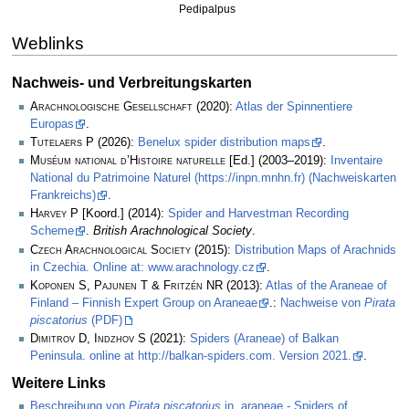
Pedipalpus
Weblinks
Nachweis- und Verbreitungskarten
Arachnologische Gesellschaft
(2020):
Atlas der Spinnentiere
Europas
.
Tutelaers P
(2026):
Benelux spider distribution maps
.
Muséum national d’Histoire naturelle
[Ed.] (2003–2019):
Inventaire
National du Patrimoine Naturel (https://inpn.mnhn.fr) (Nachweiskarten
Frankreichs)
.
Harvey P
[Koord.] (2014):
Spider and Harvestman Recording
Scheme
.
British Arachnological Society
.
Czech Arachnological Society
(2015):
Distribution Maps of Arachnids
in Czechia. Online at: www.arachnology.cz
.
Koponen S, Pajunen T & Fritzén NR
(2013):
Atlas of the Araneae of
Finland – Finnish Expert Group on Araneae
.:
Nachweise von
Pirata
piscatorius
(PDF)
Dimitrov D, Indzhov S
(2021):
Spiders (Araneae) of Balkan
Peninsula. online at http://balkan-spiders.com. Version 2021.
.
Weitere Links
Beschreibung von
Pirata piscatorius
in „araneae - Spiders of