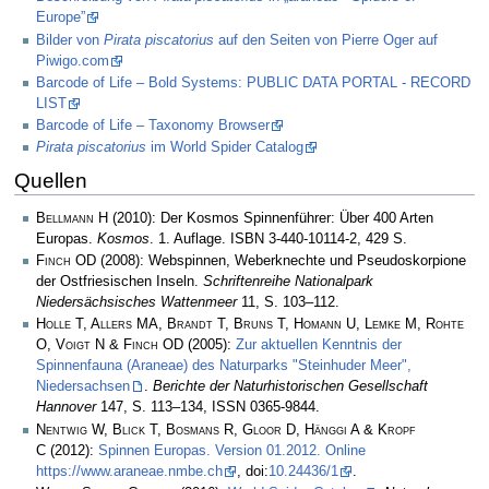
Europe”
Bilder von
Pirata piscatorius
auf den Seiten von Pierre Oger auf
Piwigo.com
Barcode of Life – Bold Systems: PUBLIC DATA PORTAL - RECORD
LIST
Barcode of Life – Taxonomy Browser
Pirata piscatorius
im World Spider Catalog
Quellen
Bellmann H
(2010): Der Kosmos Spinnenführer: Über 400 Arten
Europas.
Kosmos
. 1. Auflage. ISBN 3-440-10114-2, 429 S.
Finch OD
(2008): Webspinnen, Weberknechte und Pseudoskorpione
der Ostfriesischen Inseln.
Schriftenreihe Nationalpark
Niedersächsisches Wattenmeer
11, S. 103–112.
Holle T, Allers MA, Brandt T, Bruns T, Homann U, Lemke M, Rohte
O, Voigt N & Finch OD
(2005):
Zur aktuellen Kenntnis der
Spinnenfauna (Araneae) des Naturparks "Steinhuder Meer",
Niedersachsen
.
Berichte der Naturhistorischen Gesellschaft
Hannover
147, S. 113–134, ISSN 0365-9844.
Nentwig W, Blick T, Bosmans R, Gloor D, Hänggi A & Kropf
C
(2012):
Spinnen Europas. Version 01.2012. Online
https://www.araneae.nmbe.ch
, doi:
10.24436/1
.