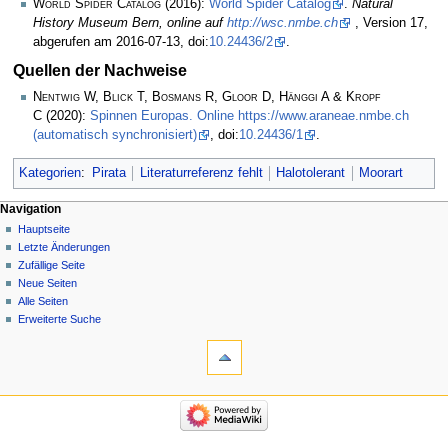
World Spider Catalog
(2016):
World Spider Catalog
.
Natural
History Museum Bern, online auf
http://wsc.nmbe.ch
, Version 17,
abgerufen am 2016-07-13, doi:
10.24436/2
.
Quellen der Nachweise
Nentwig W, Blick T, Bosmans R, Gloor D, Hänggi A & Kropf
C
(2020):
Spinnen Europas. Online https://www.araneae.nmbe.ch
(automatisch synchronisiert)
, doi:
10.24436/1
.
Kategorien
:
Pirata
Literaturreferenz fehlt
Halotolerant
Moorart
Navigation
Hauptseite
Letzte Änderungen
Zufällige Seite
Neue Seiten
Alle Seiten
Erweiterte Suche