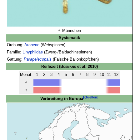
♂ Männchen
Systematik
Ordnung:
Araneae
(Webspinnen)
Familie:
Linyphiidae
(Zwerg-/Baldachinspinnen)
Gattung:
Parapelecopsis
(Falsche Ballonköpfchen)
Reifezeit
(
Bosmans
et al. 2010)
Monat:
1
2
3
4
5
6
7
8
9
10
11
12
♂
♀
[Quellen]
Verbreitung in Europa