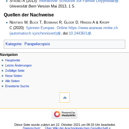
Stäubli A
(2013):
Interaktiver Schlüssel zur Familie Linyphiidae
.
Universität Bern
Version Mai 2013, 1 S.
Quellen der Nachweise
Nentwig W, Blick T, Bosmans R, Gloor D, Hänggi A & Kropf
C
(2020):
Spinnen Europas. Online https://www.araneae.nmbe.ch
(automatisch synchronisiert)
, doi:
10.24436/1
.
Kategorie
:
Parapelecopsis
Navigation
Hauptseite
Letzte Änderungen
Zufällige Seite
Neue Seiten
Alle Seiten
Erweiterte Suche
Diese Seite wurde zuletzt am 22. Oktober 2021 um 08:33 Uhr bearbeitet.
Datenschutz
Über Wiki der Arachnologischen Gesellschaft e.