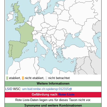
etabliert,
nicht etabliert,
nicht betrachtet
Weitere Informationen
LSID
WSC:
urn:lsid:nmbe.ch:spidersp:012315
Gefährdung nach
Roter Liste
Rote Liste-Daten liegen uns für dieses Taxon nicht vor.
Synonyme und weitere Kombinationen