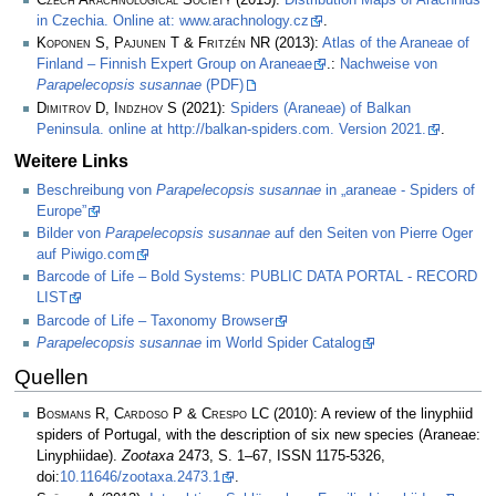
Czech Arachnological Society
(2015):
Distribution Maps of Arachnids
in Czechia. Online at: www.arachnology.cz
.
Koponen S, Pajunen T & Fritzén NR
(2013):
Atlas of the Araneae of
Finland – Finnish Expert Group on Araneae
.:
Nachweise von
Parapelecopsis susannae
(PDF)
Dimitrov D, Indzhov S
(2021):
Spiders (Araneae) of Balkan
Peninsula. online at http://balkan-spiders.com. Version 2021.
.
Weitere Links
Beschreibung von
Parapelecopsis susannae
in „araneae - Spiders of
Europe”
Bilder von
Parapelecopsis susannae
auf den Seiten von Pierre Oger
auf Piwigo.com
Barcode of Life – Bold Systems: PUBLIC DATA PORTAL - RECORD
LIST
Barcode of Life – Taxonomy Browser
Parapelecopsis susannae
im World Spider Catalog
Quellen
Bosmans R, Cardoso P & Crespo LC
(2010): A review of the linyphiid
spiders of Portugal, with the description of six new species (Araneae:
Linyphiidae).
Zootaxa
2473, S. 1–67, ISSN 1175-5326,
doi:
10.11646/zootaxa.2473.1
.