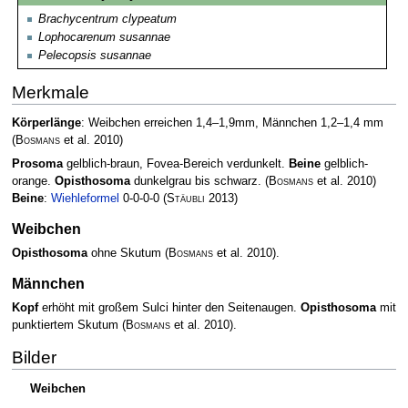
Brachycentrum clypeatum
Lophocarenum susannae
Pelecopsis susannae
Merkmale
Körperlänge
: Weibchen erreichen 1,4–1,9mm, Männchen 1,2–1,4 mm
(
Bosmans
et al. 2010)
Prosoma
gelblich-braun, Fovea-Bereich verdunkelt.
Beine
gelblich-
orange.
Opisthosoma
dunkelgrau bis schwarz.
(
Bosmans
et al. 2010)
Beine
:
Wiehleformel
0-0-0-0
(
Stäubli
2013)
Weibchen
Opisthosoma
ohne Skutum
(
Bosmans
et al. 2010)
.
Männchen
Kopf
erhöht mit großem Sulci hinter den Seitenaugen.
Opisthosoma
mit
punktiertem Skutum
(
Bosmans
et al. 2010)
.
Bilder
Weibchen