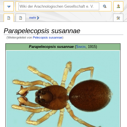
mehr
Parapelecopsis susannae
(Weitergeleitet von
Pelecopsis susannae
)
Zur
Zur
Parapelecopsis susannae
(
Simon
, 1915)
Navigation
Suche
springen
springen