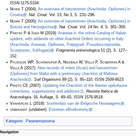
ISSN 1175-5334.
Novak T
(2004):
An overview of harvestmen (Arachnida: Opiliones) in
Croatia
.
Nat. Croat.
Vol. 13, No.3, S. 231–296.
Novak T
(2005):
An overview of harvestmen (Arachnida: Opiliones) in
Bosnia and Herzegovina
.
Nat. Croat. Vol. 14 No. 4
, S. 301–350.
Pantini P & Isaia M
(2019):
Araneae.it: the online Catalog of Italian
spiders, with addenda on other Arachnid Orders occurring in Italy
(Arachnida: Araneae, Opiliones, Palpigradi, Pseudoscorpionida,
Scorpiones, Solifugae)
.
Fragmenta entomologica
51 (2), S. 127–
152.
Pfliegler WP, Schönhofer A, Niedbała W, Vella P, Sciberras A &
Vella A
(2017):
New records of mites (Acari) and harvestmen
(Opiliones) from Malta with a preliminary checklist of Maltese
Arachnida
.
Soil Organisms
89 (2), S. 85–110, ISSN 2509-9523.
Prieto CE
(2007):
Updating the Checklist of the Iberian opiliofauna:
corrections, suppressions and additions
.
Revista Ibérica de
Aracnología
. 16. Auflage, S. 49–65, ISSN 1576-9518.
Vanhercke L
(2018):
Soortenlijst van de Belgische Hooiwagens
.
unbekannt
(undatiert):
Estonian eBiodiversity
.
Kategorie
:
Paranemastoma
Navigation