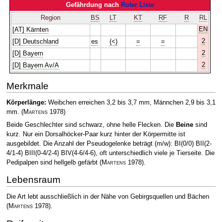
Gefährdung nach
Roter Liste
Region
BS
LT
KT
RF
R
RL
EN
[AT] Kärnten
2
[D] Deutschland
es
(<)
=
=
2
[D] Bayern
2
[D] Bayern Av/A
Merkmale
Körperlänge:
Weibchen erreichen 3,2 bis 3,7 mm, Männchen 2,9 bis 3,1
mm.
(
Martens
1978)
Beide Geschlechter sind schwarz, ohne helle Flecken. Die
Beine
sind
kurz. Nur ein Dorsalhöcker-Paar kurz hinter der Körpermitte ist
ausgebildet. Die Anzahl der Pseudogelenke beträgt (m/w): BI(0/0) BII(2-
4/1-4) BIII(0-4/2-4) BIV(4-6/4-6), oft unterschiedlich viele je Tierseite. Die
Pedipalpen sind hellgelb gefärbt
(
Martens
1978)
.
Lebensraum
Die Art lebt ausschließlich in der Nähe von Gebirgsquellen und Bächen
(
Martens
1978)
.