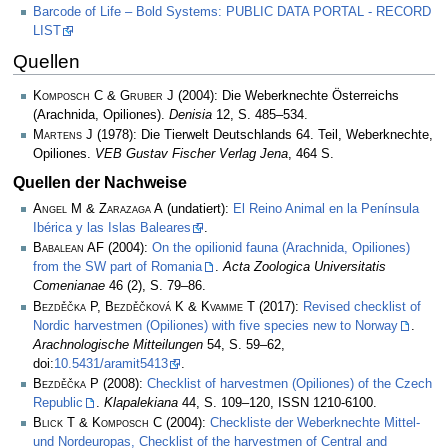
Barcode of Life – Bold Systems: PUBLIC DATA PORTAL - RECORD
LIST
Quellen
Komposch C & Gruber J
(2004): Die Weberknechte Österreichs
(Arachnida, Opiliones).
Denisia
12, S. 485–534.
Martens J
(1978): Die Tierwelt Deutschlands 64. Teil, Weberknechte,
Opiliones.
VEB Gustav Fischer Verlag Jena
, 464 S.
Quellen der Nachweise
Angel M & Zarazaga A
(undatiert):
El Reino Animal en la Península
Ibérica y las Islas Baleares
.
Babalean AF
(2004):
On the opilionid fauna (Arachnida, Opiliones)
from the SW part of Romania
.
Acta Zoologica Universitatis
Comenianae
46 (2), S. 79–86.
Bezděčka P, Bezděčková K & Kvamme T
(2017):
Revised checklist of
Nordic harvestmen (Opiliones) with five species new to Norway
.
Arachnologische Mitteilungen
54, S. 59–62,
doi:
10.5431/aramit5413
.
Bezděčka P
(2008):
Checklist of harvestmen (Opiliones) of the Czech
Republic
.
Klapalekiana
44, S. 109–120, ISSN 1210-6100.
Blick T & Komposch C
(2004):
Checkliste der Weberknechte Mittel-
und Nordeuropas, Checklist of the harvestmen of Central and