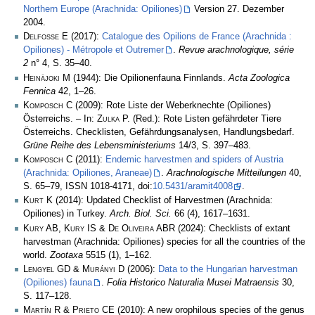
Northern Europe (Arachnida: Opiliones)
Version 27. Dezember
2004.
Delfosse E
(2017):
Catalogue des Opilions de France (Arachnida :
Opiliones) - Métropole et Outremer
.
Revue arachnologique, série
2
n° 4, S. 35–40.
Heinäjoki M
(1944): Die Opilionenfauna Finnlands.
Acta Zoologica
Fennica
42, 1–26.
Komposch C
(2009): Rote Liste der Weberknechte (Opiliones)
Österreichs. – In:
Zulka
P. (Red.): Rote Listen gefährdeter Tiere
Österreichs. Checklisten, Gefährdungsanalysen, Handlungsbedarf.
Grüne Reihe des Lebensministeriums
14/3, S. 397–483.
Komposch C
(2011):
Endemic harvestmen and spiders of Austria
(Arachnida: Opiliones, Araneae)
.
Arachnologische Mitteilungen
40,
S. 65–79, ISSN 1018-4171, doi:
10.5431/aramit4008
.
Kurt K
(2014): Updated Checklist of Harvestmen (Arachnida:
Opiliones) in Turkey.
Arch. Biol. Sci.
66 (4), 1617–1631.
Kury AB, Kury IS & De Oliveira ABR
(2024): Checklists of extant
harvestman (Arachnida: Opiliones) species for all the countries of the
world.
Zootaxa
5515 (1), 1–162.
Lengyel GD & Murányi D
(2006):
Data to the Hungarian harvestman
(Opiliones) fauna
.
Folia Historico Naturalia Musei Matraensis
30,
S. 117–128.
Martín R & Prieto CE
(2010): A new orophilous species of the genus