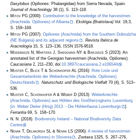
Dasylobus
(Opiliones: Phalangiidae) from Sierra Nevada, Spain.
Journal of Arachnology
38 (1), S. 113–118.
Mitov PG
(2000):
Contribution to the knowledge of the harvestmen
(Arachnida: Opiliones) of Albania
.
Ekológia (Bratislava)
Vol. 19,3,
S. 159–169.
Mitov PG
(2007):
Opiliones (Arachnida) from the Southern Dobrudzha
(NE Bulgaria) and its adjacent regions
.
Revista Ibérica de
Aracnología
15, S. 123–136, ISSN 1576-9518.
Modebadze N, Martens J, Snegovaya NY & Barjadze S
(2023): An
annotated list of the Georgian harvestmen (Arachnida, Opiliones).
Caucasiana
2, 211–230, doi:
10.3897/caucasiana.2.e106544
.
Muster C, Blick T & Schönhofer AL
(2016):
Rote Liste und
Gesamtartenliste der Weberknechte (Arachnida: Opiliones)
Deutschlands
.
Naturschutz und Biologische Vielfalt
70 (4), S. 513–
536.
Muster C, Schönhofer A & Weber D
(2013):
Weberknechte
(Arachnida, Opiliones) aus Höhlen des Großherzogtums Luxemburg
[in: Weber Dieter (Hrsg) 2013. - Die Höhlenfauna Luxemburgs
].
Ferrantia
69, S. 158–170.
N. N.
(2018):
Biodiversity Ireland – National Biodiversity Data
Centre
.
Novak T, Delakorda SL & Novak LS
(2006):
A review of harvestmen
(Arachnida: Opiliones) in Slovenia
.
Zootaxa
1325, S. 267–276,