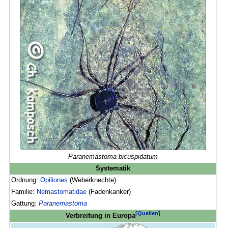
Paranemastoma bicuspidatum
Systematik
Ordnung:
Opiliones
(Weberknechte)
Familie:
Nemastomatidae
(Fadenkanker)
Gattung:
Paranemastoma
[Quellen]
Verbreitung in Europa