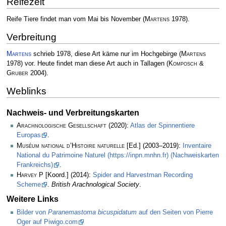
Reifezeit
Reife Tiere findet man vom Mai bis November
(
Martens
1978)
.
Verbreitung
Martens
schrieb 1978, diese Art käme nur im Hochgebirge
(
Martens
1978)
vor. Heute findet man diese Art auch in Tallagen
(
Komposch &
Gruber
2004)
.
Weblinks
Nachweis- und Verbreitungskarten
Arachnologische Gesellschaft
(2020):
Atlas der Spinnentiere
Europas
.
Muséum national d’Histoire naturelle
[Ed.] (2003–2019):
Inventaire
National du Patrimoine Naturel (https://inpn.mnhn.fr) (Nachweiskarten
Frankreichs)
.
Harvey P
[Koord.] (2014):
Spider and Harvestman Recording
Scheme
.
British Arachnological Society
.
Weitere Links
Bilder von
Paranemastoma bicuspidatum
auf den Seiten von Pierre
Oger auf Piwigo.com