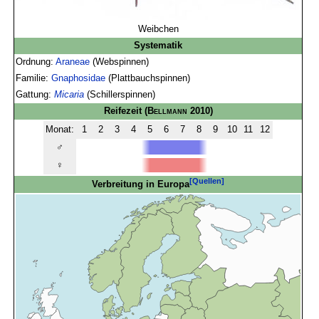
Weibchen
Systematik
Ordnung:
Araneae
(Webspinnen)
Familie:
Gnaphosidae
(Plattbauchspinnen)
Gattung:
Micaria
(Schillerspinnen)
Reifezeit
(
Bellmann
2010)
Monat:
1
2
3
4
5
6
7
8
9
10
11
12
♂
♀
[Quellen]
Verbreitung in Europa