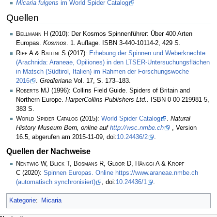
Micaria fulgens
im World Spider Catalog
Quellen
Bellmann H
(2010): Der Kosmos Spinnenführer: Über 400 Arten
Europas.
Kosmos
. 1. Auflage. ISBN 3-440-10114-2, 429 S.
Rief A & Ballini S
(2017):
Erhebung der Spinnen und Weberknechte
(Arachnida: Araneae, Opiliones) in den LTSER-Untersuchungsflächen
in Matsch (Südtirol, Italien) im Rahmen der Forschungswoche
2016
.
Gredleriana
Vol. 17, S. 173–183.
Roberts MJ
(1996): Collins Field Guide. Spiders of Britain and
Northern Europe.
HarperCollins Publishers Ltd.
. ISBN 0-00-219981-5,
383 S.
World Spider Catalog
(2015):
World Spider Catalog
.
Natural
History Museum Bern, online auf
http://wsc.nmbe.ch
, Version
16.5, abgerufen am 2015-11-09, doi:
10.24436/2
.
Quellen der Nachweise
Nentwig W, Blick T, Bosmans R, Gloor D, Hänggi A & Kropf
C
(2020):
Spinnen Europas. Online https://www.araneae.nmbe.ch
(automatisch synchronisiert)
, doi:
10.24436/1
.
Kategorie
:
Micaria