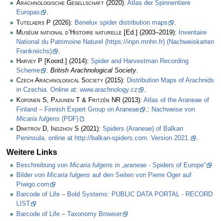
Arachnologische Gesellschaft
(2020):
Atlas der Spinnentiere
Europas
.
Tutelaers P
(2026):
Benelux spider distribution maps
.
Muséum national d’Histoire naturelle
[Ed.] (2003–2019):
Inventaire
National du Patrimoine Naturel (https://inpn.mnhn.fr) (Nachweiskarten
Frankreichs)
.
Harvey P
[Koord.] (2014):
Spider and Harvestman Recording
Scheme
.
British Arachnological Society
.
Czech Arachnological Society
(2015):
Distribution Maps of Arachnids
in Czechia. Online at: www.arachnology.cz
.
Koponen S, Pajunen T & Fritzén NR
(2013):
Atlas of the Araneae of
Finland – Finnish Expert Group on Araneae
.:
Nachweise von
Micaria fulgens
(PDF)
Dimitrov D, Indzhov S
(2021):
Spiders (Araneae) of Balkan
Peninsula. online at http://balkan-spiders.com. Version 2021.
.
Weitere Links
Beschreibung von
Micaria fulgens
in „araneae - Spiders of Europe”
Bilder von
Micaria fulgens
auf den Seiten von Pierre Oger auf
Piwigo.com
Barcode of Life – Bold Systems: PUBLIC DATA PORTAL - RECORD
LIST
Barcode of Life – Taxonomy Browser