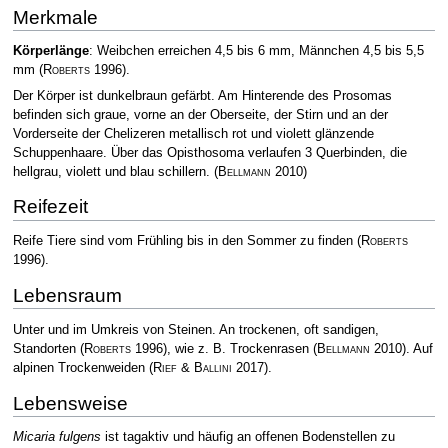
Merkmale
Körperlänge
: Weibchen erreichen 4,5 bis 6 mm, Männchen 4,5 bis 5,5
mm
(
Roberts
1996)
.
Der Körper ist dunkelbraun gefärbt. Am Hinterende des Prosomas
befinden sich graue, vorne an der Oberseite, der Stirn und an der
Vorderseite der Chelizeren metallisch rot und violett glänzende
Schuppenhaare. Über das Opisthosoma verlaufen 3 Querbinden, die
hellgrau, violett und blau schillern.
(
Bellmann
2010)
Reifezeit
Reife Tiere sind vom Frühling bis in den Sommer zu finden
(
Roberts
1996)
.
Lebensraum
Unter und im Umkreis von Steinen. An trockenen, oft sandigen,
Standorten
(
Roberts
1996)
, wie z. B. Trockenrasen
(
Bellmann
2010)
. Auf
alpinen Trockenweiden
(
Rief & Ballini
2017)
.
Lebensweise
Micaria fulgens
ist tagaktiv und häufig an offenen Bodenstellen zu