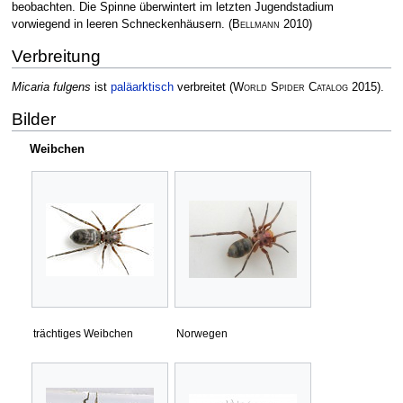
beobachten. Die Spinne überwintert im letzten Jugendstadium
vorwiegend in leeren Schneckenhäusern.
(
Bellmann
2010)
Verbreitung
Micaria fulgens
ist
paläarktisch
verbreitet
(
World Spider Catalog
2015)
.
Bilder
Weibchen
trächtiges Weibchen
Norwegen