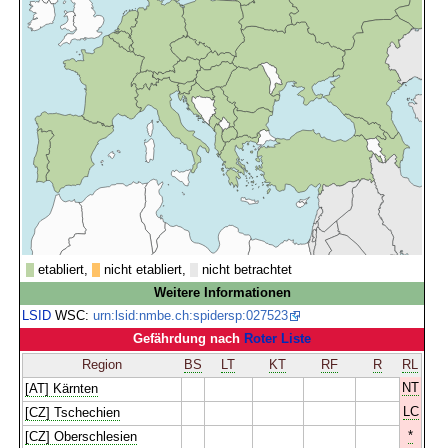
etabliert,
nicht etabliert,
nicht betrachtet
Weitere Informationen
LSID
WSC:
urn:lsid:nmbe.ch:spidersp:027523
Gefährdung nach
Roter Liste
Region
BS
LT
KT
RF
R
RL
NT
[AT] Kärnten
LC
[CZ] Tschechien
*
[CZ] Oberschlesien