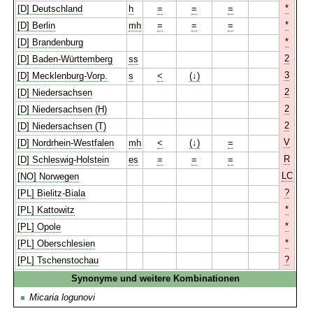
*
[D] Deutschland
h
=
=
=
*
[D] Berlin
mh
=
=
=
*
[D] Brandenburg
2
[D] Baden-Württemberg
ss
3
[D] Mecklenburg-Vorp.
s
<
(↓)
2
[D] Niedersachsen
2
[D] Niedersachsen (H)
2
[D] Niedersachsen (T)
V
[D] Nordrhein-Westfalen
mh
<
(↓)
=
R
[D] Schleswig-Holstein
es
=
=
=
LC
[NO] Norwegen
?
[PL] Bielitz-Biala
*
[PL] Kattowitz
*
[PL] Opole
*
[PL] Oberschlesien
?
[PL] Tschenstochau
Synonyme und weitere Kombinationen
Micaria logunovi