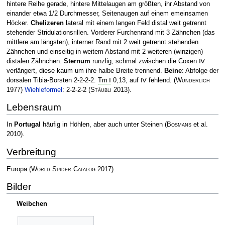
hintere Reihe gerade, hintere Mittelaugen am größten, ihr Abstand von
einander etwa 1/2 Durchmesser, Seitenaugen auf einem emeinsamen
Höcker.
Chelizeren
lateral mit einem langen Feld distal weit getrennt
stehender Stridulationsrillen. Vorderer Furchenrand mit 3 Zähnchen (das
mittlere am längsten), interner Rand mit 2 weit getrennt stehenden
Zähnchen und einseitig in weitem Abstand mit 2 weiteren (winzigen)
distalen Zähnchen.
Sternum
runzlig, schmal zwischen die Coxen Ⅳ
verlängert, diese kaum um ihre halbe Breite trennend.
Beine
: Abfolge der
dorsalen Tibia-Borsten 2-2-2-2.
Tm Ⅰ
0,13, auf Ⅳ fehlend.
(
Wunderlich
1977)
Wiehleformel
: 2-2-2-2
(
Stäubli
2013)
.
Lebensraum
In
Portugal
häufig in Höhlen, aber auch unter Steinen
(
Bosmans
et al.
2010)
.
Verbreitung
Europa
(
World Spider Catalog
2017)
.
Bilder
Weibchen