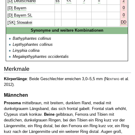
2
[D] Deutschland
ss
<<
?
=
0
[D] Bayern
0
[D] Bayern SL
DD
[SK] Slowakei
Synonyme und weitere Kombinationen
Bathyphantes collinus
Lepthyphantes collinus
Linyphia collina
Megalepthyphantes occidentalis
Merkmale
Körperlänge
: Beide Geschlechter erreichen 3,0–5,5 mm
(
Nentwig
et al.
2012)
.
Männchen
Prosoma
mittelbraun, mit breitem, dunklem Rand, medial mit
dunkelgrauem Längsband, das sich frontal gabelt. Frontal stark erhöht,
Clypeus stark konkav.
Beine
gelbbraun, Femora und Tibien mit
deutlichen, dunkelgrauen Ringen, bei den Tibien ein Ring kurz vor der
Längenmitte, ein Ring distal, bei den Femora ein Ring kurz vor, ein Ring
kurz nach der Längenmitte und ein weiterer Ring distal.
Augen
groß,