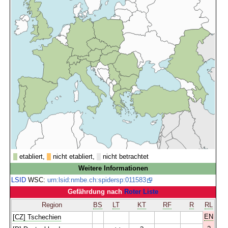
etabliert,
nicht etabliert,
nicht betrachtet
Weitere Informationen
LSID
WSC:
urn:lsid:nmbe.ch:spidersp:011583
Gefährdung nach
Roter Liste
Region
BS
LT
KT
RF
R
RL
EN
[CZ] Tschechien