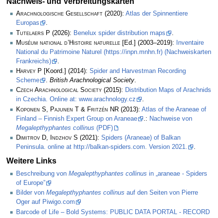
Nachweis- und Verbreitungskarten
Arachnologische Gesellschaft
(2020):
Atlas der Spinnentiere
Europas
.
Tutelaers P
(2026):
Benelux spider distribution maps
.
Muséum national d’Histoire naturelle
[Ed.] (2003–2019):
Inventaire
National du Patrimoine Naturel (https://inpn.mnhn.fr) (Nachweiskarten
Frankreichs)
.
Harvey P
[Koord.] (2014):
Spider and Harvestman Recording
Scheme
.
British Arachnological Society
.
Czech Arachnological Society
(2015):
Distribution Maps of Arachnids
in Czechia. Online at: www.arachnology.cz
.
Koponen S, Pajunen T & Fritzén NR
(2013):
Atlas of the Araneae of
Finland – Finnish Expert Group on Araneae
.:
Nachweise von
Megalepthyphantes collinus
(PDF)
Dimitrov D, Indzhov S
(2021):
Spiders (Araneae) of Balkan
Peninsula. online at http://balkan-spiders.com. Version 2021.
.
Weitere Links
Beschreibung von
Megalepthyphantes collinus
in „araneae - Spiders
of Europe”
Bilder von
Megalepthyphantes collinus
auf den Seiten von Pierre
Oger auf Piwigo.com
Barcode of Life – Bold Systems: PUBLIC DATA PORTAL - RECORD