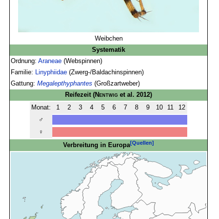
Weibchen
Systematik
Ordnung:
Araneae
(Webspinnen)
Familie:
Linyphiidae
(Zwerg-/Baldachinspinnen)
Gattung:
Megalepthyphantes
(Großzartweber)
Reifezeit
(
Nentwig
et al. 2012)
Monat:
1
2
3
4
5
6
7
8
9
10
11
12
♂
♀
[Quellen]
Verbreitung in Europa