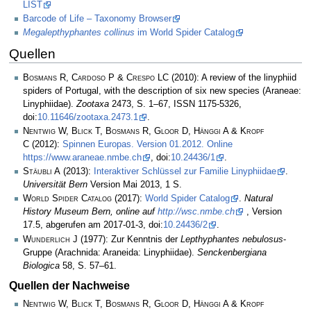
LIST
Barcode of Life – Taxonomy Browser
Megalepthyphantes collinus
im World Spider Catalog
Quellen
Bosmans R, Cardoso P & Crespo LC
(2010): A review of the linyphiid
spiders of Portugal, with the description of six new species (Araneae:
Linyphiidae).
Zootaxa
2473, S. 1–67, ISSN 1175-5326,
doi:
10.11646/zootaxa.2473.1
.
Nentwig W, Blick T, Bosmans R, Gloor D, Hänggi A & Kropf
C
(2012):
Spinnen Europas. Version 01.2012. Online
https://www.araneae.nmbe.ch
, doi:
10.24436/1
.
Stäubli A
(2013):
Interaktiver Schlüssel zur Familie Linyphiidae
.
Universität Bern
Version Mai 2013, 1 S.
World Spider Catalog
(2017):
World Spider Catalog
.
Natural
History Museum Bern, online auf
http://wsc.nmbe.ch
, Version
17.5, abgerufen am 2017-01-3, doi:
10.24436/2
.
Wunderlich J
(1977): Zur Kenntnis der
Lepthyphantes nebulosus
-
Gruppe (Arachnida: Araneida: Linyphiidae).
Senckenbergiana
Biologica
58, S. 57–61.
Quellen der Nachweise
Nentwig W, Blick T, Bosmans R, Gloor D, Hänggi A & Kropf