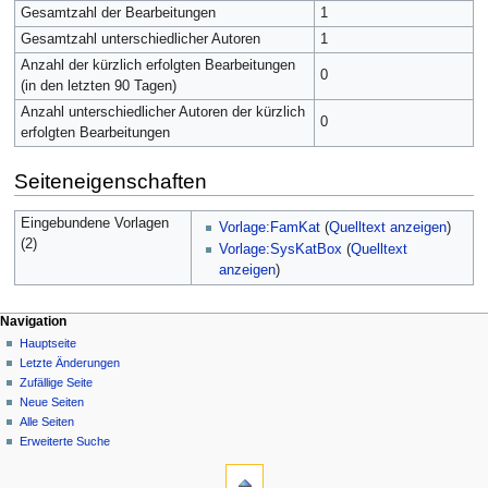
Gesamtzahl der Bearbeitungen
1
Gesamtzahl unterschiedlicher Autoren
1
Anzahl der kürzlich erfolgten Bearbeitungen
0
(in den letzten 90 Tagen)
Anzahl unterschiedlicher Autoren der kürzlich
0
erfolgten Bearbeitungen
Seiteneigenschaften
Eingebundene Vorlagen
Vorlage:FamKat
(
Quelltext anzeigen
)
(2)
Vorlage:SysKatBox
(
Quelltext
anzeigen
)
Navigation
Hauptseite
Letzte Änderungen
Zufällige Seite
Neue Seiten
Alle Seiten
Erweiterte Suche