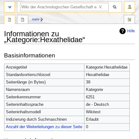
mehr
Hilfe
Informationen zu
„Kategorie:Hexathelidae“
Zur
Zur
Basisinformationen
Navigation
Suche
springen
springen
Anzeigetitel
Kategorie:Hexathelidae
Standardsortierschlüssel
Hexathelidae
Seitenlänge (in Bytes)
39
Namensraum
Kategorie
Seitenkennnummer
6251
Seiteninhaltssprache
de - Deutsch
Seiteninhaltsmodell
Wikitext
Indizierung durch Suchmaschinen
Erlaubt
Anzahl der Weiterleitungen zu dieser Seite
0