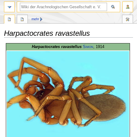
mehr
Harpactocrates ravastellus
Zur
Zur
Harpactocrates ravastellus
Simon
, 1914
Navigation
Suche
springen
springen