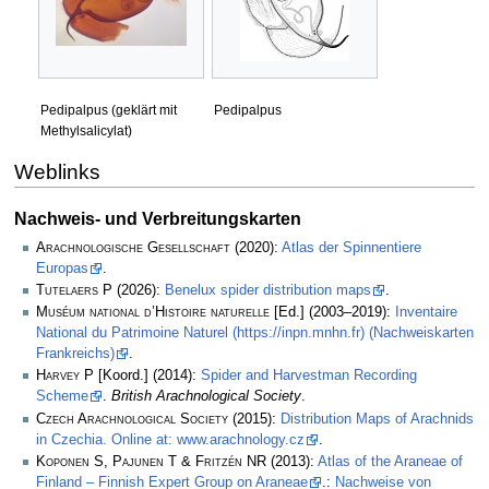
Pedipalpus (geklärt mit
Pedipalpus
Methylsalicylat)
Weblinks
Nachweis- und Verbreitungskarten
Arachnologische Gesellschaft
(2020):
Atlas der Spinnentiere
Europas
.
Tutelaers P
(2026):
Benelux spider distribution maps
.
Muséum national d’Histoire naturelle
[Ed.] (2003–2019):
Inventaire
National du Patrimoine Naturel (https://inpn.mnhn.fr) (Nachweiskarten
Frankreichs)
.
Harvey P
[Koord.] (2014):
Spider and Harvestman Recording
Scheme
.
British Arachnological Society
.
Czech Arachnological Society
(2015):
Distribution Maps of Arachnids
in Czechia. Online at: www.arachnology.cz
.
Koponen S, Pajunen T & Fritzén NR
(2013):
Atlas of the Araneae of
Finland – Finnish Expert Group on Araneae
.:
Nachweise von