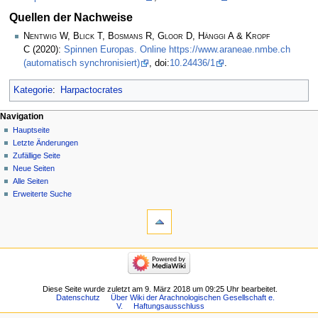
Quellen der Nachweise
Nentwig W, Blick T, Bosmans R, Gloor D, Hänggi A & Kropf
C
(2020):
Spinnen Europas. Online https://www.araneae.nmbe.ch
(automatisch synchronisiert)
, doi:
10.24436/1
.
Kategorie
:
Harpactocrates
Navigation
Hauptseite
Letzte Änderungen
Zufällige Seite
Neue Seiten
Alle Seiten
Erweiterte Suche
Diese Seite wurde zuletzt am 9. März 2018 um 09:25 Uhr bearbeitet.
Datenschutz
Über Wiki der Arachnologischen Gesellschaft e.
V.
Haftungsausschluss