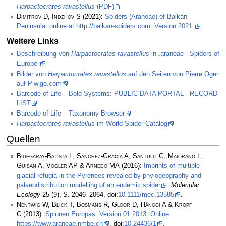
Harpactocrates ravastellus
(PDF)
Dimitrov D, Indzhov S
(2021):
Spiders (Araneae) of Balkan
Peninsula. online at http://balkan-spiders.com. Version 2021.
.
Weitere Links
Beschreibung von
Harpactocrates ravastellus
in „araneae - Spiders of
Europe”
Bilder von
Harpactocrates ravastellus
auf den Seiten von Pierre Oger
auf Piwigo.com
Barcode of Life – Bold Systems: PUBLIC DATA PORTAL - RECORD
LIST
Barcode of Life – Taxonomy Browser
Harpactocrates ravastellus
im World Spider Catalog
Quellen
Bidegaray-Batista L, Sánchez-Gracia A, Santulli G, Maiorano L,
Guisan A, Vogler AP & Arnedo MA
(2016):
Imprints of multiple
glacial refugia in the Pyrenees revealed by phylogeography and
palaeodistribution modelling of an endemic spider
.
Molecular
Ecology
25 (9), S. 2046–2064, doi:
10.1111/mec.13585
.
Nentwig W, Blick T, Bosmans R, Gloor D, Hänggi A & Kropf
C
(2013):
Spinnen Europas. Version 01.2013. Online
https://www.araneae.nmbe.ch
, doi:
10.24436/1
.