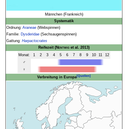
Männchen (Frankreich)
Systematik
Ordnung:
Araneae
(Webspinnen)
Familie:
Dysderidae
(Sechsaugenspinnen)
Gattung:
Harpactocrates
Reifezeit
(
Nentwig
et al. 2013)
Monat:
1
2
3
4
5
6
7
8
9
10
11
12
♂
♀
[Quellen]
Verbreitung in Europa