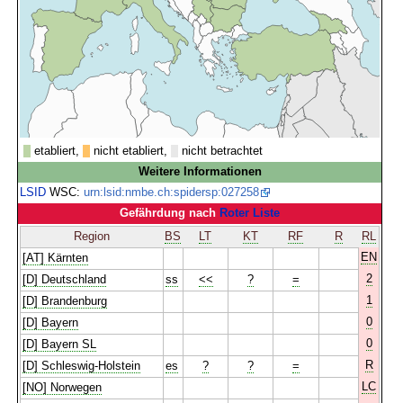
etabliert,
nicht etabliert,
nicht betrachtet
Weitere Informationen
LSID
WSC:
urn:lsid:nmbe.ch:spidersp:027258
Gefährdung nach
Roter Liste
Region
BS
LT
KT
RF
R
RL
EN
[AT] Kärnten
2
[D] Deutschland
ss
<<
?
=
1
[D] Brandenburg
0
[D] Bayern
0
[D] Bayern SL
R
[D] Schleswig-Holstein
es
?
?
=
LC
[NO] Norwegen