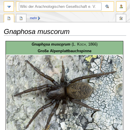
mehr
Gnaphosa muscorum
Zur
Zur
Gnaph
o
sa musc
o
rum
(
L. Koch
, 1866)
Navigation
Suche
Große Alpenplattbauchspinne
springen
springen