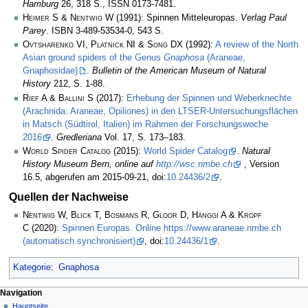
Hamburg
26, 318 S., ISSN 0173-7481.
Heimer S & Nentwig W
(1991): Spinnen Mitteleuropas.
Verlag Paul
Parey
. ISBN 3-489-53534-0, 543 S.
Ovtsharenko VI, Platnick NI & Song DX
(1992):
A review of the North
Asian ground spiders of the Genus
Gnaphosa
(Araneae,
Gnaphosidae)
.
Bulletin of the American Museum of Natural
History
212, S. 1-88.
Rief A & Ballini S
(2017):
Erhebung der Spinnen und Weberknechte
(Arachnida: Araneae, Opiliones) in den LTSER-Untersuchungsflächen
in Matsch (Südtirol, Italien) im Rahmen der Forschungswoche
2016
.
Gredleriana
Vol. 17, S. 173–183.
World Spider Catalog
(2015):
World Spider Catalog
.
Natural
History Museum Bern, online auf
http://wsc.nmbe.ch
, Version
16.5, abgerufen am 2015-09-21, doi:
10.24436/2
.
Quellen der Nachweise
Nentwig W, Blick T, Bosmans R, Gloor D, Hänggi A & Kropf
C
(2020):
Spinnen Europas. Online https://www.araneae.nmbe.ch
(automatisch synchronisiert)
, doi:
10.24436/1
.
Kategorie
:
Gnaphosa
Navigation
Hauptseite