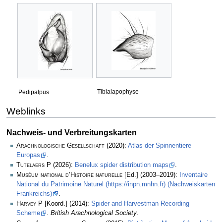
Tibialapophyse
Pedipalpus
Weblinks
Nachweis- und Verbreitungskarten
Arachnologische Gesellschaft
(2020):
Atlas der Spinnentiere
Europas
.
Tutelaers P
(2026):
Benelux spider distribution maps
.
Muséum national d’Histoire naturelle
[Ed.] (2003–2019):
Inventaire
National du Patrimoine Naturel (https://inpn.mnhn.fr) (Nachweiskarten
Frankreichs)
.
Harvey P
[Koord.] (2014):
Spider and Harvestman Recording
Scheme
.
British Arachnological Society
.