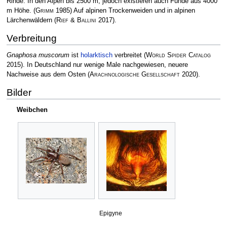
Rinde. In den Alpen bis 2500 m, jedoch existieren auch Funde aus 4000
m Höhe.
(
Grimm
1985)
Auf alpinen Trockenweiden und in alpinen
Lärchenwäldern
(
Rief & Ballini
2017)
.
Verbreitung
Gnaphosa muscorum
ist
holarktisch
verbreitet
(
World Spider Catalog
2015)
. In Deutschland nur wenige Male nachgewiesen, neuere
Nachweise aus dem Osten
(
Arachnologische Gesellschaft
2020)
.
Bilder
Weibchen
Epigyne