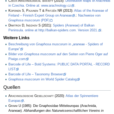
Czech Arachnological Society
(2015):
Distribution Maps of Arachnids
in Czechia. Online at: www.arachnology.cz
.
Koponen S, Pajunen T & Fritzén NR
(2013):
Atlas of the Araneae of
Finland – Finnish Expert Group on Araneae
.:
Nachweise von
Gnaphosa muscorum
(PDF)
Dimitrov D, Indzhov S
(2021):
Spiders (Araneae) of Balkan
Peninsula. online at http://balkan-spiders.com. Version 2021.
.
Weitere Links
Beschreibung von
Gnaphosa muscorum
in „araneae - Spiders of
Europe”
Bilder von
Gnaphosa muscorum
auf den Seiten von Pierre Oger auf
Piwigo.com
Barcode of Life – Bold Systems: PUBLIC DATA PORTAL - RECORD
LIST
Barcode of Life – Taxonomy Browser
Gnaphosa muscorum
im World Spider Catalog
Quellen
Arachnologische Gesellschaft
(2020):
Atlas der Spinnentiere
Europas
.
Grimm U
(1985): Die Gnaphosidae Mitteleuropas (Arachnida,
Araneae).
Abhandlungen des Naturwissenschaftlichen Vereins in