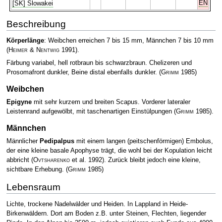
EN
[SK] Slowakei
Beschreibung
Körperlänge
: Weibchen erreichen 7 bis 15 mm, Männchen 7 bis 10 mm
(
Heimer & Nentwig
1991)
.
Färbung variabel, hell rotbraun bis schwarzbraun. Chelizeren und
Prosomafront dunkler, Beine distal ebenfalls dunkler.
(
Grimm
1985)
Weibchen
Epigyne
mit sehr kurzem und breiten Scapus. Vorderer lateraler
Leistenrand aufgewölbt, mit taschenartigen Einstülpungen
(
Grimm
1985)
.
Männchen
Männlicher
Pedipalpus
mit einem langen (peitschenförmigen) Embolus,
der eine kleine basale Apophyse trägt, die wohl bei der Kopulation leicht
abbricht
(
Ovtsharenko
et al. 1992)
. Zurück bleibt jedoch eine kleine,
sichtbare Erhebung.
(
Grimm
1985)
Lebensraum
Lichte, trockene Nadelwälder und Heiden. In Lappland in Heide-
Birkenwäldern. Dort am Boden z.B. unter Steinen, Flechten, liegender