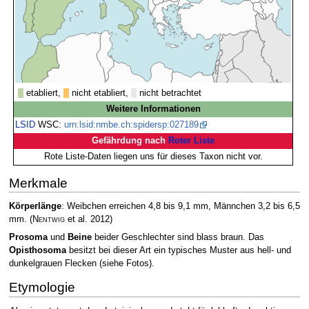
etabliert,
nicht etabliert,
nicht betrachtet
Weitere Informationen
LSID
WSC:
urn:lsid:nmbe.ch:spidersp:027189
Gefährdung nach
Roter Liste
Rote Liste-Daten liegen uns für dieses Taxon nicht vor.
Merkmale
Körperlänge
: Weibchen erreichen 4,8 bis 9,1 mm, Männchen 3,2 bis 6,5
mm.
(
Nentwig
et al. 2012)
Prosoma
und
Beine
beider Geschlechter sind blass braun. Das
Opisthosoma
besitzt bei dieser Art ein typisches Muster aus hell- und
dunkelgrauen Flecken (siehe Fotos).
Etymologie