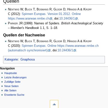
Quellen
Nentwig W, Blick T, Bosmans R, Gloor D, Hänggi A & Kropf
C
(2012):
Spinnen Europas. Version 01.2012. Online
https://www.araneae.nmbe.ch
, doi:
10.24436/1
.
Parker JR
(1999): Names of Spiders.
British Arachnological Society
– Member's Handbook
1.1, S. 1–18.
Quellen der Nachweise
Nentwig W, Blick T, Bosmans R, Gloor D, Hänggi A & Kropf
C
(2020):
Spinnen Europas. Online https://www.araneae.nmbe.ch
(automatisch synchronisiert)
, doi:
10.24436/1
.
Kategorie
:
Gnaphosa
Navigation
Hauptseite
Letzte Änderungen
Zufällige Seite
Neue Seiten
Alle Seiten
Erweiterte Suche