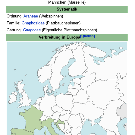
Männchen (Marseille)
Systematik
Ordnung:
Araneae
(Webspinnen)
Familie:
Gnaphosidae
(Plattbauchspinnen)
Gattung:
Gnaphosa
(Eigentliche Plattbauchspinnen)
[Quellen]
Verbreitung in Europa