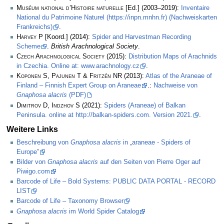
Muséum national d’Histoire naturelle
[Ed.] (2003–2019):
Inventaire
National du Patrimoine Naturel (https://inpn.mnhn.fr) (Nachweiskarten
Frankreichs)
.
Harvey P
[Koord.] (2014):
Spider and Harvestman Recording
Scheme
.
British Arachnological Society
.
Czech Arachnological Society
(2015):
Distribution Maps of Arachnids
in Czechia. Online at: www.arachnology.cz
.
Koponen S, Pajunen T & Fritzén NR
(2013):
Atlas of the Araneae of
Finland – Finnish Expert Group on Araneae
.:
Nachweise von
Gnaphosa alacris
(PDF)
Dimitrov D, Indzhov S
(2021):
Spiders (Araneae) of Balkan
Peninsula. online at http://balkan-spiders.com. Version 2021.
.
Weitere Links
Beschreibung von
Gnaphosa alacris
in „araneae - Spiders of
Europe”
Bilder von
Gnaphosa alacris
auf den Seiten von Pierre Oger auf
Piwigo.com
Barcode of Life – Bold Systems: PUBLIC DATA PORTAL - RECORD
LIST
Barcode of Life – Taxonomy Browser
Gnaphosa alacris
im World Spider Catalog