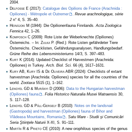
2004.
Delfosse E
(2017):
Catalogue des Opilions de France (Arachnida :
Opiliones) - Métropole et Outremer
.
Revue arachnologique, série
2
n° 4, S. 35–40.
Heinäjoki M
(1944): Die Opilionenfauna Finnlands.
Acta Zoologica
Fennica
42, 1–26.
Komposch C
(2009): Rote Liste der Weberknechte (Opiliones)
Österreichs. – In:
Zulka
P. (Red.): Rote Listen gefährdeter Tiere
Österreichs. Checklisten, Gefährdungsanalysen, Handlungsbedarf.
Grüne Reihe des Lebensministeriums
14/3, S. 397–483.
Kurt K
(2014): Updated Checklist of Harvestmen (Arachnida:
Opiliones) in Turkey.
Arch. Biol. Sci.
66 (4), 1617–1631.
Kury AB, Kury IS & De Oliveira ABR
(2024): Checklists of extant
harvestman (Arachnida: Opiliones) species for all the countries of the
world.
Zootaxa
5515 (1), 1–162.
Lengyel GD & Murányi D
(2006):
Data to the Hungarian harvestman
(Opiliones) fauna
.
Folia Historico Naturalia Musei Matraensis
30,
S. 117–128.
Lengyel GD & Páll-Gergely B
(2010):
Notes on the landsnail
(Gastropoda) and harvestman (Opiliones) fauna of Bihor and
Vlădeasa Mountains, Romania
.
Satu Mare - Studii şi Comunicări
Seria Ştiinţele Naturii
X-XI, S. 91–111.
Martín R & Prieto CE
(2010): A new orophilous species of the genus