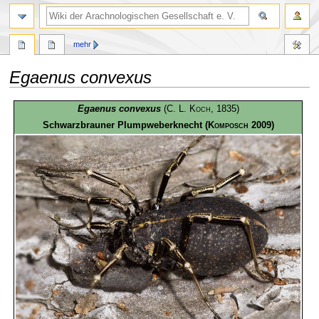
mehr
Egaenus convexus
Zur
Zur
Egaenus convexus
(
C. L. Koch
, 1835)
Navigation
Suche
Schwarzbrauner Plumpweberknecht
(
Komposch
2009)
springen
springen