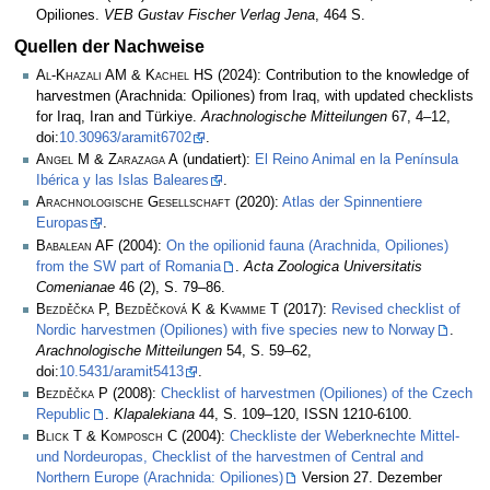
Opiliones.
VEB Gustav Fischer Verlag Jena
, 464 S.
Quellen der Nachweise
Al-Khazali AM & Kachel HS
(2024): Contribution to the knowledge of
harvestmen (Arachnida: Opiliones) from Iraq, with updated checklists
for Iraq, Iran and Türkiye.
Arachnologische Mitteilungen
67, 4–12,
doi:
10.30963/aramit6702
.
Angel M & Zarazaga A
(undatiert):
El Reino Animal en la Península
Ibérica y las Islas Baleares
.
Arachnologische Gesellschaft
(2020):
Atlas der Spinnentiere
Europas
.
Babalean AF
(2004):
On the opilionid fauna (Arachnida, Opiliones)
from the SW part of Romania
.
Acta Zoologica Universitatis
Comenianae
46 (2), S. 79–86.
Bezděčka P, Bezděčková K & Kvamme T
(2017):
Revised checklist of
Nordic harvestmen (Opiliones) with five species new to Norway
.
Arachnologische Mitteilungen
54, S. 59–62,
doi:
10.5431/aramit5413
.
Bezděčka P
(2008):
Checklist of harvestmen (Opiliones) of the Czech
Republic
.
Klapalekiana
44, S. 109–120, ISSN 1210-6100.
Blick T & Komposch C
(2004):
Checkliste der Weberknechte Mittel-
und Nordeuropas, Checklist of the harvestmen of Central and
Northern Europe (Arachnida: Opiliones)
Version 27. Dezember