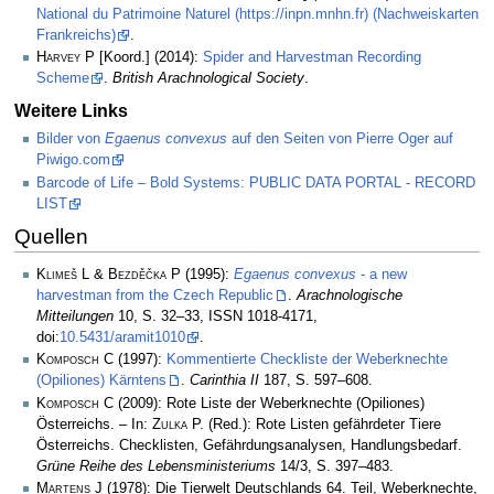
National du Patrimoine Naturel (https://inpn.mnhn.fr) (Nachweiskarten
Frankreichs)
.
Harvey P
[Koord.] (2014):
Spider and Harvestman Recording
Scheme
.
British Arachnological Society
.
Weitere Links
Bilder von
Egaenus convexus
auf den Seiten von Pierre Oger auf
Piwigo.com
Barcode of Life – Bold Systems: PUBLIC DATA PORTAL - RECORD
LIST
Quellen
Klimeš L & Bezděčka P
(1995):
Egaenus convexus
- a new
harvestman from the Czech Republic
.
Arachnologische
Mitteilungen
10, S. 32–33, ISSN 1018-4171,
doi:
10.5431/aramit1010
.
Komposch C
(1997):
Kommentierte Checkliste der Weberknechte
(Opiliones) Kärntens
.
Carinthia II
187, S. 597–608.
Komposch C
(2009): Rote Liste der Weberknechte (Opiliones)
Österreichs. – In:
Zulka
P. (Red.): Rote Listen gefährdeter Tiere
Österreichs. Checklisten, Gefährdungsanalysen, Handlungsbedarf.
Grüne Reihe des Lebensministeriums
14/3, S. 397–483.
Martens J
(1978): Die Tierwelt Deutschlands 64. Teil, Weberknechte,