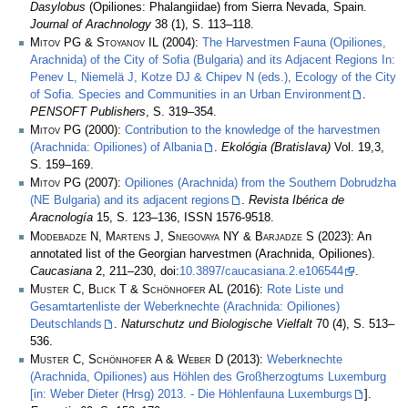
Dasylobus
(Opiliones: Phalangiidae) from Sierra Nevada, Spain.
Journal of Arachnology
38 (1), S. 113–118.
Mitov PG & Stoyanov IL
(2004):
The Harvestmen Fauna (Opiliones,
Arachnida) of the City of Sofia (Bulgaria) and its Adjacent Regions In:
Penev L, Niemelä J, Kotze DJ & Chipev N (eds.), Ecology of the City
of Sofia. Species and Communities in an Urban Environment
.
PENSOFT Publishers
, S. 319–354.
Mitov PG
(2000):
Contribution to the knowledge of the harvestmen
(Arachnida: Opiliones) of Albania
.
Ekológia (Bratislava)
Vol. 19,3,
S. 159–169.
Mitov PG
(2007):
Opiliones (Arachnida) from the Southern Dobrudzha
(NE Bulgaria) and its adjacent regions
.
Revista Ibérica de
Aracnología
15, S. 123–136, ISSN 1576-9518.
Modebadze N, Martens J, Snegovaya NY & Barjadze S
(2023): An
annotated list of the Georgian harvestmen (Arachnida, Opiliones).
Caucasiana
2, 211–230, doi:
10.3897/caucasiana.2.e106544
.
Muster C, Blick T & Schönhofer AL
(2016):
Rote Liste und
Gesamtartenliste der Weberknechte (Arachnida: Opiliones)
Deutschlands
.
Naturschutz und Biologische Vielfalt
70 (4), S. 513–
536.
Muster C, Schönhofer A & Weber D
(2013):
Weberknechte
(Arachnida, Opiliones) aus Höhlen des Großherzogtums Luxemburg
[in: Weber Dieter (Hrsg) 2013. - Die Höhlenfauna Luxemburgs
].