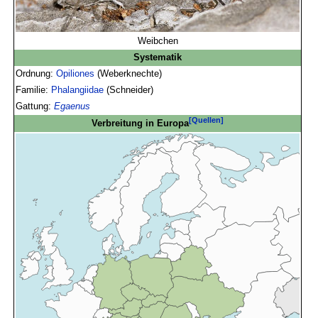
Weibchen
Systematik
Ordnung:
Opiliones
(Weberknechte)
Familie:
Phalangiidae
(Schneider)
Gattung:
Egaenus
[Quellen]
Verbreitung in Europa