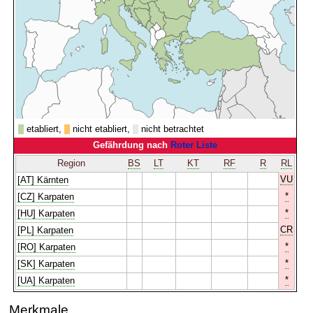
etabliert,
nicht etabliert,
nicht betrachtet
Gefährdung nach
Roter Liste
Region
BS
LT
KT
RF
R
RL
VU
[AT] Kärnten
*
[CZ] Karpaten
*
[HU] Karpaten
CR
[PL] Karpaten
*
[RO] Karpaten
*
[SK] Karpaten
*
[UA] Karpaten
Merkmale