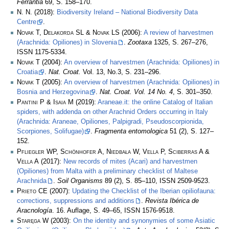
Ferrantia
69, S. 158–170.
N. N.
(2018):
Biodiversity Ireland – National Biodiversity Data
Centre
.
Novak T, Delakorda SL & Novak LS
(2006):
A review of harvestmen
(Arachnida: Opiliones) in Slovenia
.
Zootaxa
1325, S. 267–276,
ISSN 1175-5334.
Novak T
(2004):
An overview of harvestmen (Arachnida: Opiliones) in
Croatia
.
Nat. Croat.
Vol. 13, No.3, S. 231–296.
Novak T
(2005):
An overview of harvestmen (Arachnida: Opiliones) in
Bosnia and Herzegovina
.
Nat. Croat. Vol. 14 No. 4
, S. 301–350.
Pantini P & Isaia M
(2019):
Araneae.it: the online Catalog of Italian
spiders, with addenda on other Arachnid Orders occurring in Italy
(Arachnida: Araneae, Opiliones, Palpigradi, Pseudoscorpionida,
Scorpiones, Solifugae)
.
Fragmenta entomologica
51 (2), S. 127–
152.
Pfliegler WP, Schönhofer A, Niedbała W, Vella P, Sciberras A &
Vella A
(2017):
New records of mites (Acari) and harvestmen
(Opiliones) from Malta with a preliminary checklist of Maltese
Arachnida
.
Soil Organisms
89 (2), S. 85–110, ISSN 2509-9523.
Prieto CE
(2007):
Updating the Checklist of the Iberian opiliofauna:
corrections, suppressions and additions
.
Revista Ibérica de
Aracnología
. 16. Auflage, S. 49–65, ISSN 1576-9518.
Staręga W
(2003):
On the identity and synonymies of some Asiatic