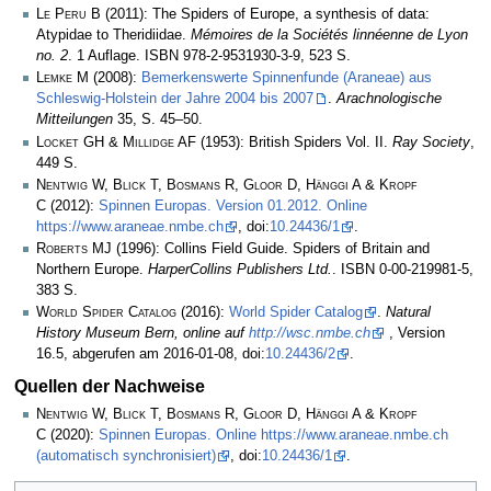
Le Peru B
(2011): The Spiders of Europe, a synthesis of data:
Atypidae to Theridiidae.
Mémoires de la Sociétés linnéenne de Lyon
no. 2
. 1 Auflage. ISBN 978-2-9531930-3-9, 523 S.
Lemke M
(2008):
Bemerkenswerte Spinnenfunde (Araneae) aus
Schleswig-Holstein der Jahre 2004 bis 2007
.
Arachnologische
Mitteilungen
35, S. 45–50.
Locket GH & Millidge AF
(1953): British Spiders Vol. II.
Ray Society
,
449 S.
Nentwig W, Blick T, Bosmans R, Gloor D, Hänggi A & Kropf
C
(2012):
Spinnen Europas. Version 01.2012. Online
https://www.araneae.nmbe.ch
, doi:
10.24436/1
.
Roberts MJ
(1996): Collins Field Guide. Spiders of Britain and
Northern Europe.
HarperCollins Publishers Ltd.
. ISBN 0-00-219981-5,
383 S.
World Spider Catalog
(2016):
World Spider Catalog
.
Natural
History Museum Bern, online auf
http://wsc.nmbe.ch
, Version
16.5, abgerufen am 2016-01-08, doi:
10.24436/2
.
Quellen der Nachweise
Nentwig W, Blick T, Bosmans R, Gloor D, Hänggi A & Kropf
C
(2020):
Spinnen Europas. Online https://www.araneae.nmbe.ch
(automatisch synchronisiert)
, doi:
10.24436/1
.