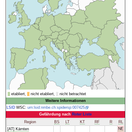
etabliert,
nicht etabliert,
nicht betrachtet
Weitere Informationen
LSID
WSC:
urn:lsid:nmbe.ch:spidersp:007425
Gefährdung nach
Roter Liste
Region
BS
LT
KT
RF
R
RL
NE
[AT] Kärnten