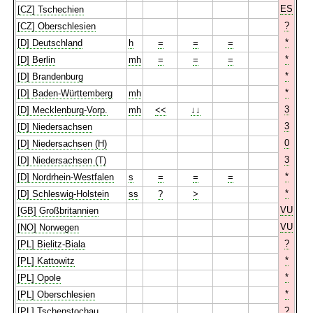
ES
[CZ] Tschechien
?
[CZ] Oberschlesien
*
[D] Deutschland
h
=
=
=
*
[D] Berlin
mh
=
=
=
*
[D] Brandenburg
*
[D] Baden-Württemberg
mh
3
[D] Mecklenburg-Vorp.
mh
<<
↓↓
3
[D] Niedersachsen
0
[D] Niedersachsen (H)
3
[D] Niedersachsen (T)
*
[D] Nordrhein-Westfalen
s
=
=
=
*
[D] Schleswig-Holstein
ss
?
>
VU
[GB] Großbritannien
VU
[NO] Norwegen
?
[PL] Bielitz-Biala
*
[PL] Kattowitz
*
[PL] Opole
*
[PL] Oberschlesien
?
[PL] Tschenstochau