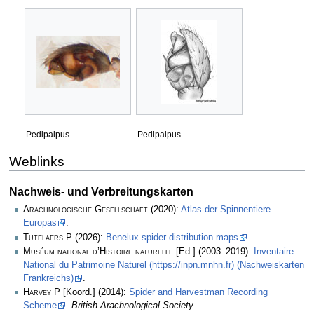
Pedipalpus
Pedipalpus
Weblinks
Nachweis- und Verbreitungskarten
Arachnologische Gesellschaft
(2020):
Atlas der Spinnentiere
Europas
.
Tutelaers P
(2026):
Benelux spider distribution maps
.
Muséum national d’Histoire naturelle
[Ed.] (2003–2019):
Inventaire
National du Patrimoine Naturel (https://inpn.mnhn.fr) (Nachweiskarten
Frankreichs)
.
Harvey P
[Koord.] (2014):
Spider and Harvestman Recording
Scheme
.
British Arachnological Society
.