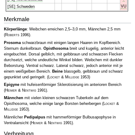
VU
[SE] Schweden
Merkmale
Körperlänge
: Weibchen erreichen 2,5–3,0 mm, Männchen 2,5 mm
(
Roberts
1996)
.
Prosoma
schwarzbraun mit einigen langen Haaren im Kopfbereich.
Sternum dunkelbraun.
Opisthosoma
breit und kugelig, anterior leicht
eingebuchtet. Dorsal gelblich, mit gelbbraun und schwarzen Flecken
durchsetzt, welche undeutliche Winkel bilden. Weibchen mit dunkler
Beborstung. Ventral schwarz. Lateral schwarz, jedoch anterior mit je
einem weißgelben Bereich.
Beine
blassgelb, gelbbraun und schwarz
gepunktet und geringelt.
(
Locket & Millidge
1953)
Epigyne
mit hufeisenförmiger Sklerotisierung im anterioren Bereich
(
Heimer & Nentwig
1991)
.
Männchen
mit vielen kleinen schwarzen Tuberkeln auf dem
Opisthosoma, welche einige lange Borsten beherbergen
(
Locket &
Millidge
1953)
.
Männlicher
Pedipalpus
mit hammerförmiger Bulbusapophyse in
Ventralansicht
(
Heimer & Nentwig
1991)
.
Verbreitung