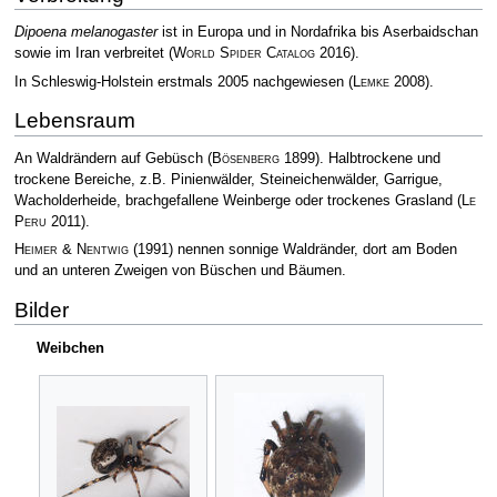
Dipoena melanogaster
ist in Europa und in Nordafrika bis Aserbaidschan
sowie im Iran verbreitet
(
World Spider Catalog
2016)
.
In Schleswig-Holstein erstmals 2005 nachgewiesen
(
Lemke
2008)
.
Lebensraum
An Waldrändern auf Gebüsch
(
Bösenberg
1899)
. Halbtrockene und
trockene Bereiche, z.B. Pinienwälder, Steineichenwälder, Garrigue,
Wacholderheide, brachgefallene Weinberge oder trockenes Grasland
(
Le
Peru
2011)
.
Heimer & Nentwig
(1991) nennen sonnige Waldränder, dort am Boden
und an unteren Zweigen von Büschen und Bäumen.
Bilder
Weibchen