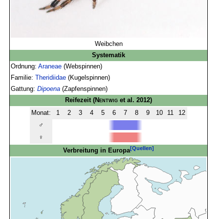
Weibchen
Systematik
Ordnung:
Araneae
(Webspinnen)
Familie:
Theridiidae
(Kugelspinnen)
Gattung:
Dipoena
(Zapfenspinnen)
Reifezeit
(
Nentwig
et al. 2012)
Monat:
1
2
3
4
5
6
7
8
9
10
11
12
♂
♀
[Quellen]
Verbreitung in Europa