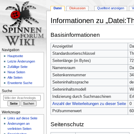
Datei
Diskussion
Quelltext anzeigen
V
Informationen zu „Datei:Th
Zur
Zur
Basisinformationen
Navigation
Suche
springen
springen
Anzeigetitel
Da
Navigation
Standardsortierschlüssel
Th
Hauptseite
Seitenlänge (in Bytes)
72
Letzte Änderungen
Zufällige Seite
Namensraum
Da
Neue Seiten
Seitenkennnummer
34
Alle Seiten
Seiteninhaltssprache
de
Erweiterte Suche
Seiteninhaltsmodell
Wi
Suche
Indizierung durch Suchmaschinen
Er
Anzahl der Weiterleitungen zu dieser Seite
0
Prüfsummenwert
60
Werkzeuge
Links auf diese Seite
Seitenschutz
Änderungen an
verlinkten Seiten