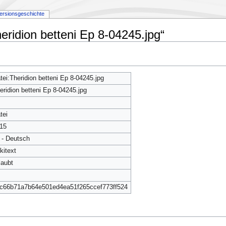
ersionsgeschichte
eridion betteni Ep 8-04245.jpg“
tei:Theridion betteni Ep 8-04245.jpg
eridion betteni Ep 8-04245.jpg
tei
15
 - Deutsch
kitext
laubt
c66b71a7b64e501ed4ea51f265ccef773ff524