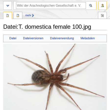
mehr
Datei
:
T. domestica female 100.jpg
Zur
Zur
Datei
Dateiversionen
Dateiverwendung
Metadaten
Navigation
Suche
springen
springen