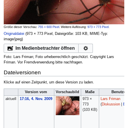
Größe dieser Vorschau:
755 × 600 Pixel
.
Weitere Auflösung:
973 × 773 Pixel
.
Originaldatei
‎
(973 × 773 Pixel, Dateigröße: 103 KB, MIME-Typ:
image/jpeg
)
Im Medienbetrachter öffnen
Foto: Lars Friman; Foto urheberrechtlich geschützt. Copyright Lars
Friman. Vor Fremdverwendung bitte nachfragen.
Dateiversionen
Klicke auf einen Zeitpunkt, um diese Version zu laden.
Version vom
Vorschaubild
Maße
Benutzer
aktuell
17:16, 4. Nov. 2009
973 ×
Lars Friman
773
(
Diskussion
|
Be
(103 KB)