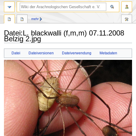
mehr
Datei
:
L. blackwalli (f,m,m) 07.11.2008
Belzig 2.jpg
Zur
Zur
Datei
Dateiversionen
Dateiverwendung
Metadaten
Navigation
Suche
springen
springen