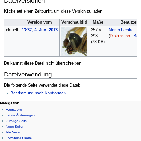
Dateiversionen
Klicke auf einen Zeitpunkt, um diese Version zu laden.
Version vom
Vorschaubild
Maße
Benutzer
aktuell
13:37, 4. Jun. 2013
357 ×
Martin Lemke
393
(
Diskussion
|
Beit
(23 KB)
Du kannst diese Datei nicht überschreiben.
Dateiverwendung
Die folgende Seite verwendet diese Datei:
Bestimmung nach Kopfformen
Navigation
Hauptseite
Letzte Änderungen
Zufällige Seite
Neue Seiten
Alle Seiten
Erweiterte Suche