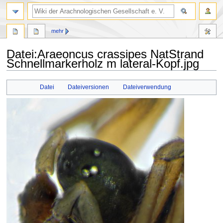
mehr
Datei
:
Araeoncus crassipes NatStrand
Schnellmarkerholz m lateral-Kopf.jpg
Zur
Zur
Datei
Dateiversionen
Dateiverwendung
Navigation
Suche
springen
springen