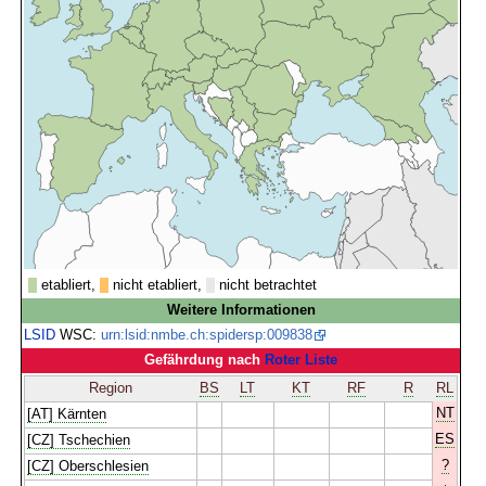
etabliert,
nicht etabliert,
nicht betrachtet
Weitere Informationen
LSID
WSC:
urn:lsid:nmbe.ch:spidersp:009838
Gefährdung nach
Roter Liste
Region
BS
LT
KT
RF
R
RL
NT
[AT] Kärnten
ES
[CZ] Tschechien
?
[CZ] Oberschlesien