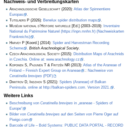
Nachweis- und Verbreitungskarten
Arachnologische Gesellschaft
(2020):
Atlas der Spinnentiere
Europas
.
Tutelaers P
(2026):
Benelux spider distribution maps
.
Muséum national d’Histoire naturelle
[Ed.] (2003–2019):
Inventaire
National du Patrimoine Naturel (https://inpn.mnhn.fr) (Nachweiskarten
Frankreichs)
.
Harvey P
[Koord.] (2014):
Spider and Harvestman Recording
Scheme
.
British Arachnological Society
.
Czech Arachnological Society
(2015):
Distribution Maps of Arachnids
in Czechia. Online at: www.arachnology.cz
.
Koponen S, Pajunen T & Fritzén NR
(2013):
Atlas of the Araneae of
Finland – Finnish Expert Group on Araneae
.:
Nachweise von
Ceratinella brevipes
(PDF)
Dimitrov D, Indzhov S
(2021):
Spiders (Araneae) of Balkan
Peninsula. online at http://balkan-spiders.com. Version 2021.
.
Weitere Links
Beschreibung von
Ceratinella brevipes
in „araneae - Spiders of
Europe”
Bilder von
Ceratinella brevipes
auf den Seiten von Pierre Oger auf
Piwigo.com
Barcode of Life – Bold Systems: PUBLIC DATA PORTAL - RECORD