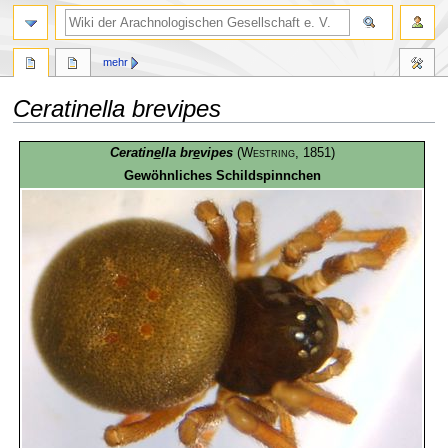
mehr
Ceratinella brevipes
Zur
Zur
Ceratin
e
lla br
e
vipes
(
Westring
, 1851)
Navigation
Suche
Gewöhnliches Schildspinnchen
springen
springen