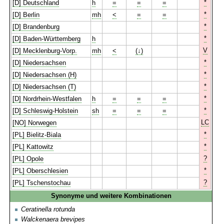
*
[D] Deutschland
h
=
=
=
*
[D] Berlin
mh
<
=
=
*
[D] Brandenburg
*
[D] Baden-Württemberg
h
V
[D] Mecklenburg-Vorp.
mh
<
(↓)
*
[D] Niedersachsen
*
[D] Niedersachsen (H)
*
[D] Niedersachsen (T)
*
[D] Nordrhein-Westfalen
h
=
=
=
*
[D] Schleswig-Holstein
sh
=
=
=
LC
[NO] Norwegen
*
[PL] Bielitz-Biala
*
[PL] Kattowitz
?
[PL] Opole
*
[PL] Oberschlesien
?
[PL] Tschenstochau
Synonyme und weitere Kombinationen
Ceratinella rotunda
Walckenaera brevipes