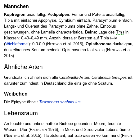
Männchen
Kopfregion
unauffällig.
Pedipalpen:
Femur und Patella unauffällig,
Tibia mit einfacher Apophyse, Cymbium einfach, Paracymbium einfach,
Längs- und Querast des Paracymbiums ohne Zähne, Embolus
geschwungen, ohne Lamella characteristica.
Beine:
Lage des
Tm Ⅰ
in
Klassen: 0,40–0,49 mm. Anzahl dorsaler Borsten auf Tibia Ⅰ–Ⅳ
(
Wiehleformel
): 0-0-0-0
(
Nentwig
et al. 2015)
,
Opisthosoma
dunkelgrau,
dunkelbraunes Scutum bedeckt Opisthosoma fast völlig
(
Nentwig
et al.
2015)
.
Ähnliche Arten
Grundsätzlich ähneln sich alle
Ceratinella
-Arten.
Ceratinella brevipes
ist
darunter zumindest in Deutschland die einzige ohne Scutum.
Weibchen
Die Epigyne ähnelt
Troxochrus scabriculus
.
Lebensraum
An feuchte und unbeschattete Biotope gebunden: Moore, feuchte
Wiesen, Ufer
(
Palmgren
1976)
, in Moos und Streu vieler Lebensräume
(
Nentwig
et al. 2015)
. Halotolerant, auf Salzwiesen vorkommend
(
Finch