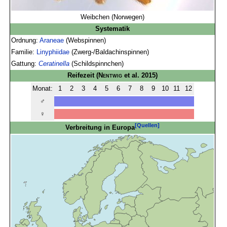
Weibchen (Norwegen)
Systematik
Ordnung:
Araneae
(Webspinnen)
Familie:
Linyphiidae
(Zwerg-/Baldachinspinnen)
Gattung:
Ceratinella
(Schildspinnchen)
Reifezeit
(
Nentwig
et al. 2015)
Monat:
1
2
3
4
5
6
7
8
9
10
11
12
♂
♀
[Quellen]
Verbreitung in Europa