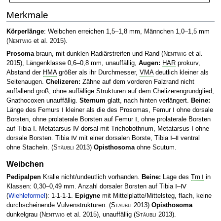
Merkmale
Körperlänge
: Weibchen erreichen 1,5–1,8 mm, Männchen 1,0–1,5 mm
(
Nentwig
et al. 2015)
.
Prosoma
braun, mit dunklen Radiärstreifen und Rand
(
Nentwig
et al.
2015)
, Längenklasse 0,6–0,8 mm, unauffällig,
Augen:
HAR
prokurv,
Abstand der
HMA
größer als ihr Durchmesser,
VMA
deutlich kleiner als
Seitenaugen.
Chelizeren:
Zähne auf dem vorderen Falzrand nicht
auffallend groß, ohne auffällige Strukturen auf dem Chelizerengrundglied,
Gnathocoxen unauffällig.
Sternum
glatt, nach hinten verlängert.
Beine:
Länge des Femurs Ⅰ kleiner als die des Prosomas, Femur Ⅰ ohne dorsale
Borsten, ohne prolaterale Borsten auf Femur Ⅰ, ohne prolaterale Borsten
auf Tibia Ⅰ. Metatarsus Ⅳ dorsal mit Trichobothrium, Metatarsus Ⅰ ohne
dorsale Borsten. Tibia Ⅳ mit einer dorsalen Borste, Tibia Ⅰ–Ⅱ ventral
ohne Stacheln.
(
Stäubli
2013)
Opisthosoma
ohne Scutum.
Weibchen
Pedipalpen
Kralle nicht/undeutlich vorhanden.
Beine:
Lage des
Tm Ⅰ
in
Klassen: 0,30–0,49 mm. Anzahl dorsaler Borsten auf Tibia Ⅰ–Ⅳ
(
Wiehleformel
): 1-1-1-1.
Epigyne
mit Mittelplatte/Mittelsteg, flach, keine
durchscheinende Vulvenstrukturen.
(
Stäubli
2013)
Opisthosoma
dunkelgrau
(
Nentwig
et al. 2015)
, unauffällig
(
Stäubli
2013)
.