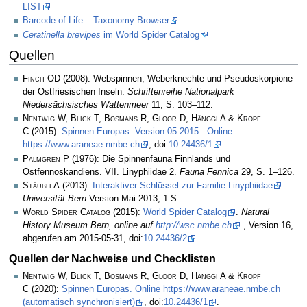
LIST
Barcode of Life – Taxonomy Browser
Ceratinella brevipes
im World Spider Catalog
Quellen
Finch OD
(2008): Webspinnen, Weberknechte und Pseudoskorpione
der Ostfriesischen Inseln.
Schriftenreihe Nationalpark
Niedersächsisches Wattenmeer
11, S. 103–112.
Nentwig W, Blick T, Bosmans R, Gloor D, Hänggi A & Kropf
C
(2015):
Spinnen Europas. Version 05.2015 . Online
https://www.araneae.nmbe.ch
, doi:
10.24436/1
.
Palmgren P
(1976): Die Spinnenfauna Finnlands und
Ostfennoskandiens. VII. Linyphiidae 2.
Fauna Fennica
29, S. 1–126.
Stäubli A
(2013):
Interaktiver Schlüssel zur Familie Linyphiidae
.
Universität Bern
Version Mai 2013, 1 S.
World Spider Catalog
(2015):
World Spider Catalog
.
Natural
History Museum Bern, online auf
http://wsc.nmbe.ch
, Version 16,
abgerufen am 2015-05-31, doi:
10.24436/2
.
Quellen der Nachweise und Checklisten
Nentwig W, Blick T, Bosmans R, Gloor D, Hänggi A & Kropf
C
(2020):
Spinnen Europas. Online https://www.araneae.nmbe.ch
(automatisch synchronisiert)
, doi:
10.24436/1
.