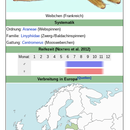
Weibchen (Frankreich)
Systematik
Ordnung:
Araneae
(Webspinnen)
Familie:
Linyphiidae
(Zwerg-/Baldachinspinnen)
Gattung:
Centromerus
(Moosweberchen)
Reifezeit
(
Nentwig
et al. 2012)
Monat:
1
2
3
4
5
6
7
8
9
10
11
12
♂
♀
[Quellen]
Verbreitung in Europa