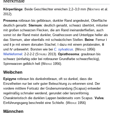
Merkmale
Körperlänge
: Beide Geschlechter erreichen 2,2–3,0 mm
(
Nentwig
et al.
2012)
.
Prosoma
rotbraun bis gelbbraun, dunkler Rand angedeutet, Ober­fläche
deutlich genarbt.
Sternum
: deutlich genarbt, schwarz übertönt, mitunter
mit großen schwarzen Flecken, die am Rand ineinanderfließen, auch
sonst ist der Rand meist dunkler, Gnathocoxen und Unterlippe heller als
das Sternum, aber ebenfalls mit schwärzlichen Stellen.
Beine
: Femur Ⅰ
und Ⅱ je mit einem dorsalen Stachel, Ⅰ dazu mit einem prolateralen, Ⅲ
und Ⅳ unbewehrt. Borsten wie bei
C. sylvaticus
.
(
Wiehle
1956)
Wiehleformel
: 2-2-2-2
(
Stäubli
2013)
.
Opisthosoma
: graubraun bis
schwarz (einfarbig oder bei rotbrauner Grundfarbe schwarzfleckig),
Spinnwarzen gelblich hell
(
Wiehle
1956)
.
Weibchen
Epigyne
rotbraun bis dunkelrotbraun, oft so dunkel, dass die
Einzelheiten nur bei sehr guter Beleuchtung zu erkennen sind. Der
vordere mittlere Fortsatz der Grubenumrandung (Scapus) entweder
regelmäßig schmaler werdend, ge­rundet oder lanzenförmig.
Charakteristisch die dunklen Lappen beiderseits vom Scapus.
Vulva
:
Einführungsgang beschreibt eine Schleife.
(
Wiehle
1956)
Männchen