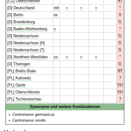
NT
[CZ] Oberschlesien
*
[D] Deutschland
mh
=
=
=
0
[D] Berlin
ex
G
[D] Brandenburg
*
[D] Baden-Württemberg
s
G
[D] Niedersachsen
G
[D] Niedersachsen (H)
G
[D] Niedersachsen (T)
*
[D] Nordrhein-Westfalen
ss
=
=
=
G
[D] Thüringen
NT
[PL] Bielitz-Biala
?
[PL] Kattowitz
VU
[PL] Opole
VU
[PL] Oberschlesien
?
[PL] Tschenstochau
Synonyme und weitere Kombinationen
Centromerus germanicus
Centromerus similis