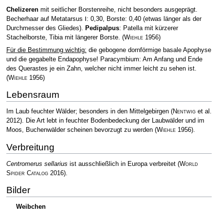
Chelizeren
mit seitlicher Borstenreihe, nicht besonders ausgeprägt.
Becherhaar auf Metatarsus Ⅰ: 0,30, Borste: 0,40 (etwas länger als der
Durchmesser des Gliedes).
Pedipalpus
: Patella mit kürzerer
Stachelborste, Tibia mit längerer Borste.
(
Wiehle
1956)
Für die Bestimmung wichtig:
die gebogene dornförmige basale Apophyse
und die gegabelte Endapophyse! Paracymbium: Am Anfang und Ende
des Querastes je ein Zahn, welcher nicht immer leicht zu sehen ist.
(
Wiehle
1956)
Lebensraum
Im Laub feuchter Wälder; besonders in den Mittelgebirgen
(
Nentwig
et al.
2012)
. Die Art lebt in feuchter Bodenbedeckung der Laubwälder und im
Moos, Buchenwälder scheinen bevorzugt zu werden
(
Wiehle
1956)
.
Verbreitung
Centromerus sellarius
ist ausschließlich in Europa verbreitet
(
World
Spider Catalog
2016)
.
Bilder
Weibchen