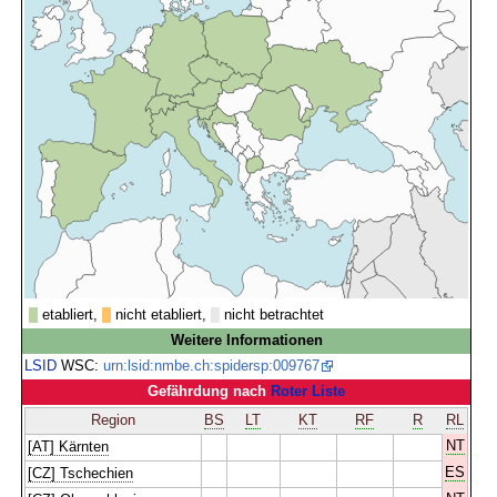
etabliert,
nicht etabliert,
nicht betrachtet
Weitere Informationen
LSID
WSC:
urn:lsid:nmbe.ch:spidersp:009767
Gefährdung nach
Roter Liste
Region
BS
LT
KT
RF
R
RL
NT
[AT] Kärnten
ES
[CZ] Tschechien