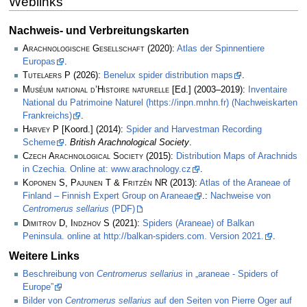
Weblinks
Nachweis- und Verbreitungskarten
Arachnologische Gesellschaft
(2020):
Atlas der Spinnentiere
Europas
.
Tutelaers P
(2026):
Benelux spider distribution maps
.
Muséum national d’Histoire naturelle
[Ed.] (2003–2019):
Inventaire
National du Patrimoine Naturel (https://inpn.mnhn.fr) (Nachweiskarten
Frankreichs)
.
Harvey P
[Koord.] (2014):
Spider and Harvestman Recording
Scheme
.
British Arachnological Society
.
Czech Arachnological Society
(2015):
Distribution Maps of Arachnids
in Czechia. Online at: www.arachnology.cz
.
Koponen S, Pajunen T & Fritzén NR
(2013):
Atlas of the Araneae of
Finland – Finnish Expert Group on Araneae
.:
Nachweise von
Centromerus sellarius
(PDF)
Dimitrov D, Indzhov S
(2021):
Spiders (Araneae) of Balkan
Peninsula. online at http://balkan-spiders.com. Version 2021.
.
Weitere Links
Beschreibung von
Centromerus sellarius
in „araneae - Spiders of
Europe”
Bilder von
Centromerus sellarius
auf den Seiten von Pierre Oger auf