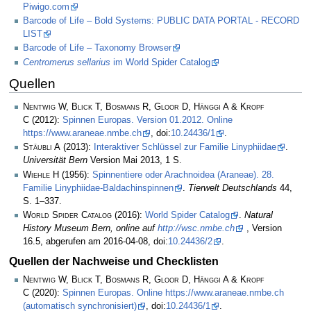
Piwigo.com
Barcode of Life – Bold Systems: PUBLIC DATA PORTAL - RECORD
LIST
Barcode of Life – Taxonomy Browser
Centromerus sellarius
im World Spider Catalog
Quellen
Nentwig W, Blick T, Bosmans R, Gloor D, Hänggi A & Kropf
C
(2012):
Spinnen Europas. Version 01.2012. Online
https://www.araneae.nmbe.ch
, doi:
10.24436/1
.
Stäubli A
(2013):
Interaktiver Schlüssel zur Familie Linyphiidae
.
Universität Bern
Version Mai 2013, 1 S.
Wiehle H
(1956):
Spinnentiere oder Arachnoidea (Araneae). 28.
Familie Linyphiidae-Baldachinspinnen
.
Tierwelt Deutschlands
44,
S. 1–337.
World Spider Catalog
(2016):
World Spider Catalog
.
Natural
History Museum Bern, online auf
http://wsc.nmbe.ch
, Version
16.5, abgerufen am 2016-04-08, doi:
10.24436/2
.
Quellen der Nachweise und Checklisten
Nentwig W, Blick T, Bosmans R, Gloor D, Hänggi A & Kropf
C
(2020):
Spinnen Europas. Online https://www.araneae.nmbe.ch
(automatisch synchronisiert)
, doi:
10.24436/1
.