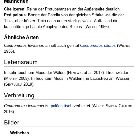
Männchen
Chelizeren
: Reihe der Protuberanzen an der Außenseite deutlich.
Pedipalpus
: Borste der Patella von der gleichen Stärke wie die der
Tibia, aber kürzer. Tibia nach unten stark gewölbt. Auffallend die
krallenförmige basale Apophyse des Bulbus.
(
Wiehle
1956)
Ähnliche Arten
Centromerus levitarsis
ähnelt auch genital
Centromerus dilutus
(
Wiehle
1956)
.
Lebensraum
In sehr feuchtem Moos der Wälder
(
Nentwig
et al. 2012)
. Bruchwälder
(
Martin
2009)
. In feuchtem Moos in Wäldern, in Laubstreu am Wasser
(
Seyfulina
2019)
.
Verbreitung
Centromerus levitarsis
ist
paläarktisch
verbreitet
(
World Spider Catalog
2016)
.
Bilder
Weibchen