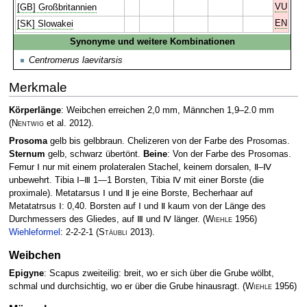
VU
[GB] Großbritannien
EN
[SK] Slowakei
Synonyme und weitere Kombinationen
Centromerus laevitarsis
Merkmale
Körperlänge
: Weibchen erreichen 2,0 mm, Männchen 1,9–2.0 mm
(
Nentwig
et al. 2012)
.
Prosoma
gelb bis gelbbraun. Chelizeren von der Farbe des Prosomas.
Sternum
gelb, schwarz übertönt.
Beine
: Von der Farbe des Prosomas.
Femur Ⅰ nur mit einem prolateralen Stachel, keinem dorsalen, Ⅱ–Ⅳ
unbewehrt. Tibia Ⅰ–Ⅲ 1—1 Borsten, Tibia Ⅳ mit einer Borste (die
proximale). Metatarsus Ⅰ und Ⅱ je eine Borste, Becherhaar auf
Metatatrsus Ⅰ: 0,40. Borsten auf Ⅰ und Ⅱ kaum von der Länge des
Durchmessers des Gliedes, auf Ⅲ und Ⅳ länger.
(
Wiehle
1956)
Wiehleformel
: 2-2-2-1
(
Stäubli
2013)
.
Weibchen
Epigyne
: Scapus zweiteilig: breit, wo er sich über die Grube wölbt,
schmal und durchsichtig, wo er über die Grube hinausragt.
(
Wiehle
1956)