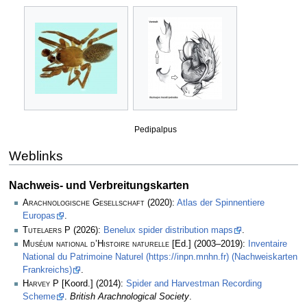
Pedipalpus
Weblinks
Nachweis- und Verbreitungskarten
Arachnologische Gesellschaft
(2020):
Atlas der Spinnentiere
Europas
.
Tutelaers P
(2026):
Benelux spider distribution maps
.
Muséum national d’Histoire naturelle
[Ed.] (2003–2019):
Inventaire
National du Patrimoine Naturel (https://inpn.mnhn.fr) (Nachweiskarten
Frankreichs)
.
Harvey P
[Koord.] (2014):
Spider and Harvestman Recording
Scheme
.
British Arachnological Society
.