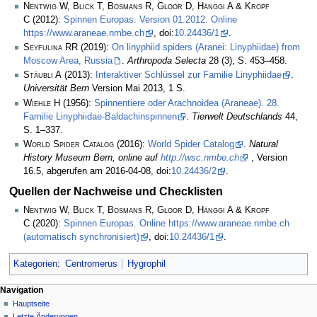
Nentwig W, Blick T, Bosmans R, Gloor D, Hänggi A & Kropf
C
(2012):
Spinnen Europas. Version 01.2012. Online
https://www.araneae.nmbe.ch
, doi:
10.24436/1
.
Seyfulina RR
(2019):
On linyphiid spiders (Aranei: Linyphiidae) from
Moscow Area, Russia
.
Arthropoda Selecta
28 (3), S. 453–458.
Stäubli A
(2013):
Interaktiver Schlüssel zur Familie Linyphiidae
.
Universität Bern
Version Mai 2013, 1 S.
Wiehle H
(1956):
Spinnentiere oder Arachnoidea (Araneae). 28.
Familie Linyphiidae-Baldachinspinnen
.
Tierwelt Deutschlands
44,
S. 1–337.
World Spider Catalog
(2016):
World Spider Catalog
.
Natural
History Museum Bern, online auf
http://wsc.nmbe.ch
, Version
16.5, abgerufen am 2016-04-08, doi:
10.24436/2
.
Quellen der Nachweise und Checklisten
Nentwig W, Blick T, Bosmans R, Gloor D, Hänggi A & Kropf
C
(2020):
Spinnen Europas. Online https://www.araneae.nmbe.ch
(automatisch synchronisiert)
, doi:
10.24436/1
.
Kategorien
:
Centromerus
Hygrophil
Navigation
Hauptseite
Letzte Änderungen