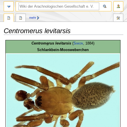
mehr
Centromerus levitarsis
Zur
Zur
Centrom
e
rus levitarsis
(
Simon
, 1884)
Navigation
Suche
Schlankbein-Moosweberchen
springen
springen