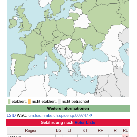
etabliert,
nicht etabliert,
nicht betrachtet
Weitere Informationen
LSID
WSC:
urn:lsid:nmbe.ch:spidersp:009747
Gefährdung nach
Roter Liste
Region
BS
LT
KT
RF
R
RL