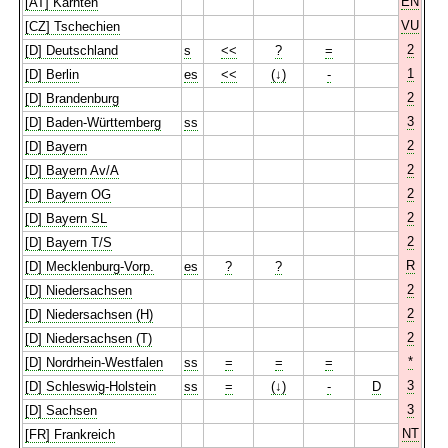
EN
[AT] Kärnten
VU
[CZ] Tschechien
2
[D] Deutschland
s
<<
?
=
1
[D] Berlin
es
<<
(↓)
-
2
[D] Brandenburg
3
[D] Baden-Württemberg
ss
2
[D] Bayern
2
[D] Bayern Av/A
2
[D] Bayern OG
2
[D] Bayern SL
2
[D] Bayern T/S
R
[D] Mecklenburg-Vorp.
es
?
?
2
[D] Niedersachsen
2
[D] Niedersachsen (H)
2
[D] Niedersachsen (T)
*
[D] Nordrhein-Westfalen
ss
=
=
=
3
[D] Schleswig-Holstein
ss
=
(↓)
-
D
3
[D] Sachsen
NT
[FR] Frankreich