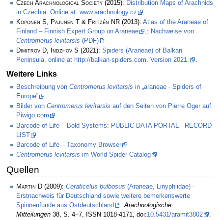
Czech Arachnological Society
(2015):
Distribution Maps of Arachnids
in Czechia. Online at: www.arachnology.cz
.
Koponen S, Pajunen T & Fritzén NR
(2013):
Atlas of the Araneae of
Finland – Finnish Expert Group on Araneae
.:
Nachweise von
Centromerus levitarsis
(PDF)
Dimitrov D, Indzhov S
(2021):
Spiders (Araneae) of Balkan
Peninsula. online at http://balkan-spiders.com. Version 2021.
.
Weitere Links
Beschreibung von
Centromerus levitarsis
in „araneae - Spiders of
Europe”
Bilder von
Centromerus levitarsis
auf den Seiten von Pierre Oger auf
Piwigo.com
Barcode of Life – Bold Systems: PUBLIC DATA PORTAL - RECORD
LIST
Barcode of Life – Taxonomy Browser
Centromerus levitarsis
im World Spider Catalog
Quellen
Martin D
(2009):
Ceraticelus bulbosus
(Araneae, Linyphiidae) -
Erstnachweis für Deutschland sowie weitere bemerkenswerte
Spinnenfunde aus Ostdeutschland
.
Arachnologische
Mitteilungen
38, S. 4–7, ISSN 1018-4171, doi:
10.5431/aramit3802
.