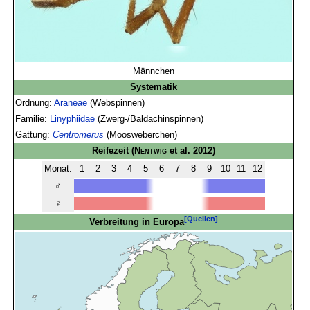
Männchen
Systematik
Ordnung:
Araneae
(Webspinnen)
Familie:
Linyphiidae
(Zwerg-/Baldachinspinnen)
Gattung:
Centromerus
(Moosweberchen)
Reifezeit
(
Nentwig
et al. 2012)
Monat:
1
2
3
4
5
6
7
8
9
10
11
12
♂
♀
[Quellen]
Verbreitung in Europa