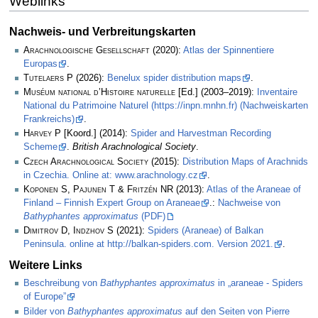
Weblinks
Nachweis- und Verbreitungskarten
Arachnologische Gesellschaft
(2020):
Atlas der Spinnentiere
Europas
.
Tutelaers P
(2026):
Benelux spider distribution maps
.
Muséum national d’Histoire naturelle
[Ed.] (2003–2019):
Inventaire
National du Patrimoine Naturel (https://inpn.mnhn.fr) (Nachweiskarten
Frankreichs)
.
Harvey P
[Koord.] (2014):
Spider and Harvestman Recording
Scheme
.
British Arachnological Society
.
Czech Arachnological Society
(2015):
Distribution Maps of Arachnids
in Czechia. Online at: www.arachnology.cz
.
Koponen S, Pajunen T & Fritzén NR
(2013):
Atlas of the Araneae of
Finland – Finnish Expert Group on Araneae
.:
Nachweise von
Bathyphantes approximatus
(PDF)
Dimitrov D, Indzhov S
(2021):
Spiders (Araneae) of Balkan
Peninsula. online at http://balkan-spiders.com. Version 2021.
.
Weitere Links
Beschreibung von
Bathyphantes approximatus
in „araneae - Spiders
of Europe”
Bilder von
Bathyphantes approximatus
auf den Seiten von Pierre