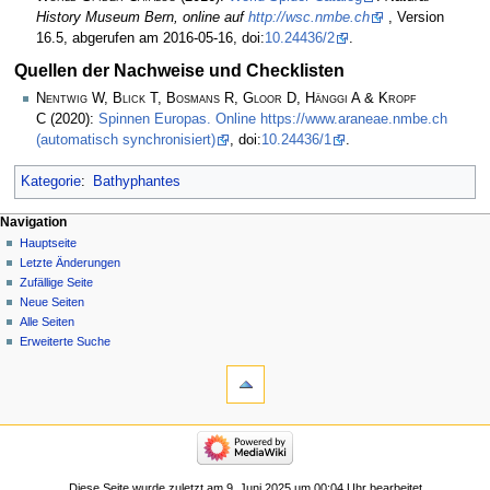
History Museum Bern, online auf
http://wsc.nmbe.ch
, Version
16.5, abgerufen am 2016-05-16, doi:
10.24436/2
.
Quellen der Nachweise und Checklisten
Nentwig W, Blick T, Bosmans R, Gloor D, Hänggi A & Kropf
C
(2020):
Spinnen Europas. Online https://www.araneae.nmbe.ch
(automatisch synchronisiert)
, doi:
10.24436/1
.
Kategorie
:
Bathyphantes
Navigation
Hauptseite
Letzte Änderungen
Zufällige Seite
Neue Seiten
Alle Seiten
Erweiterte Suche
Diese Seite wurde zuletzt am 9. Juni 2025 um 00:04 Uhr bearbeitet.