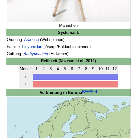
Männchen
Systematik
Ordnung:
Araneae
(Webspinnen)
Familie:
Linyphiidae
(Zwerg-/Baldachinspinnen)
Gattung:
Bathyphantes
(Erdweber)
Reifezeit
(
Nentwig
et al. 2012)
Monat:
1
2
3
4
5
6
7
8
9
10
11
12
♂
♀
[Quellen]
Verbreitung in Europa