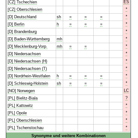
ES
[CZ] Tschechien
*
[CZ] Oberschlesien
*
[D] Deutschland
sh
=
=
=
*
[D] Berlin
h
=
=
=
*
[D] Brandenburg
*
[D] Baden-Württemberg
mh
*
[D] Mecklenburg-Vorp.
mh
=
=
*
[D] Niedersachsen
*
[D] Niedersachsen (H)
*
[D] Niedersachsen (T)
*
[D] Nordrhein-Westfalen
h
=
=
=
*
[D] Schleswig-Holstein
sh
=
=
=
LC
[NO] Norwegen
?
[PL] Bielitz-Biala
*
[PL] Kattowitz
*
[PL] Opole
*
[PL] Oberschlesien
*
[PL] Tschenstochau
Synonyme und weitere Kombinationen