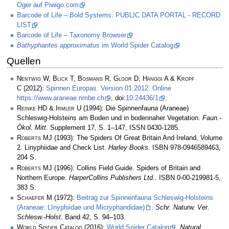
Oger auf Piwigo.com
Barcode of Life – Bold Systems: PUBLIC DATA PORTAL - RECORD
LIST
Barcode of Life – Taxonomy Browser
Bathyphantes approximatus
im World Spider Catalog
Quellen
Nentwig W, Blick T, Bosmans R, Gloor D, Hänggi A & Kropf
C
(2012):
Spinnen Europas. Version 01.2012. Online
https://www.araneae.nmbe.ch
, doi:
10.24436/1
.
Reinke HD & Irmler U
(1994): Die Spinnenfauna (Araneae)
Schleswig-Holsteins am Boden und in bodennaher Vegetation.
Faun.-
Ökol. Mitt.
Supplement 17, S. 1–147, ISSN 0430-1285.
Roberts MJ
(1993): The Spiders Of Great Britain And Ireland, Volume
2. Linyphiidae and Check List.
Harley Books
. ISBN 978-0946589463,
204 S.
Roberts MJ
(1996): Collins Field Guide. Spiders of Britain and
Northern Europe.
HarperCollins Publishers Ltd.
. ISBN 0-00-219981-5,
383 S.
Schaefer M
(1972):
Beitrag zur Spinnenfauna Schleswig-Holsteins
(Araneae: LInyphiidae und Micryphandidae)
.
Schr. Naturw. Ver.
Schlesw.-Holst.
Band 42, S. 94–103.
World Spider Catalog
(2016):
World Spider Catalog
.
Natural