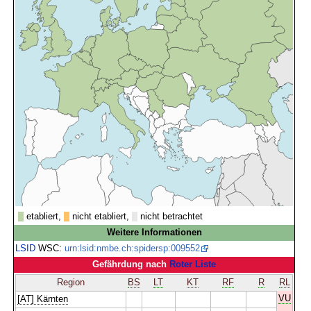
etabliert,
nicht etabliert,
nicht betrachtet
Weitere Informationen
LSID
WSC:
urn:lsid:nmbe.ch:spidersp:009552
Gefährdung nach
Roter Liste
Region
BS
LT
KT
RF
R
RL
VU
[AT] Kärnten