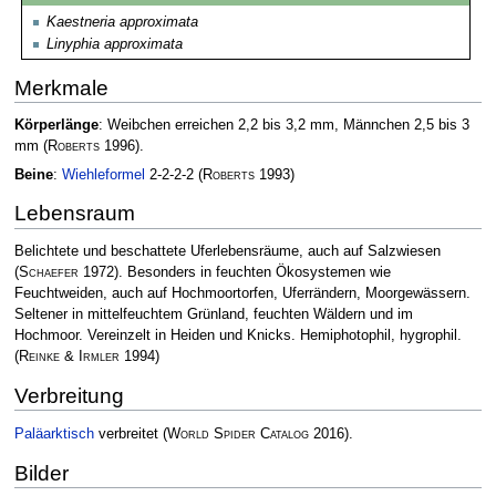
Kaestneria approximata
Linyphia approximata
Merkmale
Körperlänge
: Weibchen erreichen 2,2 bis 3,2 mm, Männchen 2,5 bis 3
mm
(
Roberts
1996)
.
Beine
:
Wiehleformel
2-2-2-2
(
Roberts
1993)
Lebensraum
Belichtete und beschattete Uferlebensräume, auch auf Salzwiesen
(
Schaefer
1972)
. Besonders in feuchten Ökosystemen wie
Feuchtweiden, auch auf Hochmoortorfen, Uferrändern, Moorgewässern.
Seltener in mittelfeuchtem Grünland, feuchten Wäldern und im
Hochmoor. Vereinzelt in Heiden und Knicks. Hemiphotophil, hygrophil.
(
Reinke & Irmler
1994)
Verbreitung
Paläarktisch
verbreitet
(
World Spider Catalog
2016)
.
Bilder