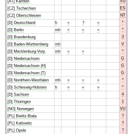
VU
[AT] Kärnten
ES
[CZ] Tschechien
NT
[CZ] Oberschlesien
*
[D] Deutschland
h
=
?
=
*
[D] Berlin
mh
<
=
=
3
[D] Brandenburg
V
[D] Baden-Württemberg
mh
*
[D] Mecklenburg-Vorp.
mh
=
=
G
[D] Niedersachsen
G
[D] Niedersachsen (H)
G
[D] Niedersachsen (T)
*
[D] Nordrhein-Westfalen
mh
=
=
=
*
[D] Schleswig-Holstein
h
=
=
=
4
[D] Sachsen
1
[D] Thüringen
VU
[NO] Norwegen
?
[PL] Bielitz-Biala
?
[PL] Kattowitz
?
[PL] Opole