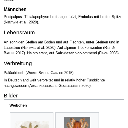
Männchen
Pedipalpus: Tibialapophyse breit abgestutzt, Embolus mit breiter Spitze
(
Nentwig
et al. 2020)
.
Lebensraum
An sonnigen Stellen am Boden und auf Flechten, unter Steinen und in
Laubstreu
(
Nentwig
et al. 2020)
. Auf alpinen Trockenweiden
(
Rief &
Ballini
2017)
. Halotolerant, auf Salzwiesen vorkommend
(
Finch
2008)
.
Verbreitung
Paläarktisch
(
World Spider Catalog
2015)
.
In Deutschland weit verbreitet und in relativ hoher Funddichte
nachgewiesen
(
Arachnologische Gesellschaft
2020)
.
Bilder
Weibchen