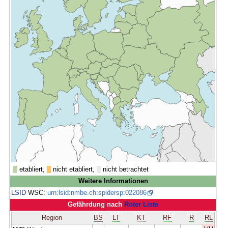
etabliert,
nicht etabliert,
nicht betrachtet
Weitere Informationen
LSID
WSC:
urn:lsid:nmbe.ch:spidersp:022086
Gefährdung nach
Roter Liste
Region
BS
LT
KT
RF
R
RL