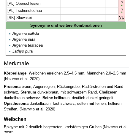
?
[PL] Oberschlesien
?
[PL] Tschenstochau
VU
[SK] Slowakei
Synonyme und weitere Kombinationen
Argenna pallida
Argenna puta
Argenna testacea
Lathys puta
Merkmale
Körperlänge
: Weibchen erreichen 2,5–4,5 mm, Männchen 2,0–2,5 mm
(
Nentwig
et al. 2020)
.
Prosoma
braun, Augenregion, Rückengrube, Radiärstreifen und Rand
schwarz,
Sternum
dunkelbraun, mit schwarzem Rand, Chelizeren
dunkelbraun-schwarz.
Beine
hellbraun, deutlich dunkel geringelt.
Opisthosoma
dunkelbraun, fast schwarz, selten mit feinen, helleren
Streifen.
(
Nentwig
et al. 2020)
Weibchen
Epigyne mit 2 deutlich begrenzten, kreisförmigen Gruben
(
Nentwig
et al.
2020)
.