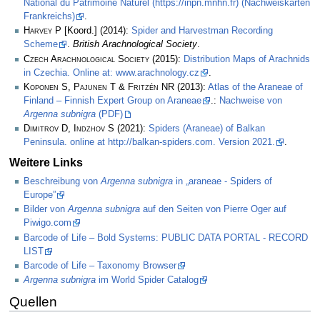
National du Patrimoine Naturel (https://inpn.mnhn.fr) (Nachweiskarten
Frankreichs)
.
Harvey P
[Koord.] (2014):
Spider and Harvestman Recording
Scheme
.
British Arachnological Society
.
Czech Arachnological Society
(2015):
Distribution Maps of Arachnids
in Czechia. Online at: www.arachnology.cz
.
Koponen S, Pajunen T & Fritzén NR
(2013):
Atlas of the Araneae of
Finland – Finnish Expert Group on Araneae
.:
Nachweise von
Argenna subnigra
(PDF)
Dimitrov D, Indzhov S
(2021):
Spiders (Araneae) of Balkan
Peninsula. online at http://balkan-spiders.com. Version 2021.
.
Weitere Links
Beschreibung von
Argenna subnigra
in „araneae - Spiders of
Europe”
Bilder von
Argenna subnigra
auf den Seiten von Pierre Oger auf
Piwigo.com
Barcode of Life – Bold Systems: PUBLIC DATA PORTAL - RECORD
LIST
Barcode of Life – Taxonomy Browser
Argenna subnigra
im World Spider Catalog
Quellen