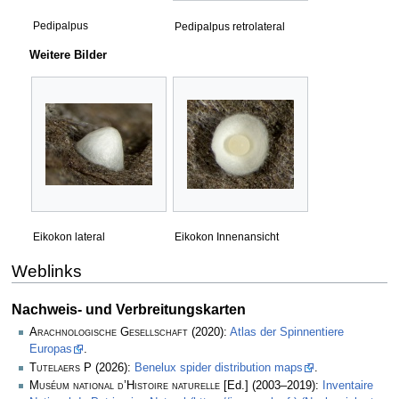
Pedipalpus
Pedipalpus retrolateral
Weitere Bilder
Eikokon lateral
Eikokon Innenansicht
Weblinks
Nachweis- und Verbreitungskarten
Arachnologische Gesellschaft
(2020):
Atlas der Spinnentiere
Europas
.
Tutelaers P
(2026):
Benelux spider distribution maps
.
Muséum national d’Histoire naturelle
[Ed.] (2003–2019):
Inventaire