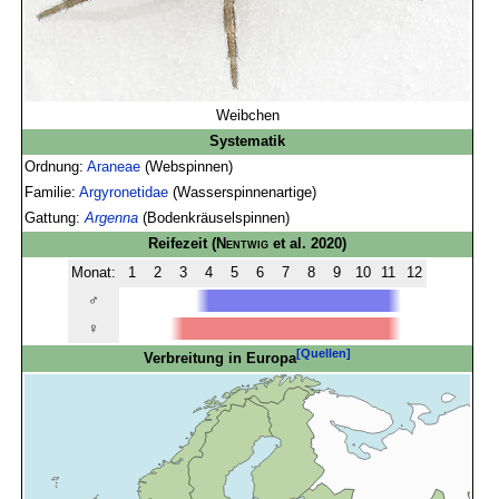
Weibchen
Systematik
Ordnung:
Araneae
(Webspinnen)
Familie:
Argyronetidae
(Wasserspinnenartige)
Gattung:
Argenna
(Bodenkräuselspinnen)
Reifezeit
(
Nentwig
et al. 2020)
Monat:
1
2
3
4
5
6
7
8
9
10
11
12
♂
♀
[Quellen]
Verbreitung in Europa