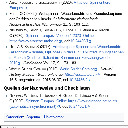
Arachnologische Gesellschaft
(2020):
Atlas der Spinnentiere
Europas
.
Finch OD
(2008): Webspinnen, Weberknechte und Pseudoskorpione
der Ostfriesischen Inseln.
Schriftenreihe Nationalpark
Niedersächsisches Wattenmeer
11, S. 103–112.
Nentwig W, Blick T, Bosmans R, Gloor D, Hänggi A & Kropf
C
(2020):
Spinnen Europas. Version 1.2020. Online
https://www.araneae.nmbe.ch
, doi:
10.24436/1
.
Rief A & Ballini S
(2017):
Erhebung der Spinnen und Weberknechte
(Arachnida: Araneae, Opiliones) in den LTSER-Untersuchungsflächen
in Matsch (Südtirol, Italien) im Rahmen der Forschungswoche
2016
.
Gredleriana
Vol. 17, S. 173–183.
World Spider Catalog
(2015):
World Spider Catalog
.
Natural
History Museum Bern, online auf
http://wsc.nmbe.ch
, Version
16.5, abgerufen am 2015-08-07, doi:
10.24436/2
.
Quellen der Nachweise und Checklisten
Nentwig W, Blick T, Bosmans R, Gloor D, Hänggi A & Kropf
C
(2020):
Spinnen Europas. Online https://www.araneae.nmbe.ch
(automatisch synchronisiert)
, doi:
10.24436/1
.
Kategorien
:
Argenna
Halotolerant
Navigation