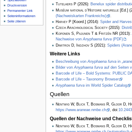
Spezialseiten
Tutelaers P
(2026):
Benelux spider distribu
Druckversion
Muséum national d’Histoire naturelle
[Ed.] (
Permanenter Link
(Nachweiskarten Frankreichs)
.
Seiten­­informationen
Seite zitieren
Harvey P
[Koord.] (2014):
Spider and Harve
Czech Arachnological Society
(2015):
Distr
Koponen S, Pajunen T & Fritzén NR
(2013):
Nachweise von
Anyphaena furva
(PDF)
Dimitrov D, Indzhov S
(2021):
Spiders (Arane
Weitere Links
Beschreibung von
Anyphaena furva
in „arane
Bilder von
Anyphaena furva
auf den Seiten v
Barcode of Life – Bold Systems: PUBLIC
Barcode of Life – Taxonomy Browser
Anyphaena furva
im World Spider Catalog
Quellen
Nentwig W, Blick T, Bosmans R, Gloor D, H
https://www.araneae.nmbe.ch
, doi:
10.2443
Quellen der Nachweise und Checklis
Nentwig W, Blick T, Bosmans R, Gloor D, H
https://www.araneae.nmbe.ch (automatisch s