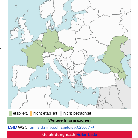
.
etabliert,
nicht etabliert,
nicht betrachtet
Weitere Informationen
LSID
WSC:
urn:lsid:nmbe.ch:spidersp:023677
Gefährdung nach
Roter Liste