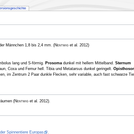
ersionsgeschichte
 der Männchen 1,8 bis 2,4 mm.
(
Nentwig
et al. 2012)
mbolus lang und S-förmig.
Prosoma
dunkel mit hellem Mittelband.
Sternum
un, Coxa und Femur hell. Tibia und Metatarsus dunkel geringelt.
Opisthoso
en, im Zentrum 2 Paar dunkle Flecken, sehr variable, auch fast schwarze Tie
sräumen
(
Nentwig
et al. 2012)
.
 der Spinnentiere Europas
.