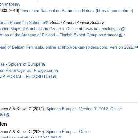
tion maps
.
2003–2019):
Inventaire National du Patrimoine Naturel (https://inpn.mnhn.fr)
stman Recording Scheme
.
British Arachnological Society
.
ibution Maps of Arachnids in Czechia. Online at: www.arachnology.cz
.
Atlas of the Araneae of Finland – Finnish Expert Group on Araneae
.:
ae) of Balkan Peninsula. online at http://balkan-spiders.com. Version 2021.
ae - Spiders of Europe”
on Pierre Oger auf Piwigo.com
 DATA PORTAL - RECORD LIST
änggi A & Kropf C
(2012):
Spinnen Europas. Version 01.2012. Online
6/1
.
ten
änggi A & Kropf C
(2020):
Spinnen Europas. Online
ynchronisiert)
, doi:
10.24436/1
.