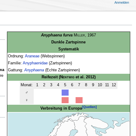
Anmelden
Anyphaena furva
Miller
, 1967
Dunkle Zartspinne
Systematik
Ordnung:
Araneae
(Webspinnen)
Familie:
Anyphaenidae
(Zartspinnen)
ma
Gattung:
Anyphaena
(Echte Zartspinnen)
re
Reifezeit
(
Nentwig
et al. 2012)
Monat:
1
2
3
4
5
6
7
8
9
10
11
12
♂
♀
[Quellen]
Verbreitung in Europa