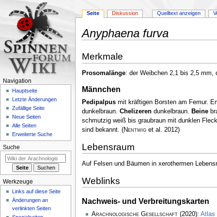
Seite
Diskussion
Quelltext anzeigen
V
Anyphaena furva
Zur
Zur
Merkmale
Navigation
Suche
springen
springen
Prosomalänge
: der Weibchen 2,1 bis 2,5 mm,
Navigation
Männchen
Hauptseite
Letzte Änderungen
Pedipalpus
mit kräftigen Borsten am Femur. E
Zufällige Seite
dunkelbraun.
Chelizeren
dunkelbraun.
Beine
bra
Neue Seiten
schmutzig weiß bis graubraun mit dunklen Fleck
Alle Seiten
sind bekannt.
(
Nentwig
et al. 2012)
Erweiterte Suche
Lebensraum
Suche
Auf Felsen und Bäumen in xerothermen Leben
Weblinks
Werkzeuge
Links auf diese Seite
Nachweis- und Verbreitungskarten
Änderungen an
verlinkten Seiten
Arachnologische Gesellschaft
(2020):
Atlas