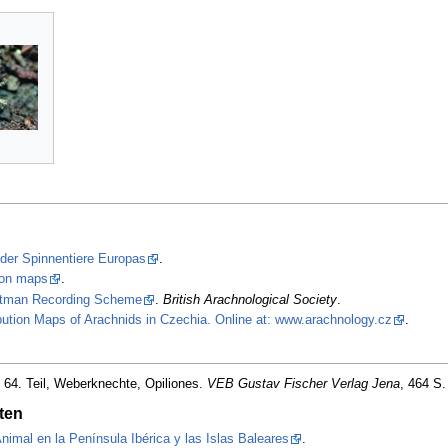
 der Spinnentiere Europas
.
tion maps
.
stman Recording Scheme
.
British Arachnological Society
.
ibution Maps of Arachnids in Czechia. Online at: www.arachnology.cz
.
 64. Teil, Weberknechte, Opiliones.
VEB Gustav Fischer Verlag Jena
, 464 S.
ten
nimal en la Península Ibérica y las Islas Baleares
.