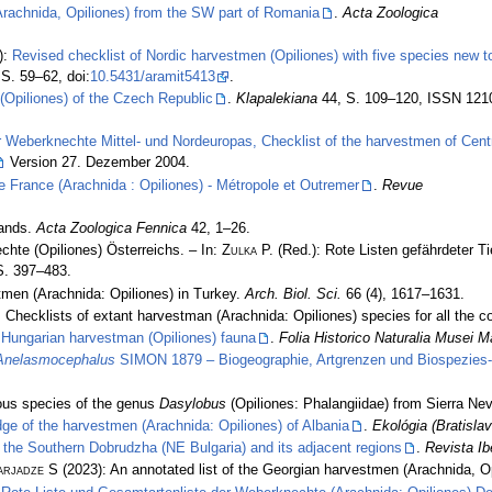
(Arachnida, Opiliones) from the SW part of Romania
.
Acta Zoologica
):
Revised checklist of Nordic harvestmen (Opiliones) with five species new t
S. 59–62, doi:
10.5431/aramit5413
.
(Opiliones) of the Czech Republic
.
Klapalekiana
44, S. 109–120, ISSN 121
r Weberknechte Mittel- und Nordeuropas, Checklist of the harvestmen of Cent
Version 27. Dezember 2004.
e France (Arachnida : Opiliones) - Métropole et Outremer
.
Revue
lands.
Acta Zoologica Fennica
42, 1–26.
chte (Opiliones) Österreichs. – In:
Zulka
P. (Red.): Rote Listen gefährdeter 
S. 397–483.
men (Arachnida: Opiliones) in Turkey.
Arch. Biol. Sci.
66 (4), 1617–1631.
 Checklists of extant harvestman (Arachnida: Opiliones) species for all the co
 Hungarian harvestman (Opiliones) fauna
.
Folia Historico Naturalia Musei M
Anelasmocephalus
SIMON 1879 – Biogeographie, Artgrenzen und Biospezies-K
ous species of the genus
Dasylobus
(Opiliones: Phalangiidae) from Sierra Ne
dge of the harvestmen (Arachnida: Opiliones) of Albania
.
Ekológia (Bratislav
 the Southern Dobrudzha (NE Bulgaria) and its adjacent regions
.
Revista Ib
arjadze S
(2023): An annotated list of the Georgian harvestmen (Arachnida, O