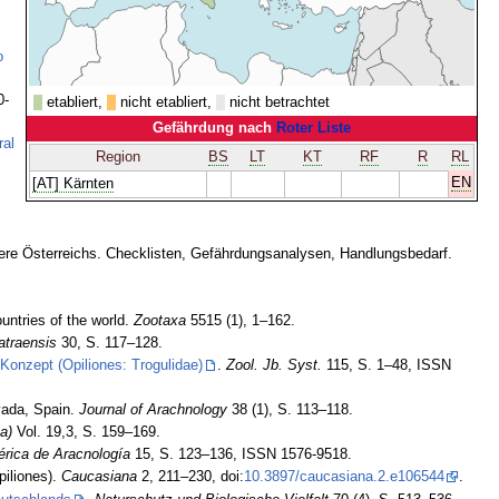
o
0-
etabliert,
nicht etabliert,
nicht betrachtet
Gefährdung nach
Roter Liste
ral
Region
BS
LT
KT
RF
R
RL
EN
[AT] Kärnten
Tiere Österreichs. Checklisten, Gefährdungsanalysen, Handlungsbedarf.
untries of the world.
Zootaxa
5515 (1), 1–162.
atraensis
30, S. 117–128.
onzept (Opiliones: Trogulidae)
.
Zool. Jb. Syst.
115, S. 1–48, ISSN
vada, Spain.
Journal of Arachnology
38 (1), S. 113–118.
a)
Vol. 19,3, S. 159–169.
érica de Aracnología
15, S. 123–136, ISSN 1576-9518.
piliones).
Caucasiana
2, 211–230, doi:
10.3897/caucasiana.2.e106544
.