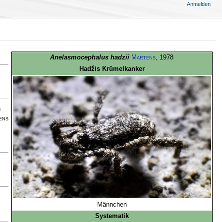
Anmelden
Anelasmocephalus hadzii
Martens
, 1978
Hadžis Krümelkanker
n
ens
Männchen
Systematik