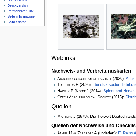
Spezialseiten
Druckversion
Permanenter Link
Seiten­­informationen
Seite zitieren
Weblinks
Nachweis- und Verbreitungskarten
Arachnologische Gesellschaft
(2020):
Atlas
Tutelaers P
(2026):
Benelux spider distribu
Harvey P
[Koord.] (2014):
Spider and Harve
Czech Arachnological Society
(2015):
Distr
Quellen
Martens J
(1978): Die Tierwelt Deutschlands
Quellen der Nachweise und Checklis
Angel M & Zarazaga A
(undatiert):
El Reino A