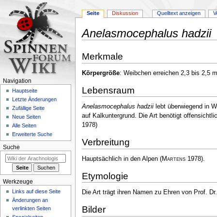
Seite
Diskussion
Quelltext anzeigen
V
Anelasmocephalus hadzii
Zur
Zur
Merkmale
Navigation
Suche
springen
springen
Körpergröße
: Weibchen erreichen 2,3 bis 2,5
Navigation
Lebensraum
Hauptseite
Letzte Änderungen
Anelasmocephalus hadzii
lebt überwiegend in W
Zufällige Seite
auf Kalkuntergrund. Die Art benötigt offensichtl
Neue Seiten
1978)
Alle Seiten
Erweiterte Suche
Verbreitung
Suche
Hauptsächlich in den Alpen
(
Martens
1978)
.
Etymologie
Werkzeuge
Links auf diese Seite
Die Art trägt ihren Namen zu Ehren von Prof. D
Änderungen an
Bilder
verlinkten Seiten