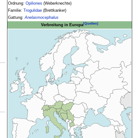
Ordnung:
Opiliones
(Weberknechte)
Familie:
Trogulidae
(Brettkanker)
Gattung:
Anelasmocephalus
[Quellen]
Verbreitung in Europa