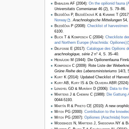
Babalean AF
(2004):
On the opilionid fauna 
Universitatis Comenianae
46 (2), S. 79–86.
Bezděčka P, Bezděčková K & Kvamme T
(2017
Norway
.
Arachnologische Mitteilungen
54, 
Bezděčka P
(2008):
Checklist of harvestmen 
6100.
Blick T & Komposch C
(2004):
Checkliste de
and Northern Europe (Arachnida: Opiliones)
Delfosse E
(2017):
Catalogue des Opilions d
arachnologique, série 2
n° 4, S. 35–40.
Heinäjoki M
(1944): Die Opilionenfauna Finn
Komposch C
(2009): Rote Liste der Weberkne
Grüne Reihe des Lebensministeriums
14/3, 
Kurt K
(2014): Updated Checklist of Harvest
Kury AB, Kury IS & De Oliveira ABR
(2024):
Lengyel GD & Murányi D
(2006):
Data to the
Martens J & Chemini C
(1988):
Die Gattung
0044-5193.
Martín R & Prieto CE
(2010): A new orophil
Mitov PG
(2000):
Contribution to the knowle
Mitov PG
(2007):
Opiliones (Arachnida) from
Modebadze N, Martens J, Snegovaya NY & B