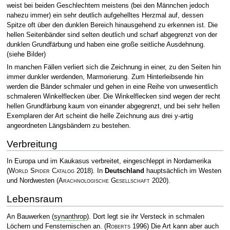
weist bei beiden Geschlechtern meistens (bei den Männchen jedoch
nahezu immer) ein sehr deutlich aufgehelltes Herzmal auf, dessen
Spitze oft über den dunklen Bereich hinausgehend zu erkennen ist. Die
hellen Seitenbänder sind selten deutlich und scharf abgegrenzt von der
dunklen Grundfärbung und haben eine große seitliche Ausdehnung.
(siehe Bilder)
In manchen Fällen verliert sich die Zeichnung in einer, zu den Seiten hin
immer dunkler werdenden, Marmorierung. Zum Hinterleibsende hin
werden die Bänder schmaler und gehen in eine Reihe von unwesentlich
schmaleren Winkelflecken über. Die Winkelflecken sind wegen der recht
hellen Grundfärbung kaum von einander abgegrenzt, und bei sehr hellen
Exemplaren der Art scheint die helle Zeichnung aus drei y-artig
angeordneten Längsbändern zu bestehen.
Verbreitung
In Europa und im Kaukasus verbreitet, eingeschleppt in Nordamerika
(
World Spider Catalog
2018)
. In
Deutschland
hauptsächlich im Westen
und Nordwesten
(
Arachnologische Gesellschaft
2020)
.
Lebensraum
An Bauwerken (
synanthrop
). Dort legt sie ihr Versteck in schmalen
Löchern und Fensternischen an.
(
Roberts
1996)
Die Art kann aber auch