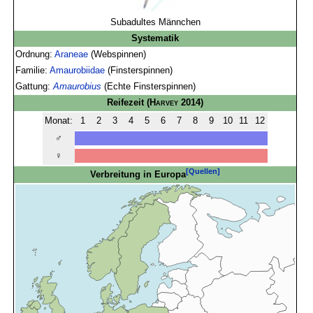
Subadultes Männchen
Systematik
Ordnung:
Araneae
(Webspinnen)
Familie:
Amaurobiidae
(Finsterspinnen)
Gattung:
Amaurobius
(Echte Finsterspinnen)
Reifezeit
(
Harvey
2014)
Monat:
1
2
3
4
5
6
7
8
9
10
11
12
♂
♀
[Quellen]
Verbreitung in Europa