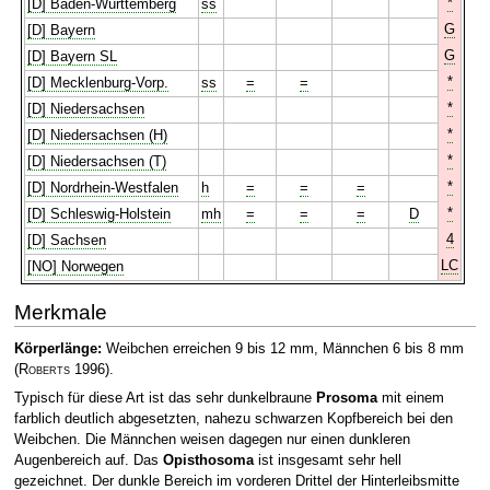
*
[D] Baden-Württemberg
ss
G
[D] Bayern
G
[D] Bayern SL
*
[D] Mecklenburg-Vorp.
ss
=
=
*
[D] Niedersachsen
*
[D] Niedersachsen (H)
*
[D] Niedersachsen (T)
*
[D] Nordrhein-Westfalen
h
=
=
=
*
[D] Schleswig-Holstein
mh
=
=
=
D
4
[D] Sachsen
LC
[NO] Norwegen
Merkmale
Körperlänge:
Weibchen erreichen 9 bis 12 mm, Männchen 6 bis 8 mm
(
Roberts
1996)
.
Typisch für diese Art ist das sehr dunkelbraune
Prosoma
mit einem
farblich deutlich abgesetzten, nahezu schwarzen Kopfbereich bei den
Weibchen. Die Männchen weisen dagegen nur einen dunkleren
Augenbereich auf. Das
Opisthosoma
ist insgesamt sehr hell
gezeichnet. Der dunkle Bereich im vorderen Drittel der Hinterleibsmitte