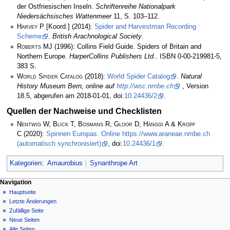
der Ostfriesischen Inseln.
Schriftenreihe Nationalpark
Niedersächsisches Wattenmeer
11, S. 103–112.
Harvey P
[Koord.] (2014):
Spider and Harvestman Recording
Scheme
.
British Arachnological Society
.
Roberts MJ
(1996): Collins Field Guide. Spiders of Britain and
Northern Europe.
HarperCollins Publishers Ltd.
. ISBN 0-00-219981-5,
383 S.
World Spider Catalog
(2018):
World Spider Catalog
.
Natural
History Museum Bern, online auf
http://wsc.nmbe.ch
, Version
18.5, abgerufen am 2018-01-01, doi:
10.24436/2
.
Quellen der Nachweise und Checklisten
Nentwig W, Blick T, Bosmans R, Gloor D, Hänggi A & Kropf
C
(2020):
Spinnen Europas. Online https://www.araneae.nmbe.ch
(automatisch synchronisiert)
, doi:
10.24436/1
.
Kategorien
:
Amaurobius
Synanthrope Art
Navigation
Hauptseite
Letzte Änderungen
Zufällige Seite
Neue Seiten
Alle Seiten