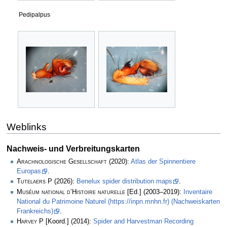
Pedipalpus
Weblinks
Nachweis- und Verbreitungskarten
Arachnologische Gesellschaft
(2020):
Atlas der Spinnentiere
Europas
.
Tutelaers P
(2026):
Benelux spider distribution maps
.
Muséum national d’Histoire naturelle
[Ed.] (2003–2019):
Inventaire
National du Patrimoine Naturel (https://inpn.mnhn.fr) (Nachweiskarten
Frankreichs)
.
Harvey P
[Koord.] (2014):
Spider and Harvestman Recording