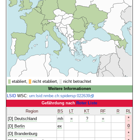
etabliert,
nicht etabliert,
nicht betrachtet
Weitere Informationen
LSID
WSC:
urn:lsid:nmbe.ch:spidersp:022639
Gefährdung nach
Roter Liste
Region
BS
LT
KT
RF
R
RL
*
[D] Deutschland
mh
=
?
=
0
[D] Berlin
ex
*
[D] Brandenburg