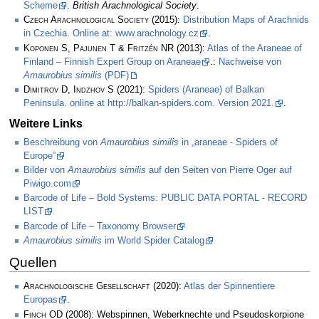
Scheme
.
British Arachnological Society
.
Czech Arachnological Society
(2015):
Distribution Maps of Arachnids
in Czechia. Online at: www.arachnology.cz
.
Koponen S, Pajunen T & Fritzén NR
(2013):
Atlas of the Araneae of
Finland – Finnish Expert Group on Araneae
.:
Nachweise von
Amaurobius similis
(PDF)
Dimitrov D, Indzhov S
(2021):
Spiders (Araneae) of Balkan
Peninsula. online at http://balkan-spiders.com. Version 2021.
.
Weitere Links
Beschreibung von
Amaurobius similis
in „araneae - Spiders of
Europe”
Bilder von
Amaurobius similis
auf den Seiten von Pierre Oger auf
Piwigo.com
Barcode of Life – Bold Systems: PUBLIC DATA PORTAL - RECORD
LIST
Barcode of Life – Taxonomy Browser
Amaurobius similis
im World Spider Catalog
Quellen
Arachnologische Gesellschaft
(2020):
Atlas der Spinnentiere
Europas
.
Finch OD
(2008): Webspinnen, Weberknechte und Pseudoskorpione