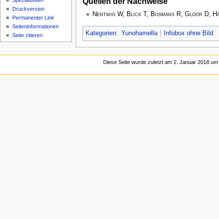
Quellen der Nachweise
Spezialseiten
Druckversion
Nentwig W, Blick T, Bosmans R, Gloor D, H
Permanenter Link
Seiten­­informationen
Kategorien
:
Yunohamella
Infobox ohne Bild
Seite zitieren
Diese Seite wurde zuletzt am 2. Januar 2018 um 