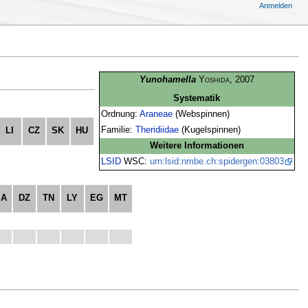
Anmelden
Yunohamella
Yoshida
, 2007
Systematik
Ordnung:
Araneae
(Webspinnen)
Familie:
Theridiidae
(Kugelspinnen)
LI
CZ
SK
HU
Weitere Informationen
LSID
WSC:
urn:lsid:nmbe.ch:spidergen:03803
MA
DZ
TN
LY
EG
MT