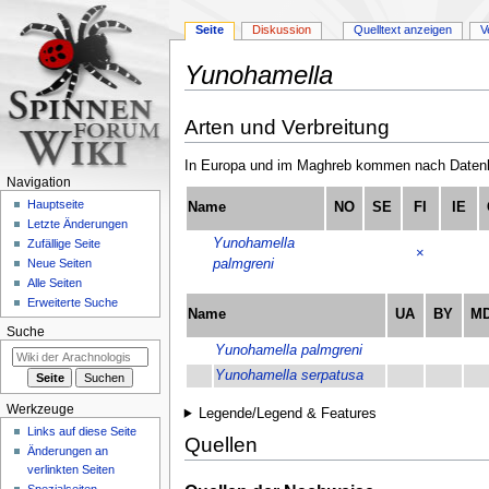
Seite
Diskussion
Quelltext anzeigen
V
Yunohamella
Zur
Zur
Arten und Verbreitung
Navigation
Suche
springen
springen
In Europa und im Maghreb kommen nach Datenla
Navigation
Hauptseite
Name
NO
SE
FI
IE
Letzte Änderungen
Yunohamella
Zufällige Seite
×
palmgreni
Neue Seiten
Alle Seiten
Erweiterte Suche
Name
UA
BY
M
Suche
Yunohamella palmgreni
Yunohamella serpatusa
Werkzeuge
Legende/Legend & Features
Links auf diese Seite
Quellen
Änderungen an
verlinkten Seiten