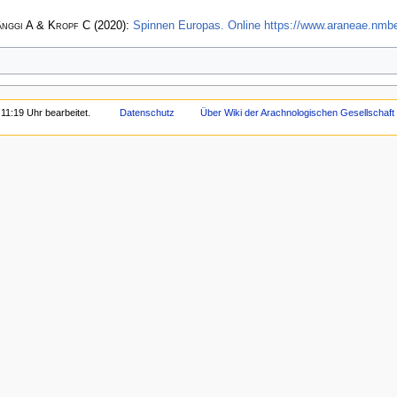
änggi A & Kropf C
(2020):
Spinnen Europas. Online https://www.araneae.nmbe
11:19 Uhr bearbeitet.
Datenschutz
Über Wiki der Arachnologischen Gesellschaft 