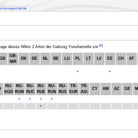
ersionsgeschichte
[A]
ge dieses Wikis 2 Arten der Gattung
Yunohamella
vor.
GB-
GB
DK
DE
NL
BE
LU
PL
LT
LV
EE
CH
AT
NIR
×
×
RU-
RU-
RU-
RU-
RU-
RU-
TR-
TR-
D
CY
AM
AZ
GE
KGD
RUW
RUC
RUE
RUN
RUS
EUR
ASI
×
×
×
×
×