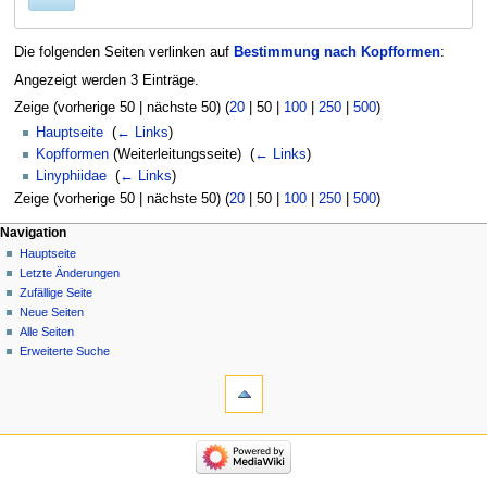
Die folgenden Seiten verlinken auf
Bestimmung nach Kopfformen
:
Angezeigt werden 3 Einträge.
Zeige (
vorherige 50
|
nächste 50
) (
20
|
50
|
100
|
250
|
500
)
Hauptseite
‎
(
← Links
)
Kopfformen
(Weiterleitungsseite) ‎
(
← Links
)
Linyphiidae
‎
(
← Links
)
Zeige (
vorherige 50
|
nächste 50
) (
20
|
50
|
100
|
250
|
500
)
Navigation
Hauptseite
Letzte Änderungen
Zufällige Seite
Neue Seiten
Alle Seiten
Erweiterte Suche