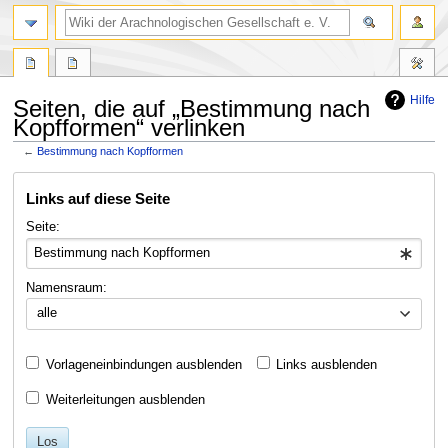
Hilfe
Seiten, die auf „Bestimmung nach
Kopfformen“ verlinken
←
Bestimmung nach Kopfformen
Zur
Zur
Links auf diese Seite
Navigation
Suche
springen
springen
Seite:
Namensraum:
alle
Vorlageneinbindungen ausblenden
Links ausblenden
Weiterleitungen ausblenden
Los