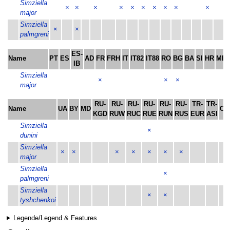
Simziella
×
×
×
×
×
×
×
×
×
×
major
Simziella
×
×
palmgreni
ES-
Name
PT
ES
AD
FR
FRH
IT
IT82
IT88
RO
BG
BA
SI
HR
ME
IB
Simziella
×
×
×
major
RU-
RU-
RU-
RU-
RU-
RU-
TR-
TR-
Name
UA
BY
MD
CY
KGD
RUW
RUC
RUE
RUN
RUS
EUR
ASI
Simziella
×
dunini
Simziella
×
×
×
×
×
×
×
major
Simziella
×
palmgreni
Simziella
×
×
tyshchenkoi
Legende/Legend & Features