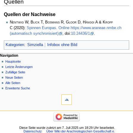
Quellen
Quellen der Nachweise
Nentwig W, Blick T, Bosmans R, Gloor D, Hänggi A & Kropf
C
(2020):
Spinnen Europas. Online https://www.araneae.nmbe.ch
(automatisch synchronisiert)
, doi:
10.24436/1
.
Kategorien
:
Simziella
Infobox ohne Bild
Navigation
Hauptseite
Letzte Änderungen
Zufällige Seite
Neue Seiten
Alle Seiten
Erweiterte Suche
Diese Seite wurde zuletzt am 7. Juli 2025 um 18:29 Uhr bearbeitet.
Datenschutz
Über Wiki der Arachnologischen Gesellschaft e.