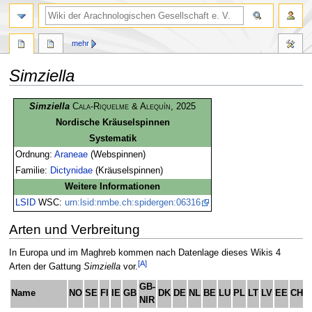
mehr
Simziella
Zur
Zur
Simziella
Cala-Riquelme & Alequín
, 2025
Navigation
Suche
Nordische Kräuselspinnen
springen
springen
Systematik
Ordnung:
Araneae
(Webspinnen)
Familie:
Dictynidae
(Kräuselspinnen)
Weitere Informationen
LSID
WSC:
urn:lsid:nmbe.ch:spidergen:06316
Arten und Verbreitung
In Europa und im Maghreb kommen nach Datenlage dieses Wikis 4
[A]
Arten der Gattung
Simziella
vor.
GB-
Name
NO
SE
FI
IE
GB
DK
DE
NL
BE
LU
PL
LT
LV
EE
CH
A
NIR