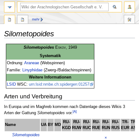
mehr
Silometopoides
Zur
Zur
Silometopoides
Eskov
, 1949
Navigation
Suche
Systematik
springen
springen
Ordnung:
Araneae
(Webspinnen)
Familie:
Linyphiidae
(Zwerg-/Baldachinspinnen)
Weitere Informationen
LSID
WSC:
urn:lsid:nmbe.ch:spidergen:01257
Arten und Verbreitung
In Europa und im Maghreb kommen nach Datenlage dieses Wikis 3
[A]
Arten der Gattung
Silometopoides
vor.
RU-
RU-
RU-
RU-
RU-
RU-
TR-
TR-
Name
UA
BY
MD
KGD
RUW
RUC
RUE
RUN
RUS
EUR
ASI
Silometopoides
×