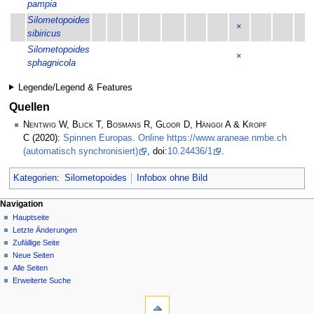
pampia
Silometopoides
×
sibiricus
Silometopoides
×
sphagnicola
Legende/Legend & Features
Quellen
Nentwig W, Blick T, Bosmans R, Gloor D, Hänggi A & Kropf
C
(2020):
Spinnen Europas. Online https://www.araneae.nmbe.ch
(automatisch synchronisiert)
, doi:
10.24436/1
.
Kategorien
:
Silometopoides
Infobox ohne Bild
Navigation
Hauptseite
Letzte Änderungen
Zufällige Seite
Neue Seiten
Alle Seiten
Erweiterte Suche