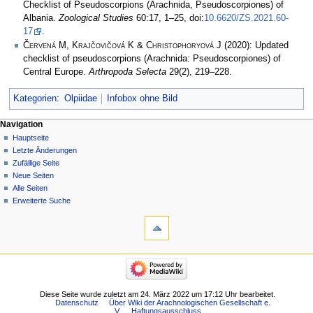
Checklist of Pseudoscorpions (Arachnida, Pseudoscorpiones) of
Albania.
Zoological Studies
60:17, 1–25, doi:
10.6620/ZS.2021.60-
17
.
Červená M, Krajčovičová K & Christophoryová J
(2020): Updated
checklist of pseudoscorpions (Arachnida: Pseudoscorpiones) of
Central Europe.
Arthropoda Selecta
29(2), 219–228.
Kategorien
:
Olpiidae
Infobox ohne Bild
Navigation
Hauptseite
Letzte Änderungen
Zufällige Seite
Neue Seiten
Alle Seiten
Erweiterte Suche
Diese Seite wurde zuletzt am 24. März 2022 um 17:12 Uhr bearbeitet.
Datenschutz
Über Wiki der Arachnologischen Gesellschaft e.
V.
Haftungsausschluss