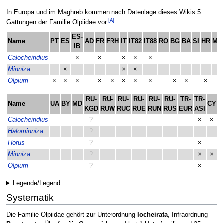
In Europa und im Maghreb kommen nach Datenlage dieses Wikis 5
[A]
Gattungen der Familie Olpiidae vor.
ES-
Name
PT
ES
AD
FR
FRH
IT
IT82
IT88
RO
BG
BA
SI
HR
ME
IB
Calocheiridius
×
×
×
×
×
Minniza
×
×
×
Olpium
×
×
×
×
×
×
×
×
×
×
×
RU-
RU-
RU-
RU-
RU-
RU-
TR-
TR-
Name
UA
BY
MD
CY
A
KGD
RUW
RUC
RUE
RUN
RUS
EUR
ASI
Calocheiridius
?
×
×
Halominniza
?
Horus
?
×
Minniza
?
×
×
Olpium
?
×
Legende/Legend
Systematik
Die Familie Olpiidae gehört zur Unterordnung
Iocheirata
, Infraordnung