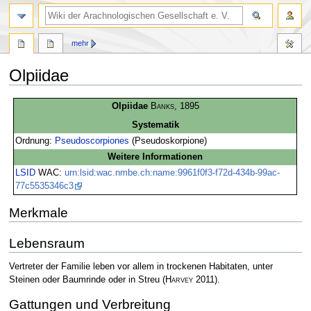
mehr
Olpiidae
Zur
Zur
Olpiidae
Banks
, 1895
Navigation
Suche
Systematik
springen
springen
Ordnung:
Pseudoscorpiones
(Pseudoskorpione)
Weitere Informationen
LSID
WAC:
urn:lsid:wac.nmbe.ch:name:9961f0f3-f72d-434b-99ac-
77c5535346c3
Merkmale
Lebensraum
Vertreter der Familie leben vor allem in trockenen Habitaten, unter
Steinen oder Baumrinde oder in Streu
(
Harvey
2011)
.
Gattungen und Verbreitung