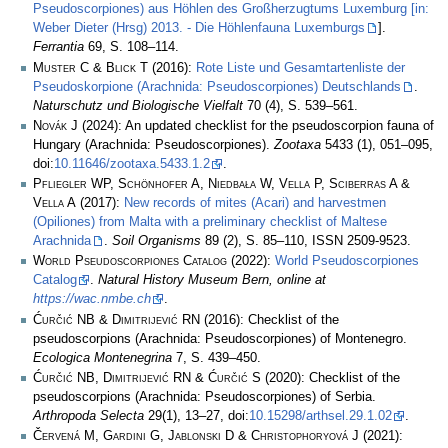
Pseudoscorpiones) aus Höhlen des Großherzugtums Luxemburg [in:
Weber Dieter (Hrsg) 2013. - Die Höhlenfauna Luxemburgs
].
Ferrantia
69, S. 108–114.
Muster C & Blick T
(2016):
Rote Liste und Gesamtartenliste der
Pseudoskorpione (Arachnida: Pseudoscorpiones) Deutschlands
.
Naturschutz und Biologische Vielfalt
70 (4), S. 539–561.
Novák J
(2024): An updated checklist for the pseudoscorpion fauna of
Hungary (Arachnida: Pseudoscorpiones).
Zootaxa
5433 (1), 051–095,
doi:
10.11646/zootaxa.5433.1.2
.
Pfliegler WP, Schönhofer A, Niedbała W, Vella P, Sciberras A &
Vella A
(2017):
New records of mites (Acari) and harvestmen
(Opiliones) from Malta with a preliminary checklist of Maltese
Arachnida
.
Soil Organisms
89 (2), S. 85–110, ISSN 2509-9523.
World Pseudoscorpiones Catalog
(2022):
World Pseudoscorpiones
Catalog
.
Natural History Museum Bern, online at
https://wac.nmbe.ch
.
Ćurčić NB & Dimitrijević RN
(2016): Checklist of the
pseudoscorpions (Arachnida: Pseudoscorpiones) of Montenegro.
Ecologica Montenegrina
7, S. 439–450.
Ćurčić NB, Dimitrijević RN & Ćurčić S
(2020): Checklist of the
pseudoscorpions (Arachnida: Pseudoscorpiones) of Serbia.
Arthropoda Selecta
29(1), 13–27, doi:
10.15298/arthsel.29.1.02
.
Červená M, Gardini G, Jablonski D & Christophoryová J
(2021):