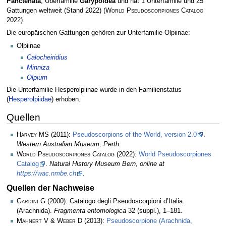
Panctenata
, Überfamilie
Garypoidea
und hat 1 Unterfamilie und 25
Gattungen weltweit (Stand 2022)
(
World Pseudoscorpiones Catalog
2022)
.
Die europäischen Gattungen gehören zur Unterfamilie Olpiinae:
Olpiinae
Calocheiridius
Minniza
Olpium
Die Unterfamilie Hesperolpiinae wurde in den Familienstatus
(
Hesperolpiidae
) erhoben.
Quellen
Harvey MS
(2011):
Pseudoscorpions of the World, version 2.0
.
Western Australian Museum, Perth
.
World Pseudoscorpiones Catalog
(2022):
World Pseudoscorpiones
Catalog
.
Natural History Museum Bern, online at
https://wac.nmbe.ch
.
Quellen der Nachweise
Gardini G
(2000): Catalogo degli Pseudoscorpioni d’Italia
(Arachnida).
Fragmenta entomologica
32 (suppl.), 1–181.
Mahnert V & Weber D
(2013):
Pseudoscorpione (Arachnida,