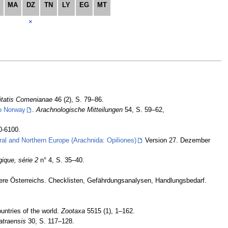
MA
DZ
TN
LY
EG
MT
×
itatis Comenianae
46 (2), S. 79–86.
to Norway
.
Arachnologische Mitteilungen
54, S. 59–62,
0-6100.
al and Northern Europe (Arachnida: Opiliones)
Version 27. Dezember
ique, série 2
n° 4, S. 35–40.
Tiere Österreichs. Checklisten, Gefährdungsanalysen, Handlungsbedarf.
untries of the world.
Zootaxa
5515 (1), 1–162.
atraensis
30, S. 117–128.