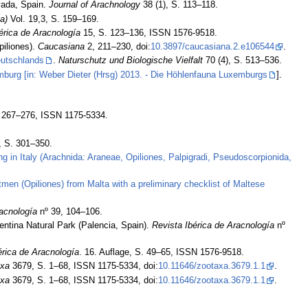
vada, Spain.
Journal of Arachnology
38 (1), S. 113–118.
a)
Vol. 19,3, S. 159–169.
érica de Aracnología
15, S. 123–136, ISSN 1576-9518.
piliones).
Caucasiana
2, 211–230, doi:
10.3897/caucasiana.2.e106544
.
eutschlands
.
Naturschutz und Biologische Vielfalt
70 (4), S. 513–536.
urg [in: Weber Dieter (Hrsg) 2013. - Die Höhlenfauna Luxemburgs
].
 267–276, ISSN 1175-5334.
, S. 301–350.
ing in Italy (Arachnida: Araneae, Opiliones, Palpigradi, Pseudoscorpionida,
men (Opiliones) from Malta with a preliminary checklist of Maltese
racnología
nº 39, 104–106.
ntina Natural Park (Palencia, Spain).
Revista Ibérica de Aracnología
nº
érica de Aracnología
. 16. Auflage, S. 49–65, ISSN 1576-9518.
axa
3679, S. 1–68, ISSN 1175-5334, doi:
10.11646/zootaxa.3679.1.1
.
axa
3679, S. 1–68, ISSN 1175-5334, doi:
10.11646/zootaxa.3679.1.1
.