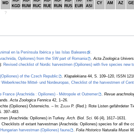
RU-
RU-
RU-
RU-
RU-
RU-
TR-
TR-
MD
CY
AM
AZ
GE
KGD
RUW
RUC
RUE
RUN
RUS
EUR
ASI
?
nimal en la Península Ibérica y las Islas Baleares
.
(Arachnida, Opiliones) from the SW part of Romania
.
Acta Zoologica Univers
):
Revised checklist of Nordic harvestmen (Opiliones) with five species new 
(Opiliones) of the Czech Republic
.
Klapalekiana
44, S. 109–120, ISSN 121
r Weberknechte Mittel- und Nordeuropas, Checklist of the harvestmen of Centr
e France (Arachnida : Opiliones) - Métropole et Outremer
.
Revue arachnolog
lands.
Acta Zoologica Fennica
42, 1–26.
chte (Opiliones) Österreichs. – In:
Zulka
P. (Red.): Rote Listen gefährdeter 
S. 397–483.
men (Arachnida: Opiliones) in Turkey.
Arch. Biol. Sci.
66 (4), 1617–1631.
 Checklists of extant harvestman (Arachnida: Opiliones) species for all the co
 Hungarian harvestman (Opiliones) fauna
.
Folia Historico Naturalia Musei M