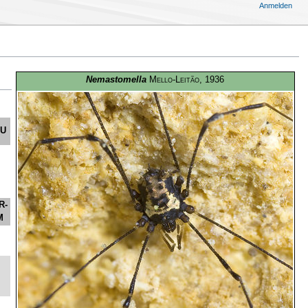
Anmelden
Nemastomella
Mello-Leitão
, 1936
HU
R-
M