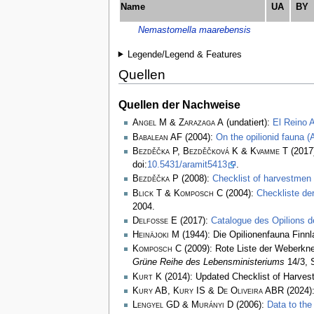
Name
UA
BY
Nemastomella maarebensis
Legende/Legend & Features
Quellen
Quellen der Nachweise
Angel M & Zarazaga A
(undatiert):
El Reino A
Babalean AF
(2004):
On the opilionid fauna 
Bezděčka P, Bezděčková K & Kvamme T
(2017
doi:
10.5431/aramit5413
.
Bezděčka P
(2008):
Checklist of harvestmen 
Blick T & Komposch C
(2004):
Checkliste de
2004.
Delfosse E
(2017):
Catalogue des Opilions d
Heinäjoki M
(1944): Die Opilionenfauna Finn
Komposch C
(2009): Rote Liste der Weberkne
Grüne Reihe des Lebensministeriums
14/3, 
Kurt K
(2014): Updated Checklist of Harvest
Kury AB, Kury IS & De Oliveira ABR
(2024):
Lengyel GD & Murányi D
(2006):
Data to the