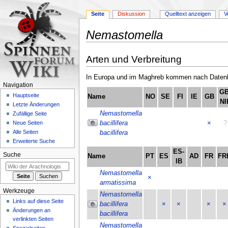
Seite
Diskussion
Quelltext anzeigen
V
Nemastomella
Zur
Zur
Arten und Verbreitung
Navigation
Suche
springen
springen
In Europa und im Maghreb kommen nach Datenla
Navigation
GB
Hauptseite
Name
NO
SE
FI
IE
GB
NI
Letzte Änderungen
Nemastomella
Zufällige Seite
bacillifera
×
?
Neue Seiten
Alle Seiten
bacillifera
Erweiterte Suche
ES-
Suche
Name
PT
ES
AD
FR
FR
IB
Nemastomella
×
armatissima
Werkzeuge
Nemastomella
Links auf diese Seite
bacillifera
×
×
×
×
Änderungen an
bacillifera
verlinkten Seiten
Nemastomella