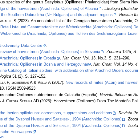
ous species of the genus
Dasylobus
(Opiliones: Phalangiidae) from Sierra Ne
dge of the harvestmen (Arachnida: Opiliones) of Albania
.
Ekológia (Bratislav
 the Southern Dobrudzha (NE Bulgaria) and its adjacent regions
.
Revista Ib
arjadze S
(2023): An annotated list of the Georgian harvestmen (Arachnida, O
:
Rote Liste und Gesamtartenliste der Weberknechte (Arachnida: Opiliones) D
:
Weberknechte (Arachnida, Opiliones) aus Höhlen des Großherzogtums Luxemb
 Biodiversity Data Centre
.
 review of harvestmen (Arachnida: Opiliones) in Slovenia
.
Zootaxa
1325, S.
rachnida: Opiliones) in Croatia
.
Nat. Croat.
Vol. 13, No.3, S. 231–296.
Arachnida: Opiliones) in Bosnia and Herzegovina
.
Nat. Croat. Vol. 14 No. 4
nline Catalog of Italian spiders, with addenda on other Arachnid Orders occurr
logica
51 (2), S. 127–152.
lla P, Sciberras A & Vella A
(2017):
New records of mites (Acari) and harvest
110, ISSN 2509-9523.
os sobre Opiliones subterráneos de Cataluña (España).
Revista Ibérica de A
Á & Cuesta-Segura AD
(2025): Harvestmen (Opiliones) From The Montaña Pale
the Iberian opiliofauna: corrections, suppressions and additions
.
Revista Ib
ue of the Dyspnoi
Hansen
and
Sørensen
, 1904 (Arachnida: Opiliones)
.
Zoot
ue of the Dyspnoi
Hansen
and
Sørensen
, 1904 (Arachnida: Opiliones)
.
Zoot
lgische Hooiwagens
.