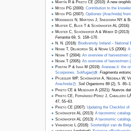
Martín R & Prieto CE
(2010): A new orophil
Mitov PG
(2000):
Contribution to the knowle
Mitov PG
(2007):
Opiliones (Arachnida) from
Modebadze N, Martens J, Snegovaya NY & B
Muster C, Blick T & Schönhofer AL
(2016)
Muster C, Schönhofer A & Weber D
(2013)
Ferrantia
69, S. 158–170.
N. N.
(2018):
Biodiversity Ireland – National
Novak T, Delakorda SL & Novak LS
(2006):
A
Novak T
(2004):
An overview of harvestmen (A
Novak T
(2005):
An overview of harvestmen (
Pantini P & Isaia M
(2019):
Araneae.it: the o
Scorpiones, Solifugae)
.
Fragmenta entomo
Pfliegler WP, Schönhofer A, Niedbała W, Ve
Arachnida
.
Soil Organisms
89 (2), S. 85–
Prieto CE & Meseguer A
(2021): Nuevos dat
Prieto CE, Fernández-Pérez J, Caballero L
47, 55–63.
Prieto CE
(2007):
Updating the Checklist of 
Schönhofer AL
(2013):
A taxonomic catalog
Schönhofer AL
(2013):
A taxonomic catalog
Vanhercke L
(2018):
Soortenlijst van de Be