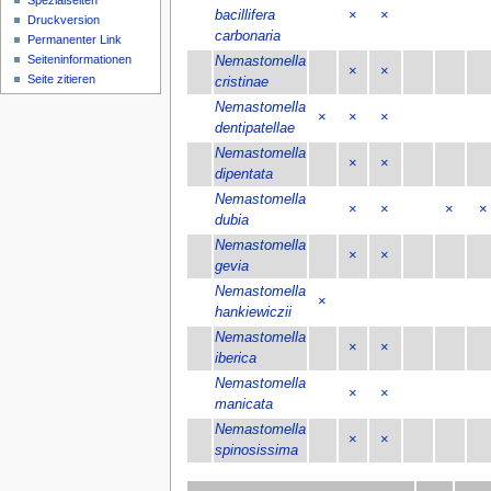
Spezialseiten
bacillifera
×
×
Druckversion
carbonaria
Permanenter Link
Seiten­­informationen
Nemastomella
×
×
Seite zitieren
cristinae
Nemastomella
×
×
×
dentipatellae
Nemastomella
×
×
dipentata
Nemastomella
×
×
×
×
dubia
Nemastomella
×
×
gevia
Nemastomella
×
hankiewiczii
Nemastomella
×
×
iberica
Nemastomella
×
×
manicata
Nemastomella
×
×
spinosissima