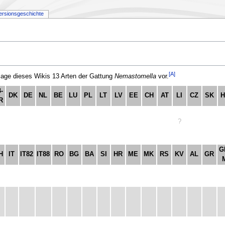
ersionsgeschichte
[A]
ge dieses Wikis 13 Arten der Gattung
Nemastomella
vor.
-
DK
DE
NL
BE
LU
PL
LT
LV
EE
CH
AT
LI
CZ
SK
R
?
G
H
IT
IT82
IT88
RO
BG
BA
SI
HR
ME
MK
RS
KV
AL
GR