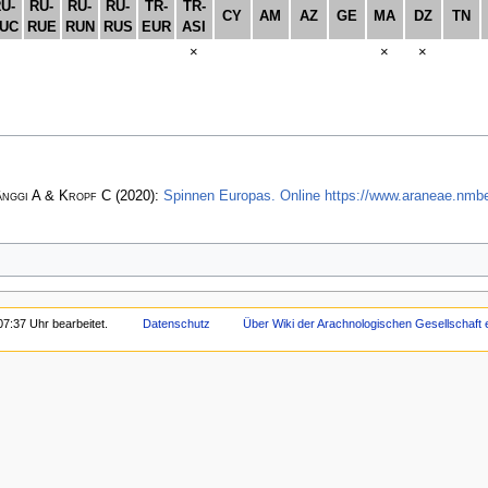
U-
RU-
RU-
RU-
TR-
TR-
CY
AM
AZ
GE
MA
DZ
TN
UC
RUE
RUN
RUS
EUR
ASI
×
×
×
änggi A & Kropf C
(2020):
Spinnen Europas. Online https://www.araneae.nmb
7:37 Uhr bearbeitet.
Datenschutz
Über Wiki der Arachnologischen Gesellschaft e