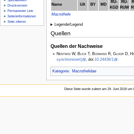
Spezialseiten
RU-
RU-
R
Name
UA
BY
MD
Druckversion
KGD
RUW
R
Permanenter Link
Macrothele
Seiten­­informationen
Seite zitieren
Legende/Legend
Quellen
Quellen der Nachweise
Nentwig W, Blick T, Bosmans R, Gloor D, H
synchronisiert)
, doi:
10.24436/1
.
Kategorie
:
Macrothelidae
Diese Seite wurde zuletzt am 29. Juni 2018 um 0