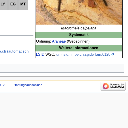
LY
EG
MT
Macrothele calpeiana
Systematik
Ordnung:
Araneae
(Webspinnen)
Weitere Informationen
e.ch (automatisch
LSID
WSC:
urn:lsid:nmbe.ch:spiderfam:0128
. V.
Haftungsausschluss