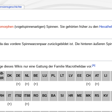
ersionsgeschichte
omorphen
(vogelspinnenartigen) Spinnen. Sie gehörten früher zu den
Hexathel
da das vordere Spinnwarzenpaar zurückgebildet ist. Die hinteren äußeren Spi
[A]
 dieses Wikis nur eine Gattung der Familie Macrothelidae vor.
B-
DK
DE
NL
BE
LU
PL
LT
LV
EE
CH
AT
LI
IR
(×)
(×)
(×)
(×)
(×)
RH
IT
IT82
IT88
RO
BG
BA
SI
HR
ME
MK
RS
KV
(×)
(×)