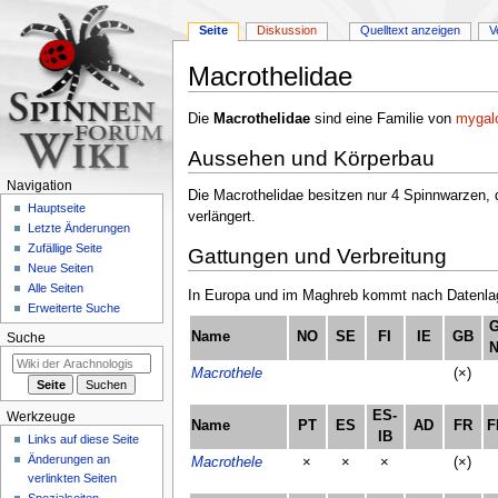
Seite
Diskussion
Quelltext anzeigen
V
Macrothelidae
Zur
Zur
Die
Macrothelidae
sind eine Familie von
mygal
Navigation
Suche
Aussehen und Körperbau
springen
springen
Navigation
Die Macrothelidae besitzen nur 4 Spinnwarzen, 
Hauptseite
verlängert.
Letzte Änderungen
Zufällige Seite
Gattungen und Verbreitung
Neue Seiten
Alle Seiten
In Europa und im Maghreb kommt nach Datenlage
Erweiterte Suche
G
Name
NO
SE
FI
IE
GB
Suche
N
Macrothele
(×)
ES-
Werkzeuge
Name
PT
ES
AD
FR
F
IB
Links auf diese Seite
Änderungen an
Macrothele
×
×
×
(×)
verlinkten Seiten