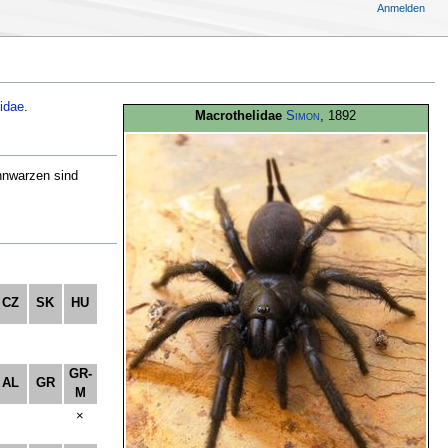
Anmelden
idae
.
Macrothelidae
Simon
, 1892
nnwarzen sind
CZ
SK
HU
GR-
AL
GR
M
×