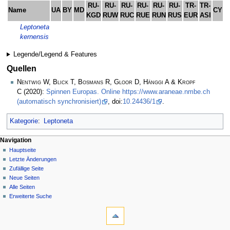
RU-
RU-
RU-
RU-
RU-
RU-
TR-
TR-
Name
UA
BY
MD
CY
A
KGD
RUW
RUC
RUE
RUN
RUS
EUR
ASI
Leptoneta
kernensis
Legende/Legend & Features
Quellen
Nentwig W, Blick T, Bosmans R, Gloor D, Hänggi A & Kropf
C
(2020):
Spinnen Europas. Online https://www.araneae.nmbe.ch
(automatisch synchronisiert)
, doi:
10.24436/1
.
Kategorie
:
Leptoneta
Navigation
Hauptseite
Letzte Änderungen
Zufällige Seite
Neue Seiten
Alle Seiten
Erweiterte Suche