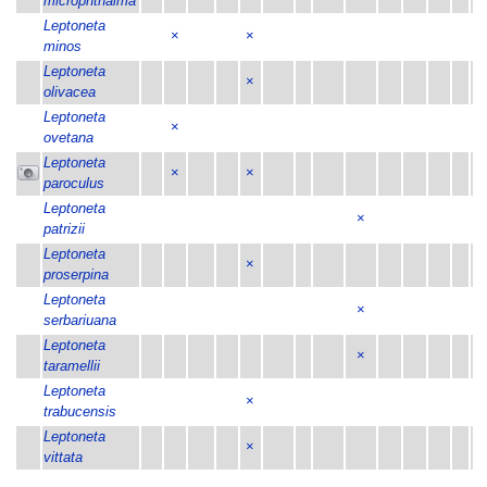
microphthalma
Leptoneta
×
×
minos
Leptoneta
×
olivacea
Leptoneta
×
ovetana
Leptoneta
×
×
paroculus
Leptoneta
×
patrizii
Leptoneta
×
proserpina
Leptoneta
×
serbariuana
Leptoneta
×
taramellii
Leptoneta
×
trabucensis
Leptoneta
×
vittata