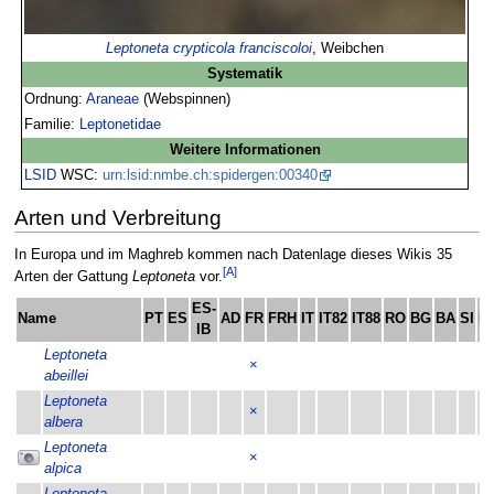
Leptoneta crypticola franciscoloi
, Weibchen
Systematik
Ordnung:
Araneae
(Webspinnen)
Familie:
Leptonetidae
Weitere Informationen
LSID
WSC:
urn:lsid:nmbe.ch:spidergen:00340
Arten und Verbreitung
In Europa und im Maghreb kommen nach Datenlage dieses Wikis 35
[A]
Arten der Gattung
Leptoneta
vor.
ES-
Name
PT
ES
AD
FR
FRH
IT
IT82
IT88
RO
BG
BA
SI
H
IB
Leptoneta
×
abeillei
Leptoneta
×
albera
Leptoneta
×
alpica
Leptoneta