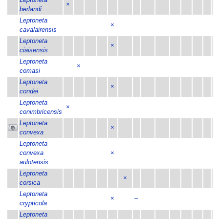
×
berlandi
Leptoneta
×
cavalairensis
Leptoneta
×
ciaisensis
Leptoneta
×
comasi
Leptoneta
×
condei
Leptoneta
×
conimbricensis
Leptoneta
×
convexa
Leptoneta
convexa
×
aulotensis
Leptoneta
×
corsica
Leptoneta
×
–
crypticola
Leptoneta