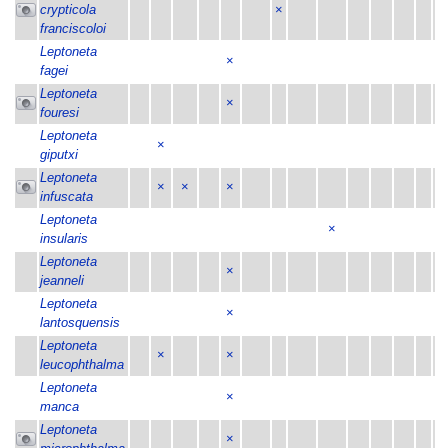
crypticola
×
franciscoloi
Leptoneta
×
fagei
Leptoneta
×
fouresi
Leptoneta
×
giputxi
Leptoneta
×
×
×
infuscata
Leptoneta
×
insularis
Leptoneta
×
jeanneli
Leptoneta
×
lantosquensis
Leptoneta
×
×
leucophthalma
Leptoneta
×
manca
Leptoneta
×