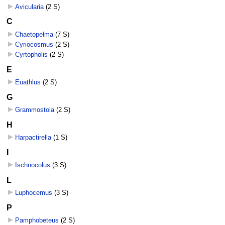
Avicularia
‎
(2 S)
C
Chaetopelma
‎
(7 S)
Cyriocosmus
‎
(2 S)
Cyrtopholis
‎
(2 S)
E
Euathlus
‎
(2 S)
G
Grammostola
‎
(2 S)
H
Harpactirella
‎
(1 S)
I
Ischnocolus
‎
(3 S)
L
Luphocemus
‎
(3 S)
P
Pamphobeteus
‎
(2 S)