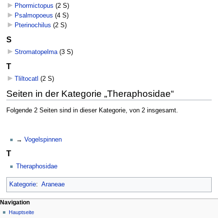
Phormictopus
‎
(2 S)
Psalmopoeus
‎
(4 S)
Pterinochilus
‎
(2 S)
S
Stromatopelma
‎
(3 S)
T
Tliltocatl
‎
(2 S)
Seiten in der Kategorie „Theraphosidae“
Folgende 2 Seiten sind in dieser Kategorie, von 2 insgesamt.
Vogelspinnen
T
Theraphosidae
Kategorie
:
Araneae
Navigation
Hauptseite