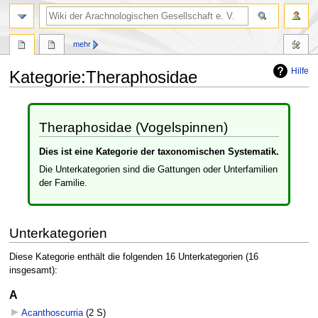
mehr
Hilfe
Kategorie
:
Theraphosidae
Zur
Zur
Navigation
Suche
Theraphosidae (Vogelspinnen)
springen
springen
Dies ist eine Kategorie der taxonomischen Systematik.
Die Unterkategorien sind die Gattungen oder Unterfamilien
der Familie.
Unterkategorien
Diese Kategorie enthält die folgenden 16 Unterkategorien (16
insgesamt):
A
Acanthoscurria
‎
(2 S)