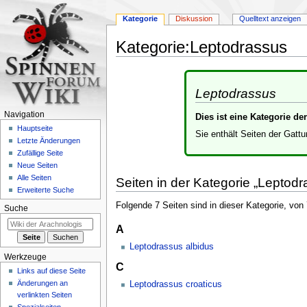
Kategorie
Diskussion
Quelltext anzeigen
Kategorie
:
Leptodrassus
Zur
Zur
Navigation
Suche
Leptodrassus
springen
springen
Navigation
Dies ist eine Kategorie d
Hauptseite
Sie enthält Seiten der Gatt
Letzte Änderungen
Zufällige Seite
Neue Seiten
Alle Seiten
Seiten in der Kategorie „Leptodr
Erweiterte Suche
Folgende 7 Seiten sind in dieser Kategorie, von
Suche
A
Leptodrassus albidus
Werkzeuge
C
Links auf diese Seite
Änderungen an
Leptodrassus croaticus
verlinkten Seiten