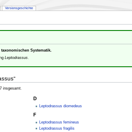
Versionsgeschichte
er taxonomischen Systematik.
ung
Leptodrassus
.
assus“
 7 insgesamt.
D
Leptodrassus diomedeus
F
Leptodrassus femineus
Leptodrassus fragilis