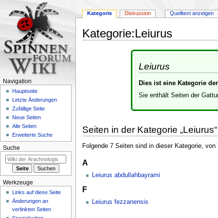
Kategorie
Diskussion
Quelltext anzeigen
Kategorie
:
Leiurus
Zur
Zur
Navigation
Suche
Leiurus
springen
springen
Navigation
Dies ist eine Kategorie d
Hauptseite
Sie enthält Seiten der Gatt
Letzte Änderungen
Zufällige Seite
Neue Seiten
Alle Seiten
Seiten in der Kategorie „Leiurus“
Erweiterte Suche
Folgende 7 Seiten sind in dieser Kategorie, von
Suche
A
Leiurus abdullahbayrami
Werkzeuge
F
Links auf diese Seite
Änderungen an
Leiurus fezzanensis
verlinkten Seiten