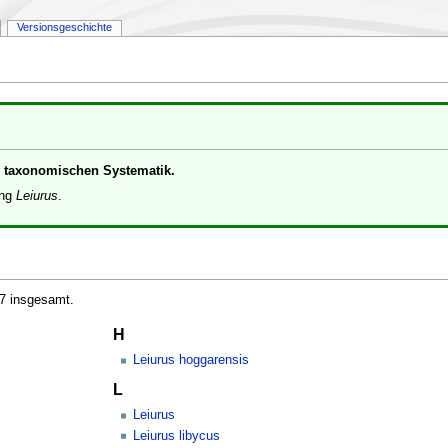
Versionsgeschichte
er taxonomischen Systematik.
ung
Leiurus
.
 7 insgesamt.
H
Leiurus hoggarensis
L
Leiurus
Leiurus libycus