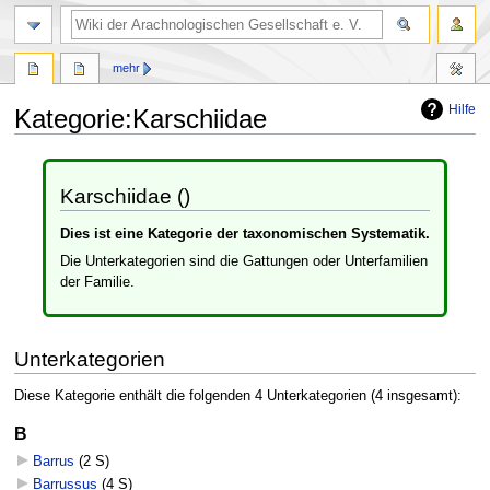
mehr
Hilfe
Kategorie
:
Karschiidae
Zur
Zur
Navigation
Suche
Karschiidae ()
springen
springen
Dies ist eine Kategorie der taxonomischen Systematik.
Die Unterkategorien sind die Gattungen oder Unterfamilien
der Familie.
Unterkategorien
Diese Kategorie enthält die folgenden 4 Unterkategorien (4 insgesamt):
B
Barrus
‎
(2 S)
Barrussus
‎
(4 S)