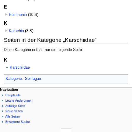
E
Eusimonia
‎
(10 S)
K
Karschia
‎
(3 S)
Seiten in der Kategorie „Karschiidae“
Diese Kategorie enthält nur die folgende Seite.
K
Karschiidae
Kategorie
:
Solifugae
Navigation
Hauptseite
Letzte Änderungen
Zufällige Seite
Neue Seiten
Alle Seiten
Erweiterte Suche