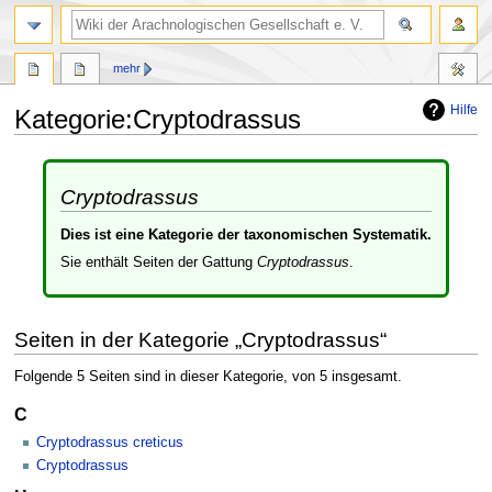
mehr
Hilfe
Kategorie
:
Cryptodrassus
Zur
Zur
Navigation
Suche
Cryptodrassus
springen
springen
Dies ist eine Kategorie der taxonomischen Systematik.
Sie enthält Seiten der Gattung
Cryptodrassus
.
Seiten in der Kategorie „Cryptodrassus“
Folgende 5 Seiten sind in dieser Kategorie, von 5 insgesamt.
C
Cryptodrassus creticus
Cryptodrassus