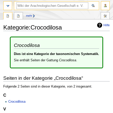
mehr
Hilfe
Kategorie
:
Crocodilosa
Zur
Zur
Navigation
Suche
Crocodilosa
springen
springen
Dies ist eine Kategorie der taxonomischen Systematik.
Sie enthält Seiten der Gattung
Crocodilosa
.
Seiten in der Kategorie „Crocodilosa“
Folgende 2 Seiten sind in dieser Kategorie, von 2 insgesamt.
C
Crocodilosa
V