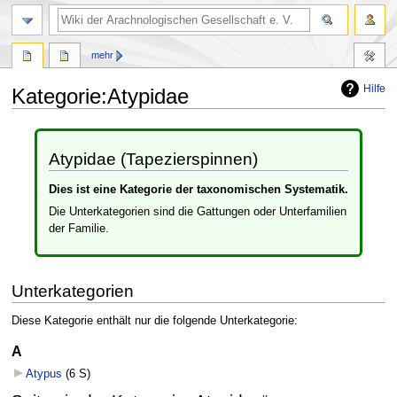
mehr
Hilfe
Kategorie
:
Atypidae
Zur
Zur
Navigation
Suche
Atypidae (Tapezierspinnen)
springen
springen
Dies ist eine Kategorie der taxonomischen Systematik.
Die Unterkategorien sind die Gattungen oder Unterfamilien
der Familie.
Unterkategorien
Diese Kategorie enthält nur die folgende Unterkategorie:
A
Atypus
‎
(6 S)