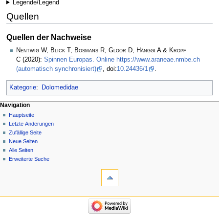
Legende/Legend
Quellen
Quellen der Nachweise
Nentwig W, Blick T, Bosmans R, Gloor D, Hänggi A & Kropf
C
(2020):
Spinnen Europas. Online https://www.araneae.nmbe.ch
(automatisch synchronisiert)
, doi:
10.24436/1
.
Kategorie
:
Dolomedidae
Navigation
Hauptseite
Letzte Änderungen
Zufällige Seite
Neue Seiten
Alle Seiten
Erweiterte Suche