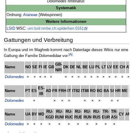
Dolomedes fimbriatus
Systematik
Ordnung:
Araneae
(Webspinnen)
Weitere Informationen
LSID
WSC:
urn:lsid:nmbe.ch:spiderfam:0161
Gattungen und Verbreitung
In Europa und im Maghreb kommt nach Datenlage dieses Wikis nur eine
[A]
Gattung der Familie Dolomedidae vor.
GB-
Name
NO
SE
FI
IE
GB
DK
DE
NL
BE
LU
PL
LT
LV
EE
CH
AT
NIR
Dolomedes
×
×
×
×
×
×
×
×
×
×
×
×
×
×
×
×
ES-
Name
PT
ES
AD
FR
FRH
IT
IT82
IT88
RO
BG
BA
SI
HR
ME
M
IB
Dolomedes
×
×
×
×
×
×
×
×
×
×
RU-
RU-
RU-
RU-
RU-
RU-
TR-
TR-
Name
UA
BY
MD
CY
AM
KGD
RUW
RUC
RUE
RUN
RUS
EUR
ASI
Dolomedes
×
×
×
×
×
×
×
×
×
×
×