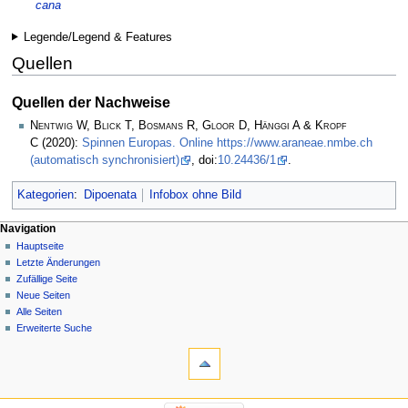
cana
Legende/Legend & Features
Quellen
Quellen der Nachweise
Nentwig W, Blick T, Bosmans R, Gloor D, Hänggi A & Kropf
C
(2020):
Spinnen Europas. Online https://www.araneae.nmbe.ch
(automatisch synchronisiert)
, doi:
10.24436/1
.
Kategorien
:
Dipoenata
Infobox ohne Bild
Navigation
Hauptseite
Letzte Änderungen
Zufällige Seite
Neue Seiten
Alle Seiten
Erweiterte Suche