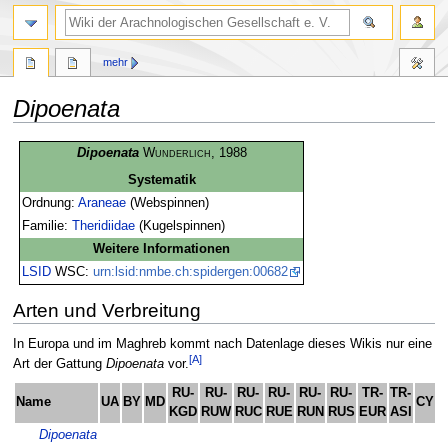
mehr
Dipoenata
Zur
Zur
Dipoenata
Wunderlich
, 1988
Navigation
Suche
Systematik
springen
springen
Ordnung:
Araneae
(Webspinnen)
Familie:
Theridiidae
(Kugelspinnen)
Weitere Informationen
LSID
WSC:
urn:lsid:nmbe.ch:spidergen:00682
Arten und Verbreitung
In Europa und im Maghreb kommt nach Datenlage dieses Wikis nur eine
[A]
Art der Gattung
Dipoenata
vor.
RU-
RU-
RU-
RU-
RU-
RU-
TR-
TR-
Name
UA
BY
MD
CY
A
KGD
RUW
RUC
RUE
RUN
RUS
EUR
ASI
Dipoenata